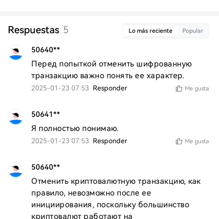
Respuestas
5
Lo más reciente
Popular
50640**
Перед попыткой отменить шифрованную 
транзакцию важно понять ее характер.
2025-01-23 07:53
Responder
Me gusta
50641**
Я полностью понимаю.
2025-01-23 07:53
Responder
Me gusta
50640**
Отменить криптовалютную транзакцию, как 
правило, невозможно после ее 
инициирования, поскольку большинство 
криптовалют работают на 