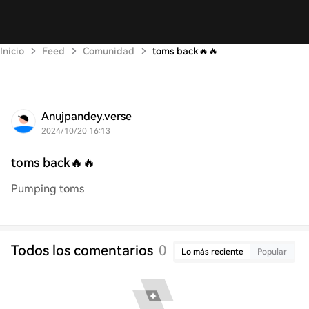
Inicio
Feed
Comunidad
toms back🔥🔥
Anujpandey.verse
2024/10/20 16:13
toms back🔥🔥
Pumping toms
Todos los comentarios
0
Lo más reciente
Popular