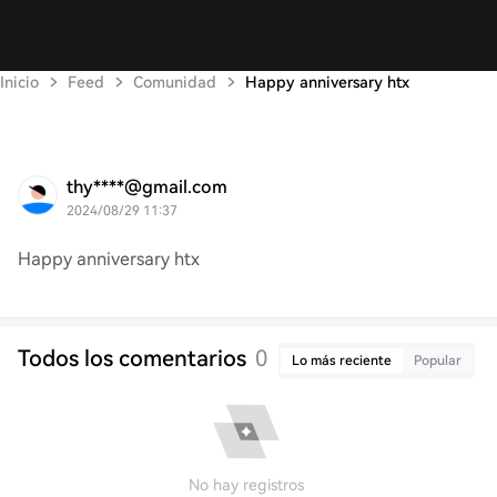
Inicio
Feed
Comunidad
Happy anniversary htx
thy****@gmail.com
2024/08/29 11:37
Happy anniversary htx
Todos los comentarios
0
Lo más reciente
Popular
No hay registros