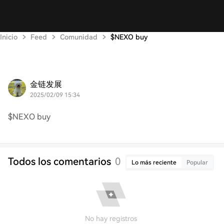
Inicio
Feed
Comunidad
$NEXO buy
金链发展
2025/02/09 15:34
$NEXO buy
Todos los comentarios
0
Lo más reciente
Popular
No hay registros