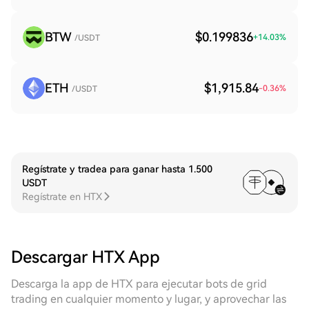
BTW
$0.199836
+
14.03
%
/USDT
ETH
$1,915.84
-0.36
%
/USDT
Regístrate y tradea para ganar hasta 1.500
USDT
Regístrate en HTX
Descargar HTX App
Descarga la app de HTX para ejecutar bots de grid
trading en cualquier momento y lugar, y aprovechar las