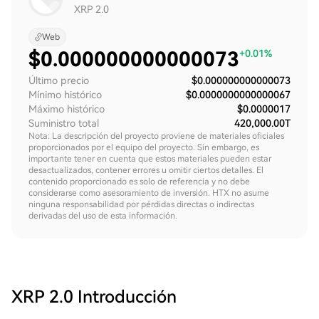
XRP 2.0
Web
$
0.000000000000073
+0.01%
Último precio
$0.000000000000073
Mínimo histórico
$0.0000000000000067
Máximo histórico
$0.0000017
Suministro total
420,000.00T
Nota: La descripción del proyecto proviene de materiales oficiales
proporcionados por el equipo del proyecto. Sin embargo, es
importante tener en cuenta que estos materiales pueden estar
desactualizados, contener errores u omitir ciertos detalles. El
contenido proporcionado es solo de referencia y no debe
considerarse como asesoramiento de inversión. HTX no asume
ninguna responsabilidad por pérdidas directas o indirectas
derivadas del uso de esta información.
XRP 2.0
Introducción