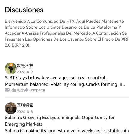
selecciona tu par de trading, ejecuta tus
trades y monitorea en tiempo real.
Discusiones
Ofrecemos una experiencia fácil de usar
tanto para principiantes como para traders
Bienvenido A La Comunidad De HTX. Aquí Puedes Mantenerte
experimentados.
Informado Sobre Los Últimos Desarrollos De La Plataforma Y
Acceder A Análisis Profesionales Del Mercado. A Continuación Se
Presentan Las Opiniones De Los Usuarios Sobre El Precio De XRP
2.0 (XRP 2.0).
数链科技
2026-8-9
$JST stays below key averages, sellers in control.
Momentum balanced. Volatility coiling. Cracks forming, no
3
点赞
Compartir
reversal yet. Path of least resistance lower unless resistance
holds. Setup type: Short Ent
互联探索
2026-8-8
Solana’s Growing Ecosystem Signals Opportunity for
Emerging Markets
Solana is making its loudest move in weeks as its stablecoin