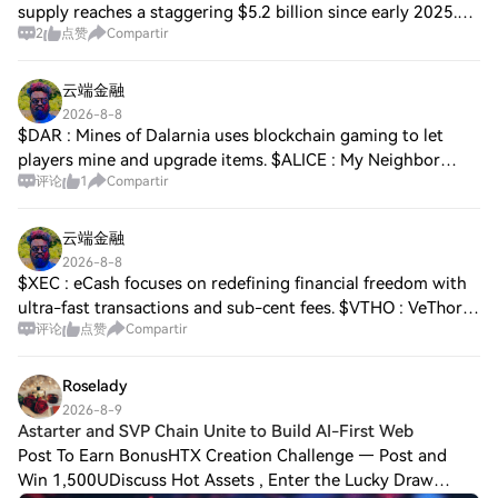
supply reaches a staggering $5.2 billion since early 2025.
2
点赞
Compartir
This surge positions the platform as an essential player in
emerging markets, dr
云端金融
2026-8-8
$DAR : Mines of Dalarnia uses blockchain gaming to let
players mine and upgrade items. $ALICE : My Neighbor
评论
1
Compartir
Alice brings casual social simulation and island ownership
to Web3. $PYR : Vulcan Forged fue
云端金融
2026-8-8
$XEC : eCash focuses on redefining financial freedom with
ultra-fast transactions and sub-cent fees. $VTHO : VeThor
评论
点赞
Compartir
Token powers smart contract execution and transactions
across the VeChain ecosystem.
Roselady
2026-8-9
Astarter and SVP Chain Unite to Build AI-First Web
Post To Earn BonusHTX Creation Challenge — Post and
Win 1,500UDiscuss Hot Assets , Enter the Lucky Draw