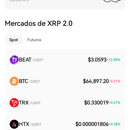
Mercados de XRP 2.0
Spot
Futuros
BEAT
$3.0593
+
12.80
%
/USDT
BTC
$64,897.20
-0.31
%
/USDT
TRX
$0.330019
+
0.27
%
/USDT
HTX
$0.000001806
+
0.38
%
/USDT