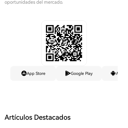
oportunidades del mercado.
App Store
Google Play
Andro
Artículos Destacados