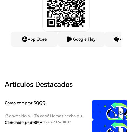
App Store
Google Play
Andro
Artículos Destacados
Cómo comprar SQQQ
¡Bienvenido a HTX.com! Hemos hecho que
comprar ProShares UltraPro Short QQQ
14 Vistas totales
Cómo comprar SMH
Publicado en 2026.08.07
(SQQQ) sea simple y conveniente. Sigue