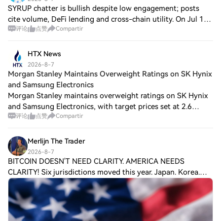
SYRUP chatter is bullish despite low engagement; posts
cite volume, DeFi lending and cross-chain utility. On Jul 13–
评论
点赞
Compartir
17, Maple’s MIP-021 vote set a rules-based SYRUP
buyback. On Aug 2026, The Block rep
HTX News
2026-8-7
Morgan Stanley Maintains Overweight Ratings on SK Hynix
and Samsung Electronics
Morgan Stanley maintains overweight ratings on SK Hynix
and Samsung Electronics, with target prices set at 2.6
评论
点赞
Compartir
million KRW and 381,000 KRW respectively. Based on the
benchmark stock prices used in the
Merlijn The Trader
2026-8-7
BITCOIN DOESN'T NEED CLARITY. AMERICA NEEDS
CLARITY! Six jurisdictions moved this year. Japan. Korea.
Hong Kong. Singapore. Russia. Europe. Taxes lowered.
Securities tokenized. Stablecoins licensed. I