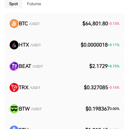
Spot
Futuros
BTC
$64,801.80
-0.13
%
/USDT
HTX
$0.0000018
+
0.11
%
/USDT
BEAT
$2.1729
+
8.75
%
/USDT
TRX
$0.327085
-0.16
%
/USDT
BTW
$0.198367
0.00
%
/USDT