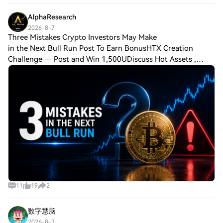
AlphaResearch
2026-8-7
Three Mistakes Crypto Investors May Make
in the Next Bull Run Post To Earn BonusHTX Creation
Challenge — Post and Win 1,500UDiscuss Hot Assets ,
Enter the Lucky Draw Last chapter explored the hidden
risks beneath rising prices. Now the bigge
11
19
2
数字慧脑
2026-8-7