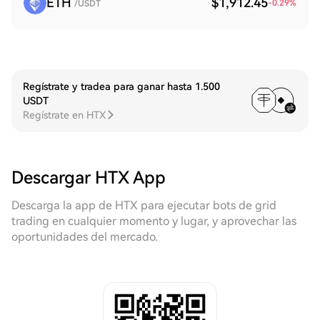
ETH
$1,912.45
-0.29
%
/USDT
Regístrate y tradea para ganar hasta 1.500
USDT
Regístrate en HTX
Descargar HTX App
Descarga la app de HTX para ejecutar bots de grid
trading en cualquier momento y lugar, y aprovechar las
oportunidades del mercado.