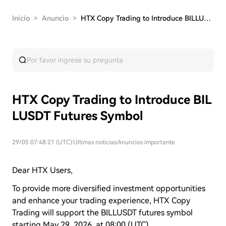
Inicio
>
Anuncio
>
HTX Copy Trading to Introduce BILLUSDT Futures …
HTX Copy Trading to Introduce BIL
LUSDT Futures Symbol
29/05 07:48:21 (UTC)
|
Últimas noticias
|
Anuncios importante
Dear HTX Users,
To provide more diversified investment opportunities
and enhance your trading experience, HTX Copy
Trading will support the BILLUSDT futures symbol
starting May 29, 2026, at 08:00 (UTC).