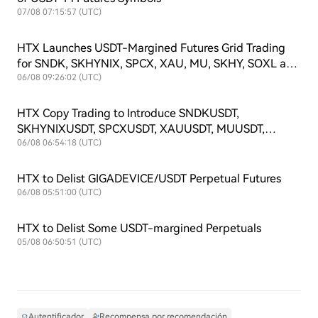
07/08 07:15:57 (UTC)
HTX Launches USDT-Margined Futures Grid Trading
for SNDK, SKHYNIX, SPCX, XAU, MU, SKHY, SOXL and
TSLAX
06/08 09:26:02 (UTC)
HTX Copy Trading to Introduce SNDKUSDT,
SKHYNIXUSDT, SPCXUSDT, XAUUSDT, MUUSDT,
SKHYUSDT, SOXLUSDT and TSLAXUSDT Futures
06/08 06:54:18 (UTC)
Symbols
HTX to Delist GIGADEVICE/USDT Perpetual Futures
06/08 05:51:00 (UTC)
HTX to Delist Some USDT-margined Perpetuals
05/08 06:50:51 (UTC)
Autentificador
Recompensa por recomendación