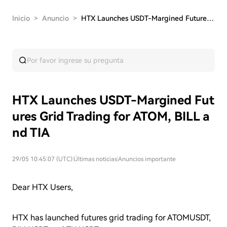
Inicio
>
Anuncio
>
HTX Launches USDT-Margined Futures Grid Trading…
HTX Launches USDT-Margined Fut
ures Grid Trading for ATOM, BILL a
nd TIA
29/05 10:45:07 (UTC)
|
Últimas noticias
|
Anuncios importante
Dear HTX Users,
HTX has launched futures grid trading for ATOMUSDT,