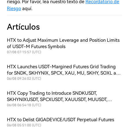
riesgo. Por favor, lea nuestro texto de
Recordatorio de
Riesgo
aquí.
Artículos
HTX to Adjust Maximum Leverage and Position Limits
of USDT-M Futures Symbols
07/08 07:15:57 (UTC)
HTX Launches USDT-Margined Futures Grid Trading
for SNDK, SKHYNIX, SPCX, XAU, MU, SKHY, SOXL and
TSLAX
06/08 09:26:02 (UTC)
HTX Copy Trading to Introduce SNDKUSDT,
SKHYNIXUSDT, SPCXUSDT, XAUUSDT, MUUSDT,
SKHYUSDT, SOXLUSDT and TSLAXUSDT Futures
06/08 06:54:18 (UTC)
Symbols
HTX to Delist GIGADEVICE/USDT Perpetual Futures
06/08 05:51:00 (UTC)