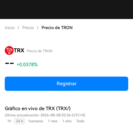
Inicio
Precio
Precio de TRON
TRX
Precio de TRON
--
+0.0378%
Registrar
Gráfico en vivo de TRX (TRX/)
Última actualización: 2026-08-08 02:36 (UTC+0)
1h
24 h
1semana
1 mes
1 año
Todo