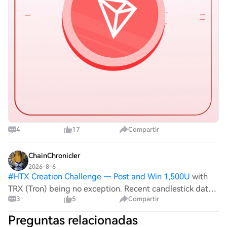
4
17
Compartir
ChainChronicler
2026-8-6
#
HTX Creation Challenge — Post and Win 1,500U
with
TRX (Tron) being no exception. Recent candlestick data
3
5
Compartir
suggests a slight decline in TRX's value, presenting
potential trading opportunities for savvy investors amid
Preguntas relacionadas
broader financial news. Curren