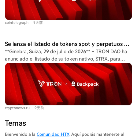
permitirá a los usuarios de Backpack en jurisdicciones
posibles ETFs al contado de TRX. El lanzamiento sigue a
elegibles operar con TRX a través de mercados spot y
la introducción previa de trading al contado de TRX en
perpetuos en su plataforma regulada, que ha procesado
Bitnomial y se suma al impulso institucional del
cointelegraph
9天前
más de $400 mil millones en volumen acumulado. Sam
ecosistema TRON, que incluye custodia y staking a
Elfarra, portavoz de TRON DAO, destacó la solidez de
través de Anchorage Digital.
TRON, con más de 14 mil millones de transacciones y 3,5
Se lanza el listado de tokens spot y perpetuos TRX en la plataforma Backpack, ampliando el acceso al ecosistema TRON
millones de usuarios diarios. Integrar TRON en Backpack
**Ginebra, Suiza, 29 de julio de 2026** – TRON DAO ha
ofrece a usuarios de todo el mundo una puerta de
anunciado el listado de su token nativo, $TRX, para
entrada segura para operar con activos digitales.
trading spot y de contratos perpetuos en la exchange
Backpack, que da servicio en más de 150 países, integra
regulada Backpack Exchange. Esta integración ofrece a
spot, perpetuos y otros productos en una sola
los usuarios de Backpack en jurisdicciones permitidas un
plataforma conforme a la normativa. Esto facilita a los
acceso sencillo y regulado para operar con el token de
traders el acceso al token TRON sin necesidad de
una de las ecosistemas blockchain más utilizadas del
múltiples plataformas. La colaboración refuerza el papel
mundo. El listado amplía el soporte de mercado para
de TRON como infraestructura clave para la propiedad,
cryptonews.ru
9天前
$TRX, permitiendo a traders tanto de mercados
trading y liquidación de activos digitales, marcando un
desarrollados como en desarrollo acceder al activo sin
paso más en su expansión global. La red TRON supera
Temas
necesidad de múltiples plataformas. Backpack, que ha
los 395 millones de cuentas, 14 mil millones de
procesado un volumen agregado superior a 400.000
Bienvenido a la
Comunidad HTX
. Aquí podrás mantenerte al
transacciones y tiene un TVL de más de $27 mil millones.