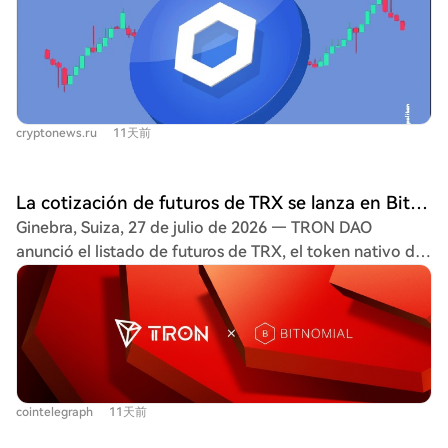
DeFi y blockchain. Actualmente, su token LINK cotiza
alrededor de 8,75 USD, con una capitalización de
mercado de 6.550 millones de USD. El análisis técnico
muestra una tendencia alcista, con soporte clave en
8,50-8,30 USD y resistencia en 8,97 USD. Los
cryptonews.ru
11天前
indicadores como el RSI (55,06) sugieren un sentimiento
neutral, aunque el impulso comprador sigue presente. La
plataforma sigue expandiéndose, con nuevas
La cotización de futuros de TRX se lanza en Bitnomial, ampliando el acceso regulado a derivados de TRON en EE. UU.
integraciones en redes como Arbitrum, Avalanche y
Ginebra, Suiza, 27 de julio de 2026 — TRON DAO
Ethereum, y acuerdos recientes como el que provee
anunció el listado de futuros de TRX, el token nativo de
datos oráculo para los Stock Tokens de Robinhood. Los
la red TRON, en Bitnomial, una bolsa y cámara de
pronósticos de precio a largo plazo son optimistas: se
compensación regulada por la CFTC en EE.UU. Este
espera que LINK alcance un máximo de 17 USD en 2026,
contrato de futuros regulado ofrece a traders e
y podría llegar hasta los 52,95 USD para 2032, según
instituciones estadounidenses elegibles una nueva
algunas proyecciones. Aunque enfrenta volatilidad a
herramienta para gestionar su exposición al ecosistema
corto plazo, su utilidad y adopción continua respaldan
TRON a través de derivados cotizados. La red TRON,
su potencial como inversión a largo plazo en la industria
cointelegraph
11天前
una plataforma líder para transacciones con stablecoins
blockchain.
con más de 90.000 millones de USDT en circulación y un