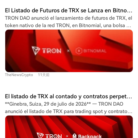
valor total bloqueado (TVL) superior a 27.000 millones
El Listado de Futuros de TRX se Lanza en Bitnomial, Ampliando el Acceso Regulado a Derivados en EE.UU. para TRON
de dólares, procesa miles de millones de transacciones.
TRON DAO anunció el lanzamiento de futuros de TRX, el
Justin Sun, fundador de TRON, destacó que este
token nativo de la red TRON, en Bitnomial, una bolsa y
lanzamiento acerca los activos digitales a los mercados
cámara de compensación regulada por la CFTC en
financieros tradicionales. Por su parte, Michael Dunn,
Estados Unidos. Esta nueva lista proporciona un
presidente de Bitnomial, resaltó que el mercado de
mercado de derivados regulado para TRX, ofreciendo a
futuros regulado para TRX, uno de los activos digitales
traders e instituciones estadounidenses elegibles una
más grandes por capitalización, cumple un hito clave
herramienta adicional para gestionar su exposición a
para futuros ETF al aportar un historial de negociación.
través de futuros cotizados en bolsa. TRX facilita tarifas
Bitnomial, con sede en Chicago, opera una plataforma
TheNewsCrypto
11天前
de transacción, ejecución de contratos inteligentes,
unificada que ofrece spot apalancado, perpetuos,
aplicaciones descentralizadas y gobernanza en la
futuros y opciones. Este lanzamiento sigue a la
cadena TRON, una plataforma líder en liquidación de
introducción del trading spot de TRX en Bitnomial y se
El listado de TRX al contado y contratos perpetuos se lanza en Backpack, ampliando el acceso al Ecosistema TRON
stablecoins con más de $90 mil millones en USDT en
suma al impulso institucional del ecosistema, que
**Ginebra, Suiza, 29 de julio de 2026** — TRON DAO
circulación. Justin Sun, fundador de TRON, destacó que
incluye servicios de custodia y staking a través de
anunció el listado de TRX para trading spot y contratos
este producto regulado ayuda a integrar los activos
Anchorage Digital. La disponibilidad de futuros de TRX
perpetuos en Backpack Exchange. Esta medida amplía
digitales en los mercados financieros tradicionales.
refleja la creciente demanda de productos de activos
el acceso al token nativo de la red TRON, uno de los
Michael Dunn, presidente de Bitnomial, resaltó que el
digitales regulados.
ecosistemas blockchain más utilizados. La listado
contrato de futuros regulado cumple un hito clave para