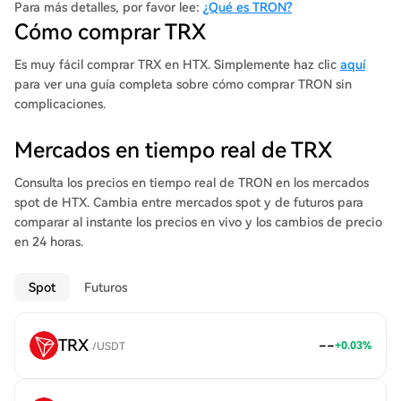
ayudar a los creadores de contenido (que reciben solo una
Para más detalles, por favor lee:
¿Qué es TRON?
pequeña parte de los ingresos) y animarles con más
Cómo comprar TRX
recompensas por su trabajo. ¿Cómo? Invitando a los
consumidores de contenido a recompensar directamente a los
Es muy fácil comprar TRX en HTX. Simplemente haz clic
aquí
creadores de contenido (sin intermediarios como YouTube,
para ver una guía completa sobre cómo comprar TRON sin
Facebook o Apple). El software de TRON soporta contratos
complicaciones.
inteligentes, varios tipos de sistemas de blockchain y
aplicaciones descentralizadas, también conocidas como dApps.
Mercados en tiempo real de TRX
La plataforma de criptomonedas utiliza un modelo de
transacción similar al de Bitcoin (BTC), a saber, UTXO. Las
Consulta los precios en tiempo real de TRON en los mercados
transacciones se realizan en un libro mayor público, donde los
spot de HTX. Cambia entre mercados spot y de futuros para
usuarios pueden rastrear el historial de operaciones. Por lo
comparar al instante los precios en vivo y los cambios de precio
tanto, la plataforma fue construida para crear un Internet
en 24 horas.
descentralizado y sirve como una herramienta para que los
desarrolladores creen dApps, actuando como una alternativa a
Spot
Futuros
Ethereum. Cualquiera puede crear dApps en la red TRON,
ofrecer contenido y, a cambio, recibir activos digitales como
compensación por sus esfuerzos. La capacidad de crear
TRX
--
+
0.03
%
/
USDT
contenido y compartirlo abiertamente sin dudar respecto a las
tarifas de transacción es una ventaja innegable de TRON.