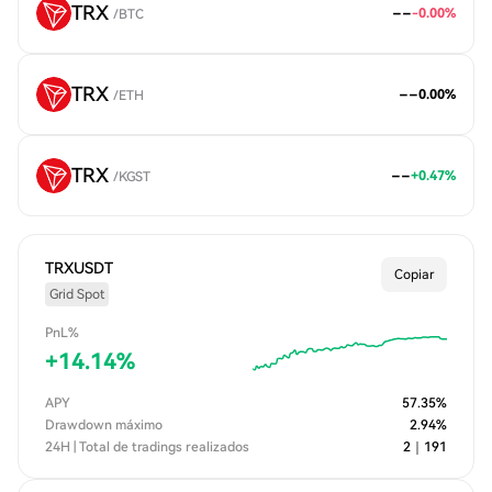
TRX
--
-0.00
%
/
BTC
TRX
--
0.00
%
/
ETH
TRX
--
+
0.47
%
/
KGST
TRXUSDT
Copiar
Grid Spot
PnL%
+
14.14
%
APY
57.35
%
Drawdown máximo
2.94
%
24H | Total de tradings realizados
2
｜
191