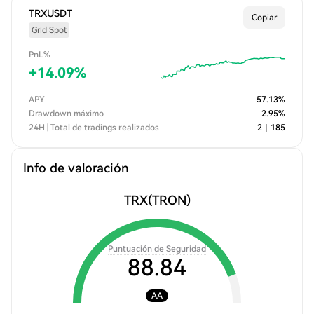
TRXUSDT
Copiar
Grid Spot
PnL%
+
14.09
%
APY
57.13
%
Drawdown máximo
2.95
%
24H | Total de tradings realizados
2
｜
185
Info de valoración
TRX
(TRON)
Puntuación de Seguridad
88.84
AA