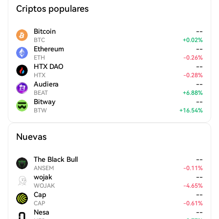
Criptos populares
Bitcoin
--
BTC
+
0.02
%
Ethereum
--
ETH
-
0.26
%
HTX DAO
--
HTX
-
0.28
%
Audiera
--
BEAT
+
6.88
%
Bitway
--
BTW
+
16.54
%
Nuevas
The Black Bull
--
ANSEM
-
0.11
%
wojak
--
WOJAK
-
4.65
%
Cap
--
CAP
-
0.61
%
Nesa
--