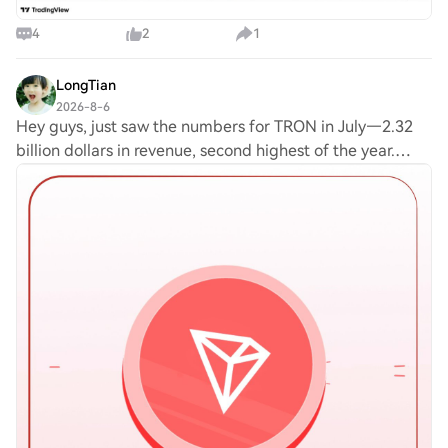
4
2
1
LongTian
2026-8-6
Hey guys, just saw the numbers for TRON in July—2.32
billion dollars in revenue, second highest of the year.
That’s wild, considering I've been watching this space for
a while. TBH, it's kinda surpris