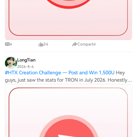
4
24
Compartir
LongTian
2026-8-6
#
HTX Creation Challenge — Post and Win 1,500U
Hey
guys, just saw the stats for TRON in July 2026. Honestly,
the $232M monthly revenue is pretty impressive... tbh I
was a bit skeptical at first but seeing those 25+ million
active users and over 37