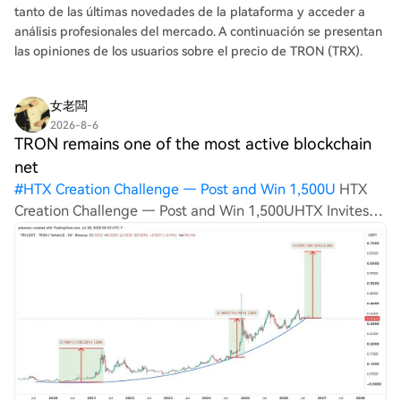
millones de dólares, integra así la infraestructura
tanto de las últimas novedades de la plataforma y acceder a
probada de TRON, una red con más de 14.000 millones
análisis profesionales del mercado. A continuación se presentan
de transacciones y 3,5 millones de usuarios diarios.
las opiniones de los usuarios sobre el precio de TRON (TRX).
Según Sam Elfarrá, representante de TRON DAO, esta
colaboración integra una infraestructura blockchain
女老闆
diseñada para alto volumen en una exchange regulada,
2026-8-6
proporcionando a los usuarios globales una puerta de
TRON remains one of the most active blockchain
acceso segura para el trading y la gestión de activos
net
digitales. La medida refuerza el papel de TRON como
#
HTX Creation Challenge — Post and Win 1,500U
HTX
capa de infraestructura fundamental para la propiedad,
Creation Challenge — Post and Win 1,500UHTX Invites
negociación y liquidación de activos digitales,
You to Share 600K USDT in Gift PacksHTX Refer And
ampliando su presencia en la economía digital global.
Earn TRON remains one of the most active blockchain
networks in the cryptocurrency industry, f