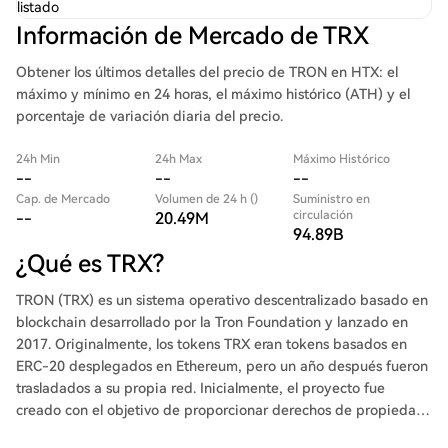
listado
Información de Mercado de TRX
Obtener los últimos detalles del precio de TRON en HTX: el
máximo y mínimo en 24 horas, el máximo histórico (ATH) y el
porcentaje de variación diaria del precio.
24h Min
24h Max
Máximo Histórico
--
--
--
Cap. de Mercado
Volumen de 24 h ()
Suministro en
circulación
--
20.49M
94.89B
¿Qué es TRX?
TRON (TRX) es un sistema operativo descentralizado basado en
blockchain desarrollado por la Tron Foundation y lanzado en
2017. Originalmente, los tokens TRX eran tokens basados en
ERC-20 desplegados en Ethereum, pero un año después fueron
trasladados a su propia red. Inicialmente, el proyecto fue
creado con el objetivo de proporcionar derechos de propiedad
total a los creadores de contenido digital. La meta principal es