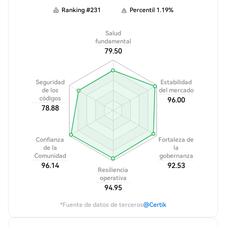
Ranking
#
231
Percentil
1.19
%
Salud
fundamental
79.50
Seguridad
Estabilidad
de los
del mercado
códigos
96.00
78.88
Confianza
Fortaleza de
de la
la
Comunidad
gobernanza
96.14
92.53
Resiliencia
operativa
94.95
*Fuente de datos de terceros
@Certik