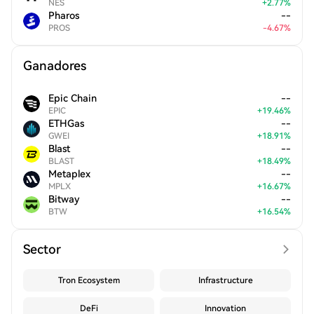
NES
+
2.77
%
Pharos
--
PROS
-
4.67
%
Ganadores
Epic Chain
--
EPIC
+
19.46
%
ETHGas
--
GWEI
+
18.91
%
Blast
--
BLAST
+
18.49
%
Metaplex
--
MPLX
+
16.67
%
Bitway
--
BTW
+
16.54
%
Sector
Tron Ecosystem
Infrastructure
DeFi
Innovation