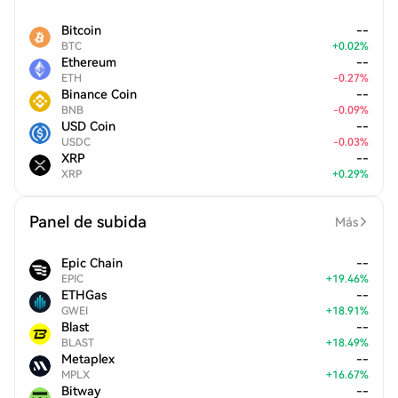
Bitcoin
--
BTC
+
0.02
%
Ethereum
--
ETH
-
0.27
%
Binance Coin
--
BNB
-
0.09
%
USD Coin
--
USDC
-
0.03
%
XRP
--
XRP
+
0.29
%
Panel de subida
Más
Epic Chain
--
EPIC
+
19.46
%
ETHGas
--
GWEI
+
18.91
%
Blast
--
BLAST
+
18.49
%
Metaplex
--
MPLX
+
16.67
%
Bitway
--