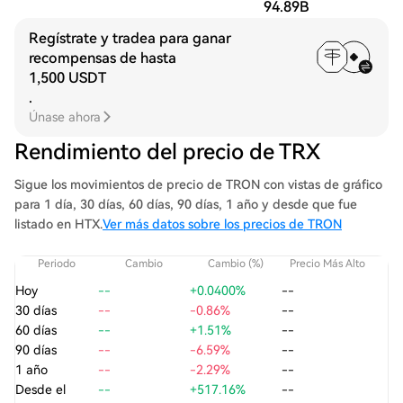
94.89B
Regístrate y tradea para ganar
recompensas de hasta
1,500 USDT
.
Únase ahora
Rendimiento del precio de TRX
Sigue los movimientos de precio de TRON con vistas de gráfico
para 1 día, 30 días, 60 días, 90 días, 1 año y desde que fue
listado en HTX.
Ver más datos sobre los precios de TRON
Periodo
Cambio
Cambio (%)
Precio Más Alto
Pre
Hoy
--
+0.0400%
--
30 días
--
-0.86%
--
60 días
--
+1.51%
--
90 días
--
-6.59%
--
1 año
--
-2.29%
--
Desde el
--
+517.16%
--