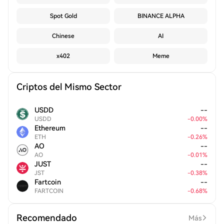
Spot Gold
BINANCE ALPHA
Chinese
AI
x402
Meme
Criptos del Mismo Sector
USDD
--
USDD
-
0.00
%
Ethereum
--
ETH
-
0.26
%
AO
--
AO
-
0.01
%
JUST
--
JST
-
0.38
%
Fartcoin
--
FARTCOIN
-
0.68
%
Recomendado
Más