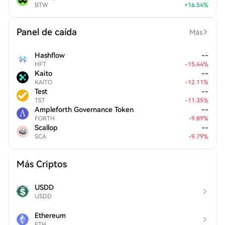
BTW
+
16.54
%
Panel de caída
Más
Hashflow
--
HFT
-
15.44
%
Kaito
--
KAITO
-
12.11
%
Test
--
TST
-
11.35
%
Ampleforth Governance Token
--
FORTH
-
9.89
%
Scallop
--
SCA
-
9.79
%
Más Criptos
USDD
USDD
Ethereum
ETH