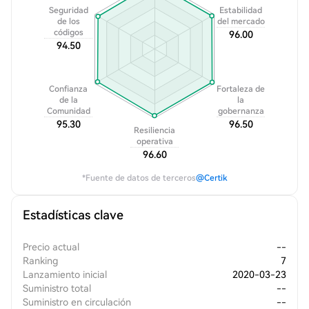
Seguridad
Estabilidad
de los
del mercado
códigos
96.00
94.50
Confianza
Fortaleza de
de la
la
Comunidad
gobernanza
95.30
96.50
Resiliencia
operativa
96.60
*Fuente de datos de terceros
@Certik
Estadísticas clave
Precio actual
--
Ranking
7
Lanzamiento inicial
2020-03-23
Suministro total
--
Suministro en circulación
--