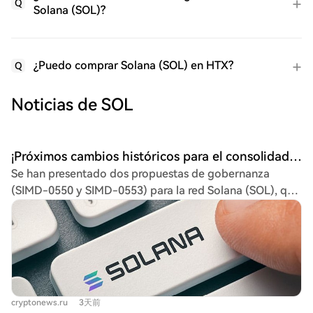
Q
Solana (SOL)?
¿Puedo comprar Solana (SOL) en HTX?
Q
Noticias de SOL
¡Próximos cambios históricos para el consolidado altcoin Solana (SOL)! ¡Dos propuestas importantes preparadas! Esto es lo que nos espera
Se han presentado dos propuestas de gobernanza
(SIMD-0550 y SIMD-0553) para la red Solana (SOL), que
podrían modificar significativamente su modelo
económico actual. El objetivo principal es reducir la
oferta de tokens SOL y aumentar su quema diaria.
Actualmente, la red consume unos 650 SOL diarios
(47.000 USD). Las propuestas buscan elevar esta cifra
hasta aproximadamente 9.000 SOL al día (650.000 USD).
cryptonews.ru
3天前
Este cambio también adelantaría el objetivo de alcanzar