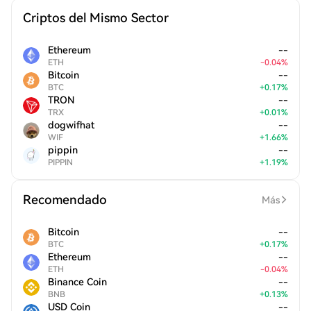
Criptos del Mismo Sector
Ethereum
--
ETH
-
0.04
%
Bitcoin
--
BTC
+
0.17
%
TRON
--
TRX
+
0.01
%
dogwifhat
--
WIF
+
1.66
%
pippin
--
PIPPIN
+
1.19
%
Recomendado
Más
Bitcoin
--
BTC
+
0.17
%
Ethereum
--
ETH
-
0.04
%
Binance Coin
--
BNB
+
0.13
%
USD Coin
--