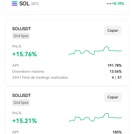
SOL
--
+
0.10
%
/
BTC
SOLUSDT
Copiar
Grid Spot
PnL%
+
15.76
%
APY
191.78
%
Drawdown máximo
13.56
%
24H | Total de tradings realizados
4
｜
51
SOLUSDT
Copiar
Grid Spot
PnL%
+
15.21
%
APY
185
%