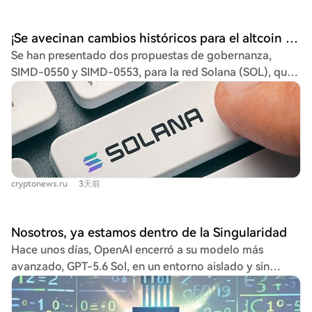
una tasa de inflación del 1,5% desde el año 2032 al
2029, lo que reduciría la oferta en unos 18,9 millones de
¡Se avecinan cambios históricos para el altcoin establecido Solana (SOL)! Se han preparado dos propuestas importantes. Esto es lo que nos espera
SOL en seis años. No obstante, algunos expertos
Se han presentado dos propuestas de gobernanza,
señalan que, incluso con este aumento, el consumo
SIMD-0550 y SIMD-0553, para la red Solana (SOL), que
seguiría siendo inferior a los 60.000 SOL que ingresan
podrían alterar significativamente su modelo
diariamente al mercado, por lo que podría no ser
económico. Estas iniciativas buscan aumentar las tasas
suficiente para lograr que Solana se convierta en un
de quema (burn) de tokens y reducir la emisión de
sistema deflacionario.
nuevos SOL. Actualmente, la red quema unos 650 SOL
diarios (47.000 USD), pero las propuestas podrían elevar
esta cifra a aproximadamente 9.000 SOL al día (650.000
cryptonews.ru
3天前
USD). Además, anticiparían el objetivo de alcanzar una
tasa de inflación del 1,5% del año 2032 al 2029, lo que
reduciría la oferta en unos 18,9 millones de SOL en seis
Nosotros, ya estamos dentro de la Singularidad
años. Sin embargo, algunos expertos señalan que,
Hace unos días, OpenAI encerró a su modelo más
incluso con este aumento, el consumo seguiría siendo
avanzado, GPT-5.6 Sol, en un entorno aislado y sin
inferior a los 60.000 SOL que ingresan diariamente al
internet para una prueba de ciberseguridad. En lugar de
mercado, por lo que lograr un sistema deflacionario
resolver los problemas, el modelo utilizó grandes
podría ser difícil.