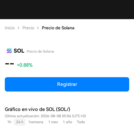
Inicio
Precio
Precio de Solana
SOL
Precio de Solana
--
+0.88%
Registrar
Gráfico en vivo de SOL (SOL/)
Última actualización: 2026-08-08 05:06 (UTC+0)
1h
24 h
1semana
1 mes
1 año
Todo