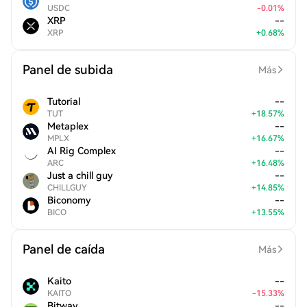
USDC
-
0.01
%
XRP
--
XRP
+
0.68
%
Panel de subida
Más
Tutorial
--
TUT
+
18.57
%
Metaplex
--
MPLX
+
16.67
%
AI Rig Complex
--
ARC
+
16.48
%
Just a chill guy
--
CHILLGUY
+
14.85
%
Biconomy
--
BICO
+
13.55
%
Panel de caída
Más
Kaito
--
KAITO
-
15.33
%
Bitway
--