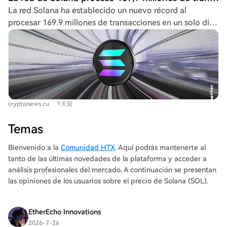
acciones) o su distribución a los *stakers* (similar a un
programación, la tasa de resolución de problemas reales
La red Solana ha establecido un nuevo récord al
dividendo). Las recompensas por *staking* financiadas
de GitHub ha pasado de menos del 15% a casi el 94% en
procesar 169.9 millones de transacciones en un solo día,
con inflación no crean ni destruyen valor neto, sino que
poco más de dos años. Esta aceleración exponencial en
según datos de Blockworks. Esta cifra, que refleja la
redistribuyen la propiedad mediante dilución. El autor
capacidades clave define la singularidad: no es un
actividad real de usuarios y aplicaciones (excluyendo
propone un modelo de valoración similar al utilizado en
evento catastrófico repentino, sino el momento en que
transacciones de votación del consenso), supera en un
acciones, diferenciando claramente ingresos, costos y
el progreso tecnológico se vuelve tan rápido que la
55% los mínimos registrados en abril y marca un máximo
oferta total. Critica la práctica de aumentar tarifas de
humanidad pierde la capacidad de seguirlo. Los líderes
histórico semanal. Este hito sigue a la actualización de la
manera uniforme, argumentando que la demanda de
de la IA, aunque pueden tener motivaciones
red SIMD-0286, activada el 29 de julio, que incrementó
transacciones es elástica y que un enfoque más
comerciales, poseen los datos más avanzados. Hassabis
cryptonews.ru
1天前
la capacidad de cómputo por bloque en un 66%, de 60 a
sofisticado (como tarifas proporcionales al valor de la
compara el impacto de la AGI con el descubrimiento del
100 millones de unidades. A pesar del aumento de
transacción) capturaría mejor la disposición a pagar de
Temas
fuego o la electricidad, prediciendo una transformación
capacidad, los bloques se llenaron en solo seis días. La
los usuarios y maximizaría los ingresos sostenibles para
10 veces mayor y más rápida que la Revolución
mejora, posible gracias a la tecnología de red XDP, no
Bienvenido a la
Comunidad HTX
. Aquí podrás mantenerte al
los tenedores del token.
Industrial, que podría llevar a una era de abundancia en
afectó el tiempo de creación de bloques, que se
tanto de las últimas novedades de la plataforma y acceder a
la próxima década. Sin embargo, plantea preguntas
mantiene en 400 milisegundos. Gran parte del nuevo
análisis profesionales del mercado. A continuación se presentan
cruciales sobre el nuevo significado del trabajo y la
volumen proviene de mecanismos de trading, como las
las opiniones de los usuarios sobre el precio de Solana (SOL).
condición humana en un mundo posterior a la escasez.
actualizaciones constantes de cotizaciones por parte de
Su mensaje final es una advertencia: la ventana de
market makers, que podrían representar alrededor del
EtherEcho Innovations
oportunidad para moldear este futuro se está cerrando
20% de todas las transacciones para fines de 2025. En el
2026-7-26
rápidamente, y nuestras acciones colectivas actuales