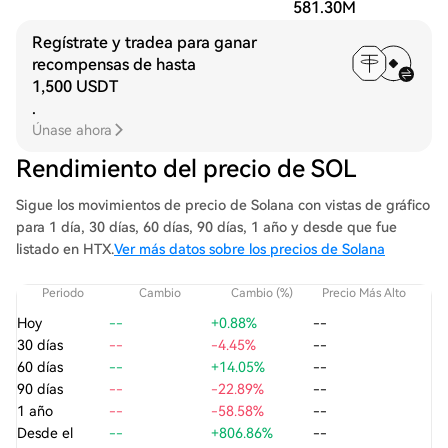
581.30M
Regístrate y tradea para ganar
recompensas de hasta
1,500 USDT
.
Únase ahora
Rendimiento del precio de SOL
Sigue los movimientos de precio de Solana con vistas de gráfico
para 1 día, 30 días, 60 días, 90 días, 1 año y desde que fue
listado en HTX.
Ver más datos sobre los precios de Solana
Periodo
Cambio
Cambio (%)
Precio Más Alto
Pre
Hoy
--
+0.88%
--
30 días
--
-4.45%
--
60 días
--
+14.05%
--
90 días
--
-22.89%
--
1 año
--
-58.58%
--
Desde el
--
+806.86%
--