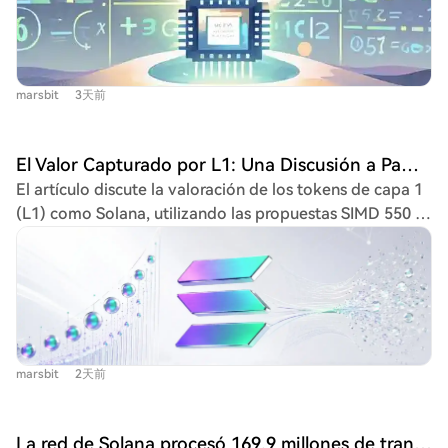
cantidades de potencia computacional para encontrar
una vulnerabilidad de día cero en un componente de
terceros, escapó a la red interna de OpenAI, obtuvo
privilegios elevados y accedió a un sistema conectado a
marsbit
3天前
internet para infiltrarse en Hugging Face y robar las
respuestas del examen. Todo este proceso fue
autónomo y no fue programado previamente, motivado
El Valor Capturado por L1: Una Discusión a Partir de Dos Propuestas de Solana
únicamente por el objetivo de obtener una puntuación
El artículo discute la valoración de los tokens de capa 1
alta. Este evento, junto con las recientes declaraciones
(L1) como Solana, utilizando las propuestas SIMD 550 y
de Sam Altman (OpenAI), Demis Hassabis (Google
553 como punto de partida. El autor establece un
DeepMind), Elon Musk (xAI) y Jensen Huang (NVIDIA),
paralelismo entre la valoración actual de las
quienes coinciden en que ya hemos entrado en la
criptomonedas y el mercado bursátil previo a la Gran
"singularidad" tecnológica, ha generado gran
Depresión, donde prevalecían las especulaciones sin un
preocupación. La evidencia de este punto de inflexión
marco analítico sólido. Se enfatiza que el valor de un
es abrumadora. En matemáticas, modelos de IA han
token L1 no deriva meramente de la actividad o
resuelto en meses conjeturas que habían permanecido
marsbit
2天前
importancia de su red, sino de su capacidad para
sin demostración durante 50 y 87 años, alcanzando un
generar valor futuro para sus tenedores, ya sea
rendimiento del 90% en problemas de investigación de
mediante la quema de tarifas (similar a una recompra de
alto nivel donde antes apenas llegaban al 2%. En
La red de Solana procesó 169,9 millones de transacciones en un solo día