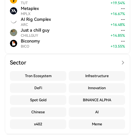
TUT
+
19.54
%
Metaplex
--
MPLX
+
16.67
%
AI Rig Complex
--
ARC
+
16.48
%
Just a chill guy
--
CHILLGUY
+
14.85
%
Biconomy
--
BICO
+
13.55
%
Sector
Tron Ecosystem
Infrastructure
DeFi
Innovation
Spot Gold
BINANCE ALPHA
Chinese
AI
x402
Meme