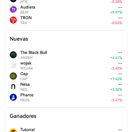
HTX
-
0.28
%
Audiera
--
BEAT
+
9.97
%
TRON
--
TRX
-
0.02
%
Nuevas
The Black Bull
--
ANSEM
+
4.41
%
wojak
--
WOJAK
-
3.62
%
Cap
--
CAP
+
7.42
%
Nesa
--
NES
+
3.32
%
Pharos
--
PROS
-
5.47
%
Ganadores
Tutorial
--