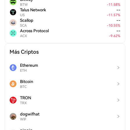
BTW
-
11.58
%
Talus Network
--
US
-
11.57
%
Scallop
--
SCA
-
10.55
%
Across Protocol
--
ACX
-
9.62
%
Más Criptos
Ethereum
ETH
Bitcoin
BTC
TRON
TRX
dogwifhat
WIF