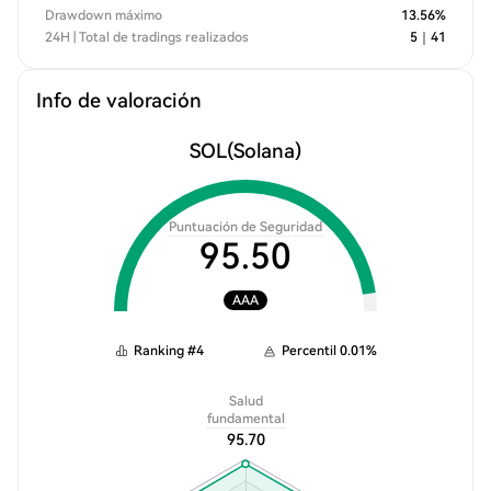
Drawdown máximo
13.56
%
24H | Total de tradings realizados
5
｜
41
Info de valoración
SOL
(Solana)
Puntuación de Seguridad
95.50
AAA
Ranking
#
4
Percentil
0.01
%
Salud
fundamental
95.70