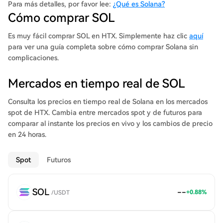
consulta nuestro análisis profundo de Solana. El protocolo
Para más detalles, por favor lee:
¿Qué es Solana?
Solana está diseñado para facilitar la creación de aplicaciones
Cómo comprar SOL
descentralizadas (DApp). Su objetivo es mejorar la escalabilidad
al introducir un consenso de prueba de historia (PoH)
Es muy fácil comprar SOL en HTX. Simplemente haz clic
aquí
combinado con el consenso de prueba de participación (PoS)
para ver una guía completa sobre cómo comprar Solana sin
subyacente de la blockchain. Debido al innovador modelo de
complicaciones.
consenso híbrido, Solana disfruta del interés tanto de pequeños
traders como de traders institucionales. Un enfoque significativo
Mercados en tiempo real de SOL
para la Fundación Solana es hacer que las finanzas
descentralizadas sean accesibles a mayor escala.
Consulta los precios en tiempo real de Solana en los mercados
spot de HTX. Cambia entre mercados spot y de futuros para
comparar al instante los precios en vivo y los cambios de precio
en 24 horas.
Spot
Futuros
SOL
--
+
0.88
%
/
USDT