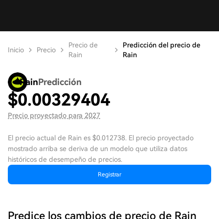
Precio de
Predicción del precio de
Inicio
Precio
Rain
Rain
Rain
Predicción
$
0.00329404
Precio proyectado para 2027
El precio actual de Rain es $0.012738. El precio proyectado
mostrado arriba se deriva de un modelo que utiliza datos
históricos de desempeño de precios.
Registrar
Predice los cambios de precio de Rain