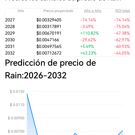
Año
Precio proyectado
Año a Año
ROI total
2027
$0.00329405
-74.14%
-74.14%
2028
$0.00317891
-3.49%
-75.04%
2029
$0.00670191
+110.82%
-47.38%
2030
$0.0047166
-29.62%
-62.97%
2031
$0.00497565
+5.49%
-60.93%
2032
$0.00712672
+43.23%
-44.05%
Predicción de precio de
Rain:
2026
-
2032