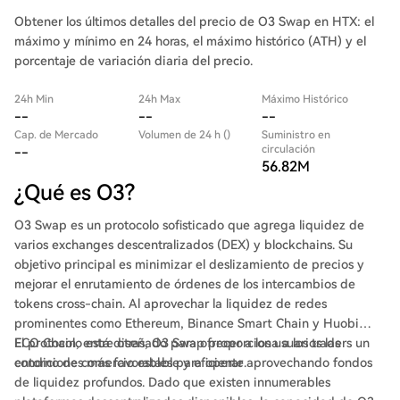
Obtener los últimos detalles del precio de O3 Swap en HTX: el
máximo y mínimo en 24 horas, el máximo histórico (ATH) y el
porcentaje de variación diaria del precio.
24h Min
24h Max
Máximo Histórico
--
--
--
Cap. de Mercado
Volumen de 24 h ()
Suministro en
circulación
--
56.82M
¿Qué es O3?
O3 Swap es un protocolo sofisticado que agrega liquidez de
varios exchanges descentralizados (DEX) y blockchains. Su
objetivo principal es minimizar el deslizamiento de precios y
mejorar el enrutamiento de órdenes de los intercambios de
tokens cross-chain. Al aprovechar la liquidez de redes
prominentes como Ethereum, Binance Smart Chain y Huobi
ECO Chain, entre otras, O3 Swap proporciona a los traders un
El protocolo está diseñado para ofrecer a los usuarios las
entorno de comercio estable y eficiente.
condiciones más favorables para operar aprovechando fondos
de liquidez profundos. Dado que existen innumerables