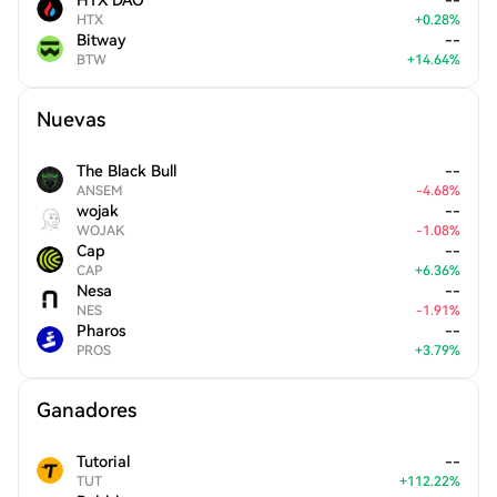
HTX DAO
--
HTX
+
0.28
%
Bitway
--
BTW
+
14.64
%
Nuevas
The Black Bull
--
ANSEM
-
4.68
%
wojak
--
WOJAK
-
1.08
%
Cap
--
CAP
+
6.36
%
Nesa
--
NES
-
1.91
%
Pharos
--
PROS
+
3.79
%
Ganadores
Tutorial
--
TUT
+
112.22
%