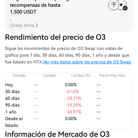
recompensas de hasta
1,500 USDT
.
Únase ahora
Rendimiento del precio de O3
Sigue los movimientos de precio de O3 Swap con vistas de
gráfico para 1 día, 30 días, 60 días, 90 días, 1 año y desde que
fue listado en HTX.
Ver más datos sobre los precios de O3 Swap
Periodo
Cambio
Cambio (%)
Precio Más Alto
Pre
Hoy
--
0.00%
--
30 días
--
-0.16%
--
60 días
--
-23.71%
--
90 días
--
-15.25%
--
1 año
--
-43.91%
--
Desde el
--
0.00%
--
listado
Información de Mercado de O3