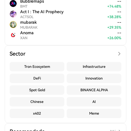
Bubblemaps
--
BMT
+
74.48
%
Act I : The AI Prophecy
--
ACTSOL
+
38.28
%
mubarak
--
MUBARAK
+
29.35
%
Anoma
--
XAN
+
26.00
%
Sector
Tron Ecosystem
Infrastructure
DeFi
Innovation
Spot Gold
BINANCE ALPHA
Chinese
AI
x402
Meme