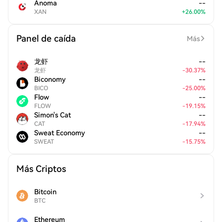
Anoma
--
XAN
+
26.00
%
Panel de caída
Más
龙虾
--
龙虾
-
30.37
%
Biconomy
--
BICO
-
25.00
%
Flow
--
FLOW
-
19.15
%
Simon's Cat
--
CAT
-
17.94
%
Sweat Economy
--
SWEAT
-
15.75
%
Más Criptos
Bitcoin
BTC
Ethereum