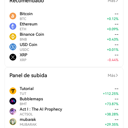
Recomendado
Más
Bitcoin
--
BTC
+
0.12
%
Ethereum
--
ETH
+
0.09
%
Binance Coin
--
BNB
+
0.43
%
USD Coin
--
USDC
+
0.01
%
XRP
--
XRP
-
0.44
%
Panel de subida
Más
Tutorial
--
TUT
+
112.25
%
Bubblemaps
--
BMT
+
73.87
%
Act I : The AI Prophecy
--
ACTSOL
+
38.28
%
mubarak
--
MUBARAK
+
29.35
%