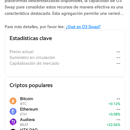
plataformas descentralizadas disponibles, la capacidad de O3
Swap para consolidar estos recursos de manera efectiva es una
característica destacada. Esta agregación permite una variedad
de opciones de comercio, atendiendo a las diversas
necesidades de los usuarios mientras promueve un paisaje de
Para más detalles, por favor lee:
¿Qué es O3 Swap?
comercio competitivo.
Estadísticas clave
Precio actual
--
Suministro en circulación
--
Capitalización de mercado
--
Criptos populares
Bitcoin
--
BTC
+
0.12
%
Ethereum
--
ETH
+
0.08
%
Audiera
--
BEAT
+
22.06
%