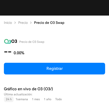
Inicio
Precio
Precio de O3 Swap
O3
Precio de O3 Swap
--
0.00%
Registrar
Gráfico en vivo de O3 (O3/)
Última actualización:
24 h
1semana
1 mes
1 año
Todo