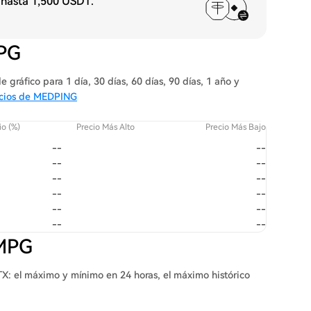
 hasta
1,500 USDT
.
MPG
gráfico para 1 día, 30 días, 60 días, 90 días, 1 año y
recios de MEDPING
o (%)
Precio Más Alto
Precio Más Bajo
--
--
--
--
--
--
--
--
--
--
--
--
 MPG
X: el máximo y mínimo en 24 horas, el máximo histórico