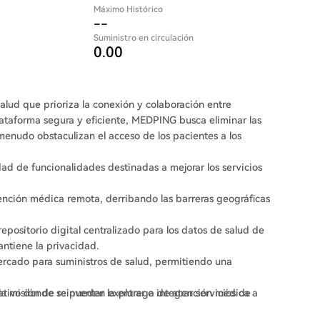
Máximo Histórico
--
Suministro en circulación
0.00
alud que prioriza la conexión y colaboración entre
plataforma segura y eficiente, MEDPING busca eliminar las
 menudo obstaculizan el acceso de los pacientes a los
ad de funcionalidades destinadas a mejorar los servicios
tención médica remota, derribando las barreras geográficas
repositorio digital centralizado para los datos de salud de
ntiene la privacidad.
mercado para suministros de salud, permitiendo una
la misión de reinventar la entrega de atención médica a
rativo donde se pueden explorar e integrar servicios de