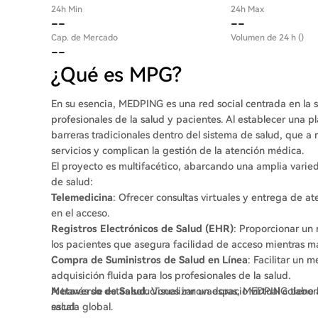
24h Min
24h Max
--
--
Cap. de Mercado
Volumen de 24 h ()
--
¿Qué es MPG?
En su esencia, MEDPING es una red social centrada en la s
profesionales de la salud y pacientes. Al establecer una 
barreras tradicionales dentro del sistema de salud, que a
servicios y complican la gestión de la atención médica.
El proyecto es multifacético, abarcando una amplia varied
de salud:
Telemedicina
: Ofrecer consultas virtuales y entrega de a
en el acceso.
Registros Electrónicos de Salud (EHR)
: Proporcionar un 
los pacientes que asegura facilidad de acceso mientras ma
Compra de Suministros de Salud en Línea
: Facilitar un 
adquisición fluida para los profesionales de la salud.
Metaverso de Salud
A través de estas soluciones innovadoras, MEDPING tiene 
: Visualizar un espacio virtual colabo
salud.
escala global.