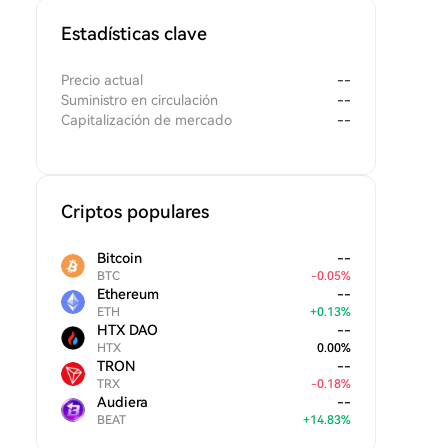
Estadísticas clave
Precio actual
--
Suministro en circulación
--
Capitalización de mercado
--
Criptos populares
Bitcoin
--
BTC
-
0.05
%
Ethereum
--
ETH
+
0.13
%
HTX DAO
--
HTX
0.00
%
TRON
--
TRX
-
0.18
%
Audiera
--
BEAT
+
14.83
%