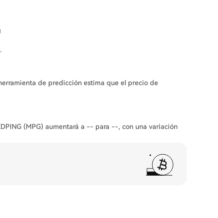
apoyar iniciativas de salud innovadoras a través del
G
.
herramienta de predicción estima que el precio de
MEDPING (MPG) aumentará a -- para --, con una variación