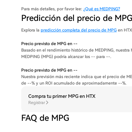
Crowdfunding de Salud
: Desarrollar una plataforma para 
respaldo comunitario.
Para más detalles, por favor lee:
¿Qué es MEDPING?
Predicción del precio de MP
Explora la
predicción completa del precio de MPG
en HTX
Precio previsto de MPG en --
Basado en el rendimiento histórico de MEDPING, nuestra 
MEDPING (MPG) podría alcanzar los -- para --.
Precio previsto de MPG en --
Nuestra previsión más reciente indica que el precio de 
de --% y un ROI acumulado de aproximadamente --%.
Compra tu primer MPG en HTX
Registrar
FAQ de MPG