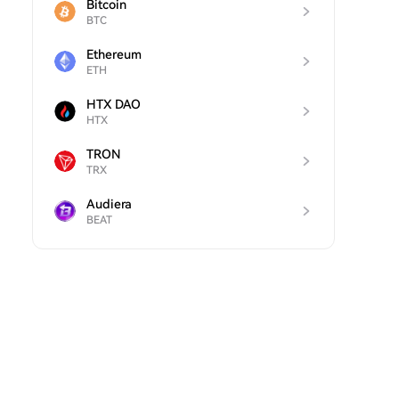
Bitcoin
BTC
Ethereum
ETH
HTX DAO
HTX
TRON
TRX
Audiera
BEAT