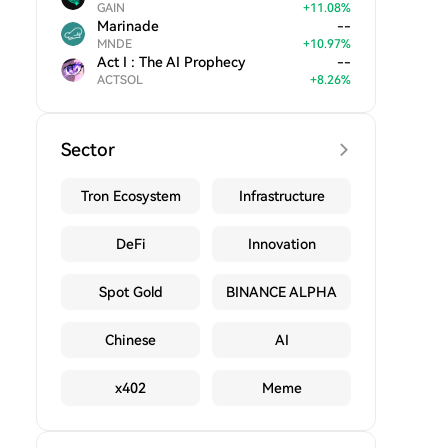
GAIN
+
11.08
%
Marinade
--
MNDE
+
10.97
%
Act I : The AI Prophecy
--
ACTSOL
+
8.26
%
Sector
Tron Ecosystem
Infrastructure
DeFi
Innovation
Spot Gold
BINANCE ALPHA
Chinese
AI
x402
Meme