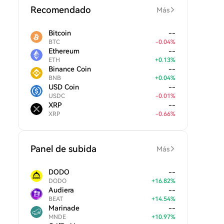
Recomendado
Más
Bitcoin
--
BTC
-
0.04
%
Ethereum
--
ETH
+
0.13
%
Binance Coin
--
BNB
+
0.04
%
USD Coin
--
USDC
-
0.01
%
XRP
--
XRP
-
0.66
%
Panel de subida
Más
DODO
--
DODO
+
16.82
%
Audiera
--
BEAT
+
14.54
%
Marinade
--
MNDE
+
10.97
%