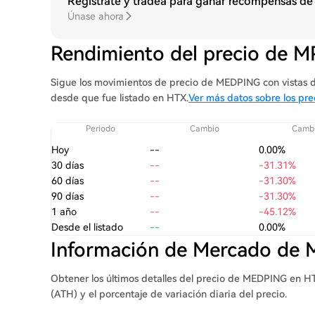
Regístrate y tradea para ganar recompensas de
Únase ahora
Rendimiento del precio de 
Sigue los movimientos de precio de MEDPING con vistas de 
desde que fue listado en HTX.
Ver más datos sobre los p
Periodo
Cambio
Cambi
Hoy
--
0.00%
30 días
--
-31.31%
60 días
--
-31.30%
90 días
--
-31.30%
1 año
--
-45.12%
Desde el listado
--
0.00%
Información de Mercado de
Obtener los últimos detalles del precio de MEDPING en HT
(ATH) y el porcentaje de variación diaria del precio.