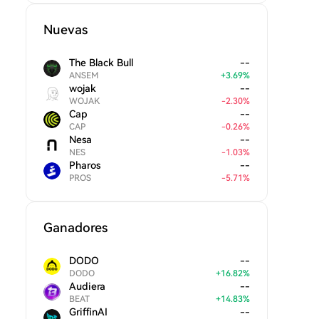
Nuevas
The Black Bull
--
ANSEM
+
3.69
%
wojak
--
WOJAK
-
2.30
%
Cap
--
CAP
-
0.26
%
Nesa
--
NES
-
1.03
%
Pharos
--
PROS
-
5.71
%
Ganadores
DODO
--
DODO
+
16.82
%
Audiera
--
BEAT
+
14.83
%
GriffinAI
--