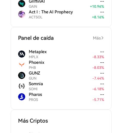
GriffinAI
--
GAIN
+
10.96
%
Act I : The AI Prophecy
--
ACTSOL
+
8.16
%
Panel de caída
Más
Metaplex
--
MPLX
-
8.33
%
Phoenix
--
PHB
-
8.03
%
GUNZ
--
GUN
-
7.44
%
Somnia
--
SOMI
-
6.18
%
Pharos
--
PROS
-
5.71
%
Más Criptos