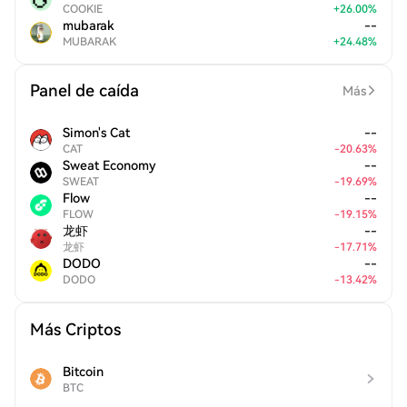
COOKIE
+
26.00
%
mubarak
--
MUBARAK
+
24.48
%
Panel de caída
Más
Simon's Cat
--
CAT
-
20.63
%
Sweat Economy
--
SWEAT
-
19.69
%
Flow
--
FLOW
-
19.15
%
龙虾
--
龙虾
-
17.71
%
DODO
--
DODO
-
13.42
%
Más Criptos
Bitcoin
BTC