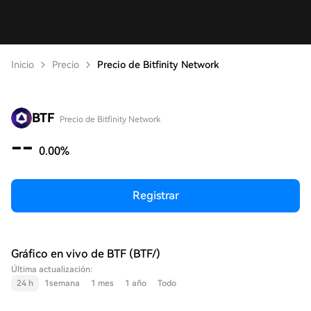
Inicio
Precio
Precio de Bitfinity Network
BTF
Precio de Bitfinity Network
--
0.00%
Registrar
Gráfico en vivo de BTF (BTF/)
Última actualización:
24 h
1semana
1 mes
1 año
Todo