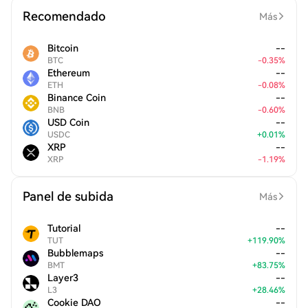
Recomendado
Más
Bitcoin
--
BTC
-
0.35
%
Ethereum
--
ETH
-
0.08
%
Binance Coin
--
BNB
-
0.60
%
USD Coin
--
USDC
+
0.01
%
XRP
--
XRP
-
1.19
%
Panel de subida
Más
Tutorial
--
TUT
+
119.90
%
Bubblemaps
--
BMT
+
83.75
%
Layer3
--
L3
+
28.46
%
Cookie DAO
--