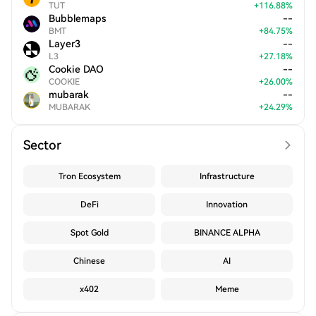
TUT
+
116.88
%
Bubblemaps
--
BMT
+
84.75
%
Layer3
--
L3
+
27.18
%
Cookie DAO
--
COOKIE
+
26.00
%
mubarak
--
MUBARAK
+
24.29
%
Sector
Tron Ecosystem
Infrastructure
DeFi
Innovation
Spot Gold
BINANCE ALPHA
Chinese
AI
x402
Meme