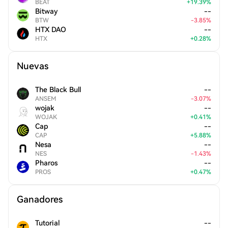
BEAT
+
19.39
%
Bitway
--
BTW
-
3.85
%
HTX DAO
--
HTX
+
0.28
%
Nuevas
The Black Bull
--
ANSEM
-
3.07
%
wojak
--
WOJAK
+
0.41
%
Cap
--
CAP
+
5.88
%
Nesa
--
NES
-
1.43
%
Pharos
--
PROS
+
0.47
%
Ganadores
Tutorial
--