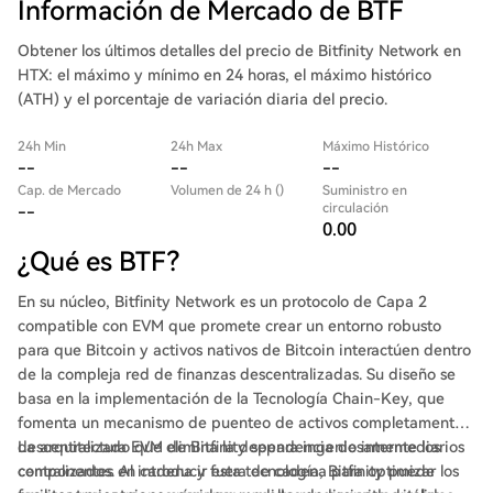
Información de Mercado de BTF
Obtener los últimos detalles del precio de Bitfinity Network en
HTX: el máximo y mínimo en 24 horas, el máximo histórico
(ATH) y el porcentaje de variación diaria del precio.
24h Min
24h Max
Máximo Histórico
--
--
--
Cap. de Mercado
Volumen de 24 h ()
Suministro en
circulación
--
0.00
¿Qué es BTF?
En su núcleo, Bitfinity Network es un protocolo de Capa 2
compatible con EVM que promete crear un entorno robusto
para que Bitcoin y activos nativos de Bitcoin interactúen dentro
de la compleja red de finanzas descentralizadas. Su diseño se
basa en la implementación de la Tecnología Chain-Key, que
fomenta un mecanismo de puenteo de activos completamente
descentralizado que elimina la dependencia de intermediarios
La arquitectura EVM de Bitfinity separa ingeniosamente los
centralizados. Al introducir esta tecnología, Bitfinity puede
componentes en cadena y fuera de cadena para optimizar los