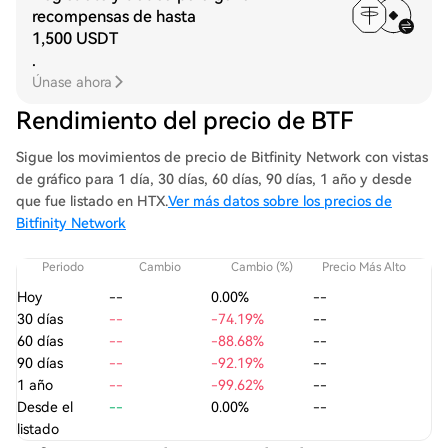
recompensas de hasta
1,500 USDT
.
Únase ahora
Rendimiento del precio de BTF
Sigue los movimientos de precio de Bitfinity Network con vistas
de gráfico para 1 día, 30 días, 60 días, 90 días, 1 año y desde
que fue listado en HTX.
Ver más datos sobre los precios de
Bitfinity Network
Periodo
Cambio
Cambio (%)
Precio Más Alto
Pre
Hoy
--
0.00%
--
30 días
--
-74.19%
--
60 días
--
-88.68%
--
90 días
--
-92.19%
--
1 año
--
-99.62%
--
Desde el
--
0.00%
--
listado