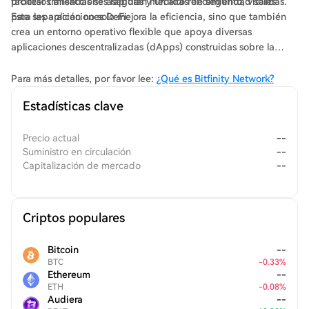
facilitar transacciones rápidas y un alto rendimiento, vitales
procesos mientras se aseguran medidas de seguridad sólidas.
para las aplicaciones DeFi.
Esta separación no solo mejora la eficiencia, sino que también
crea un entorno operativo flexible que apoya diversas
aplicaciones descentralizadas (dApps) construidas sobre la
blockchain de Bitcoin. Como tal, Bitfinity abre las puertas a la
funcionalidad de NFT, activos tokenizados y diversos casos de
Para más detalles, por favor lee:
¿Qué es Bitfinity Network?
uso DeFi, anunciando una nueva era para la participación de
Estadísticas clave
Bitcoin con contratos inteligentes.
Precio actual
--
Suministro en circulación
--
Capitalización de mercado
--
Criptos populares
Bitcoin
--
BTC
-
0.33
%
Ethereum
--
ETH
-
0.08
%
Audiera
--