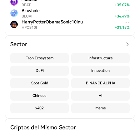
BEAT
+
35.07
%
Bluwhale
--
BLUAI
+
34.49
%
HarryPotterObamaSonic10Inu
--
HPOS10I
+
31.18
%
Sector
Tron Ecosystem
Infrastructure
DeFi
Innovation
Spot Gold
BINANCE ALPHA
Chinese
AI
x402
Meme
Criptos del Mismo Sector