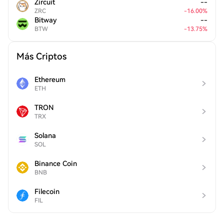
Zircuit
--
ZRC
-
16.00
%
Bitway
--
BTW
-
13.75
%
Más Criptos
Ethereum
ETH
TRON
TRX
Solana
SOL
Binance Coin
BNB
Filecoin
FIL