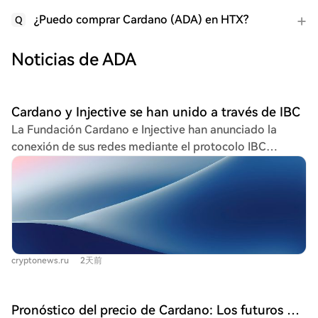
¿Puedo comprar Cardano (ADA) en HTX?
Q
Noticias de ADA
Cardano y Injective se han unido a través de IBC
La Fundación Cardano e Injective han anunciado la
conexión de sus redes mediante el protocolo IBC
(Comunicación Inter-Blockchain). Actualmente, la
integración funcional entre la red de preproducción de
Cardano (Preprod) y la red de pruebas de Injective
(Testnet) permite transferir tokens de prueba $ADA
entre ambas ecosistemas. El protocolo IBC permite a
blockchains individuales intercambiar activos y datos
cryptonews.ru
2天前
verificados. En esta implementación, los tokens $ADA
de prueba se bloquean en la red Cardano, mientras se
emite un token IBC equivalente en Injective. Cuando se
Pronóstico del precio de Cardano: Los futuros de ADA aumentaron un 380% en una semana — ¿Realmente se acerca por fin un gran movimiento?
realiza una transferencia de vuelta, dicho token se