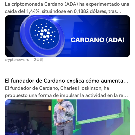
La criptomoneda Cardano (ADA) ha experimentado una
quema y los $ADA se desbloquean en Cardano. Cardano
caída del 1,44%, situándose en 0,1882 dólares, tras
es una blockchain orientada a contratos inteligentes y
retroceder a su media exponencial de 100 días. Este
aplicaciones descentralizadas, mientras que Injective es
movimiento sigue a un fuerte impulso previo tras el
una red construida para aplicaciones y mercados
rompimiento de un patrón triangular alcista. Los
financieros. En el futuro, esta conexión podría permitir el
analistas identifican niveles clave: una zona de compra
uso de activos de Cardano en las aplicaciones,
entre las medias de 20 y 50 días (alrededor de 0,1762-
mercados y protocolos de liquidez soportados por
0,1765 dólares), un primer objetivo en 0,22 dólares y
Injective.
cryptonews.ru
2天前
una segunda meta en 0,2581 dólares. El indicador
Parabólico SAR se mantiene en 0,1641 dólares,
respaldando la tendencia general. Un dato destacable
El fundador de Cardano explica cómo aumentar la actividad en la red
es el aumento del 380% en el volumen de futuros de
El fundador de Cardano, Charles Hoskinson, ha
ADA en una semana, alcanzando los 650 millones de
propuesto una forma de impulsar la actividad en la red.
dólares, lo que indica un fuerte interés de los traders
A pesar de que la cadena de bloques Cardano está muy
pero también una mayor volatilidad potencial.
por detrás de otras como Ethereum y Solana en cuanto
Paralelamente, se anunció un hito técnico: Injective se
al valor total bloqueado (TVL), con proyectos líderes en
convirtió en la primera blockchain en establecer una
DeFi como Dano Finance, Minswap y Liqwid, Hoskinson
conexión IBC en vivo con la red de Cardano
ve oportunidades de crecimiento sin competir
(actualmente en testnet), permitiendo la transferencia