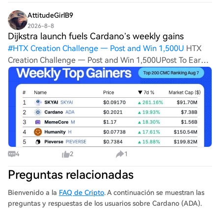
descending trendline, while the $0.18–$0.19 zone has
repeatedly acte
AttitudeGirlB9
2026-8-8
Dijkstra launch fuels Cardano’s weekly gains
#
HTX Creation Challenge — Post and Win 1,500U
HTX
Creation Challenge — Post and Win 1,500UPost To Earn
Bonus Post To Earn BonusDijkstra launch fuels Cardano’s
weekly gains According to CoinMarketCap, Cardano
came a distant second among the larges
4
2
1
Preguntas relacionadas
Bienvenido a la
FAQ de Cripto
. A continuación se muestran las
preguntas y respuestas de los usuarios sobre Cardano (ADA).