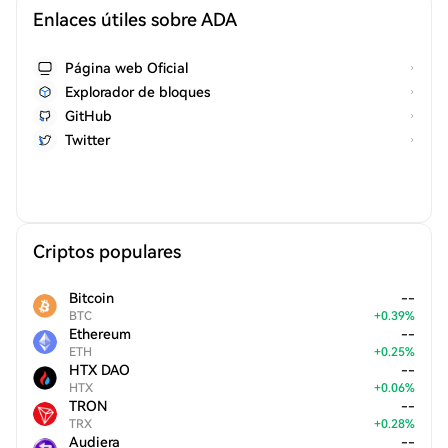
Enlaces útiles sobre ADA
Página web Oficial
Explorador de bloques
GitHub
Twitter
Criptos populares
Bitcoin
--
BTC
+
0.39
%
Ethereum
--
ETH
+
0.25
%
HTX DAO
--
HTX
+
0.06
%
TRON
--
TRX
+
0.28
%
Audiera
--