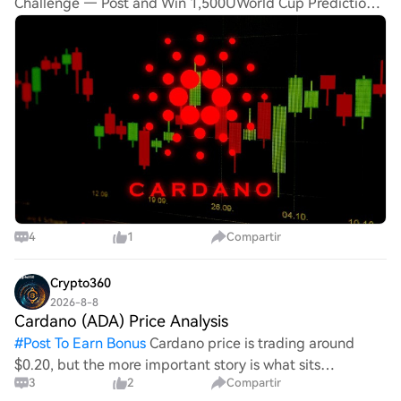
Challenge — Post and Win 1,500UWorld Cup Predictions:
100,000 USDT DailyCardano (ADA) Volume Surges 116%
in 24 Hours: Will Bullrun Be Triggered?With trading
volume risin
4
1
Compartir
Crypto360
2026-8-8
Cardano (ADA) Price Analysis
#
Post To Earn Bonus
Cardano price is trading around
$0.20, but the more important story is what sits
3
2
Compartir
immediately above it. ADA has spent months under a