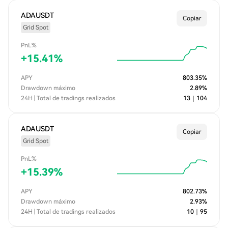
ADAUSDT
Copiar
Grid Spot
PnL%
+
15.41
%
APY
803.35
%
Drawdown máximo
2.89
%
24H | Total de tradings realizados
13
｜
104
ADAUSDT
Copiar
Grid Spot
PnL%
+
15.39
%
APY
802.73
%
Drawdown máximo
2.93
%
24H | Total de tradings realizados
10
｜
95