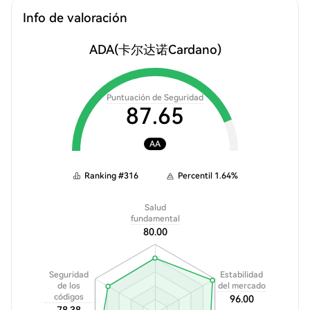
Info de valoración
ADA
(卡尔达诺Cardano)
Puntuación de Seguridad
87.65
AA
Ranking
#
316
Percentil
1.64
%
Salud
fundamental
80.00
Seguridad
Estabilidad
de los
del mercado
códigos
96.00