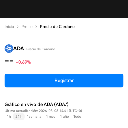
Inicio
Precio
Precio de Cardano
ADA
Precio de Cardano
--
-0.69%
Registrar
Gráfico en vivo de ADA (ADA/)
Última actualización: 2026-08-08 14:41 (UTC+0)
1h
24 h
1semana
1 mes
1 año
Todo