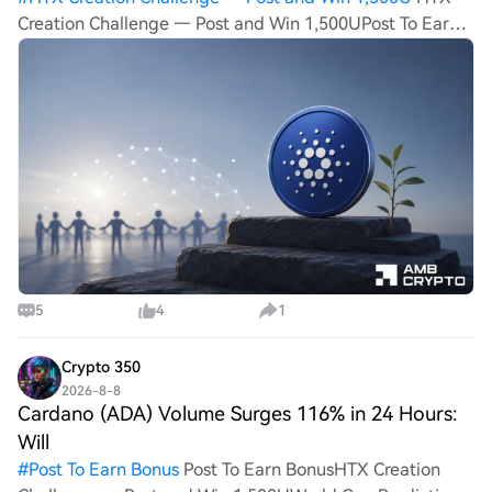
la semana. En general, el mercado inicia agosto con
Creation Challenge — Post and Win 1,500UPost To Earn
cautela, manteniendo la atención en los indicadores
Bonus Post To Earn BonusCardano up 19% after Dijkstra
macroeconómicos y los flujos hacia los ETFs.
launch – Can ADA stay above $0.20? How the transition
to Dijkstra era fueled Cardano's do
5
4
1
Crypto 350
2026-8-8
Cardano (ADA) Volume Surges 116% in 24 Hours:
Will
#
Post To Earn Bonus
Post To Earn BonusHTX Creation