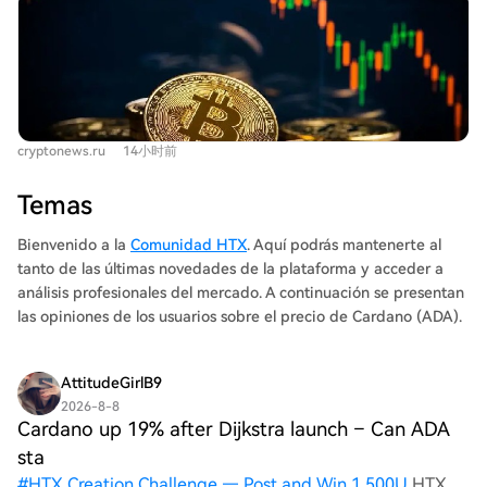
Bitcoin ($BTC) registró una leve subida del 2,35%,
en CME, paso relevante para un potencial ETF spot
aunque se mantiene estancado alrededor de los $65,000
futuro. Además, la red ha actualizado a Van Rossum y
con baja volatilidad. Factores como los datos de empleo
avanza hacia la era Dijkstra. Los analistas subrayan que,
en EE.UU., que reducen la expectativa de recortes de
más que la magnitud del aumento, lo clave es "quién
tasas, limitaron su crecimiento. Sin embargo, los ETF
compra y por qué". Observan una posible rotación de
spot de bitcoin atrajeron la mayor entrada de capitales
capital desde memecoins hacia proyectos de capa 1 de
cryptonews.ru
14小时前
desde abril. Ethereum ($ETH) también tuvo un
gran capitalización y activos DeFi con rendimiento, lo
desempeño modesto (+2,48%), cotizando cerca de
que podría indicar el inicio de una temporada alcista
Temas
$1,900. Una noticia positiva fue que más del 34% de su
para los altcoins.
oferta total está ahora en staking. Al igual que con
Bienvenido a la
Comunidad HTX
. Aquí podrás mantenerte al
bitcoin, sus ETF spot continuaron recibiendo fuertes
tanto de las últimas novedades de la plataforma y acceder a
entradas de dinero. Cardano ($ADA) fue la excepción
análisis profesionales del mercado. A continuación se presentan
destacada, liderando las ganancias con un aumento de
las opiniones de los usuarios sobre el precio de Cardano (ADA).
casi el 19%. Este impulso se atribuye a una actividad
significativa de grandes inversores y a que alcanzó un
AttitudeGirlB9
récord de descentralización en su red. Avalanche
2026-8-8
($AVAX) y Aptos ($APT) presentaron noticias de
Cardano up 19% after Dijkstra launch – Can ADA
adopción y actualizaciones técnicas respectivamente,
sta
aunque con un impacto limitado en sus precios durante
#
HTX Creation Challenge — Post and Win 1,500U
HTX