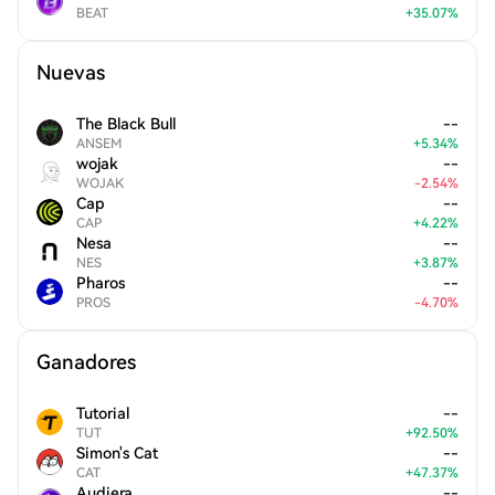
BEAT
+
35.07
%
Nuevas
The Black Bull
--
ANSEM
+
5.34
%
wojak
--
WOJAK
-
2.54
%
Cap
--
CAP
+
4.22
%
Nesa
--
NES
+
3.87
%
Pharos
--
PROS
-
4.70
%
Ganadores
Tutorial
--
TUT
+
92.50
%
Simon's Cat
--
CAT
+
47.37
%
Audiera
--