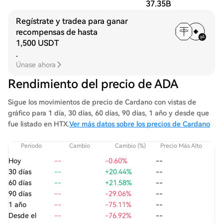
37.35B
Regístrate y tradea para ganar
recompensas de hasta
1,500 USDT
.
Únase ahora
Rendimiento del precio de ADA
Sigue los movimientos de precio de Cardano con vistas de
gráfico para 1 día, 30 días, 60 días, 90 días, 1 año y desde que
fue listado en HTX.
Ver más datos sobre los precios de Cardano
Periodo
Cambio
Cambio (%)
Precio Más Alto
Pre
Hoy
--
-0.60%
--
30 días
--
+20.44%
--
60 días
--
+21.58%
--
90 días
--
-29.06%
--
1 año
--
-75.11%
--
Desde el
--
-76.92%
--