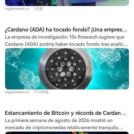
directamente. Espera que la iniciativa Cardano PRIME
de activos entre ambas ecosistemas. El pronóstico es
cryptonews.ru
1天前
de AlphaGrowth incremente el TVL hasta $290 millones
mixto. El escenario alcista prevé que ADA mantenga el
en un año, para lo cual se ha solicitado financiación del
soporte en 0,18 dólares y avance hacia su primer
tesoro de Cardano. Hoskinson también confía en que
objetivo de 0,22 dólares, impulsado por el alto volumen
¿Cardano (ADA) ha tocado fondo? ¡Una empresa de análisis informa! Aquí está la información más reciente
proyectos como RealFi, que traslada aplicaciones
de futuros y posibles catalizadores macroeconómicos. El
La empresa de investigación 10x Research sugiere que
financieras tradicionales a la cadena de bloques, y
riesgo bajista advierte que una caída por debajo de
Cardano (ADA) podría haber tocado fondo tras analizar
Pogun, un puente para Bitcoin, aumenten la adopción.
0,1762 dólares invalidaría la estructura de ruptura,
su reciente repunte. Destacan que ADA cotiza por
Recientemente, los desarrolladores activaron la
pudiendo llevar el precio hacia el soporte del Parabólico
encima de sus medias móviles de 7 y 30 días, con un
actualización Van Rossem, destinada a reducir costos de
SAR en 0,1641 dólares, especialmente si hay noticias
aumento del 20.8% en la última semana, impulsado por
contratos inteligentes y preparar la red para futuras
negativas o el interés abierto en futuros amplifica la
acumulaciones de grandes inversores (más de 240
mejoras.
venta.
millones de ADA en cinco días). Este comportamiento se
interpreta como una señal alcista significativa. Entre los
cryptonews.ru
17小时前
factores que apoyan el crecimiento figuran avances
técnicos, como la primera conexión interred con
Injective a través de IBC, que permitiría usar ADA en su
Estancamiento de Bitcoin y récords de Cardano: así comienza agosto en el mercado de criptomonedas
ecosistema, y la expectativa de que Cardano complete
La primera semana de agosto de 2026 mostró un
el 9 de agosto un proceso de verificación de historial de
mercado de criptomonedas relativamente tranquilo.
trading de 75 días para un mercado de futuros regulado