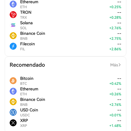
Ethereum
--
ETH
+
0.25
%
TRON
--
TRX
+
0.28
%
Solana
--
SOL
+
2.76
%
Binance Coin
--
BNB
+
2.75
%
Filecoin
--
FIL
+
2.86
%
Recomendado
Más
Bitcoin
--
BTC
+
0.42
%
Ethereum
--
ETH
+
0.26
%
Binance Coin
--
BNB
+
2.76
%
USD Coin
--
USDC
+
0.01
%
XRP
--
XRP
+
1.48
%