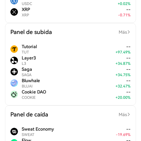
USDC
+
0.02
%
XRP
--
XRP
-
0.71
%
Panel de subida
Más
Tutorial
--
TUT
+
97.49
%
Layer3
--
L3
+
34.87
%
Saga
--
SAGA
+
34.75
%
Bluwhale
--
BLUAI
+
32.47
%
Cookie DAO
--
COOKIE
+
20.00
%
Panel de caída
Más
Sweat Economy
--
SWEAT
-
19.69
%
Flow
--