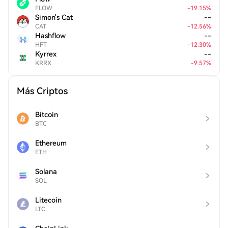
FLOW
-
19.15
%
Simon's Cat
--
CAT
-
12.56
%
Hashflow
--
HFT
-
12.30
%
Kyrrex
--
KRRX
-
9.57
%
Más Criptos
Bitcoin
BTC
Ethereum
ETH
Solana
SOL
Litecoin
LTC