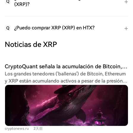
Q
(XRP)?
¿Puedo comprar XRP (XRP) en HTX?
Q
Noticias de XRP
CryptoQuant señala la acumulación de Bitcoin, Ethereum y XRP por parte de 'ballenas'
Los grandes tenedores ('ballenas') de Bitcoin, Ethereum
y XRP están acumulando activos a pesar de la presión
bajista en los precios, según un análisis de CryptoQuant
citado por The Block. Julio Moreno, jefe de
investigación de la firma, señala que este
comportamiento, que reduce la presión vendedora, es
típico de la fase final de un mercado bajista.
Específicamente, el balance de ballenas de Bitcoin
cryptonews.ru
2天前
(excluyendo exchanges y pools mineros) aumentó a