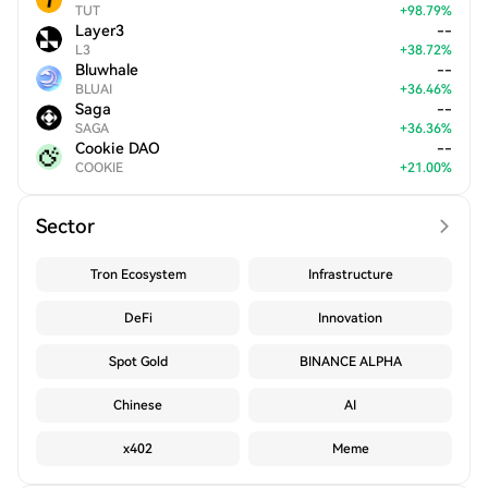
TUT
+
98.79
%
Layer3
--
L3
+
38.72
%
Bluwhale
--
BLUAI
+
36.46
%
Saga
--
SAGA
+
36.36
%
Cookie DAO
--
COOKIE
+
21.00
%
Sector
Tron Ecosystem
Infrastructure
DeFi
Innovation
Spot Gold
BINANCE ALPHA
Chinese
AI
x402
Meme