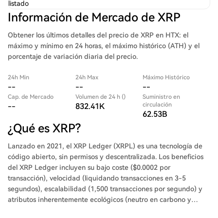
listado
Información de Mercado de XRP
Obtener los últimos detalles del precio de XRP en HTX: el
máximo y mínimo en 24 horas, el máximo histórico (ATH) y el
porcentaje de variación diaria del precio.
24h Min
24h Max
Máximo Histórico
--
--
--
Cap. de Mercado
Volumen de 24 h ()
Suministro en
circulación
--
832.41K
62.53B
¿Qué es XRP?
Lanzado en 2021, el XRP Ledger (XRPL) es una tecnología de
código abierto, sin permisos y descentralizada. Los beneficios
del XRP Ledger incluyen su bajo coste ($0.0002 por
transacción), velocidad (liquidando transacciones en 3-5
segundos), escalabilidad (1,500 transacciones por segundo) y
atributos inherentemente ecológicos (neutro en carbono y
eficiente en energía). El XRP Ledger también cuenta con el