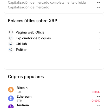
Capitalización de mercado completamente diluida
--
Capitalización de mercado
--
Enlaces útiles sobre XRP
Página web Oficial
Explorador de bloques
GitHub
Twitter
Criptos populares
Bitcoin
--
BTC
-
0.38
%
Ethereum
--
ETH
-
0.40
%
Audiera
--