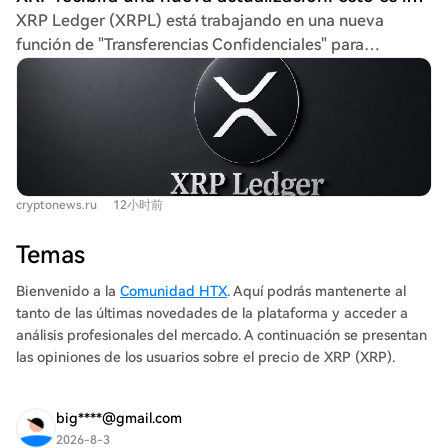
movimiento decisivo por encima de $1,914 podría
XRP Ledger (XRPL) está trabajando en una nueva
apuntar a $1,946 y luego a $1,980. Sin embargo, perder
función de "Transferencias Confidenciales" para
$1,890 podría llevar a una corrección hacia $1,855. XRP
proporcionar mayor privacidad a los usuarios
(XRP) es el más débil del grupo, con tendencia bajista
institucionales en transacciones con tokens. Incluida en
dominante. Se cotiza alrededor de $1,025, por debajo
la versión de software XRPL 3.3.0, esta función está
de sus medias móviles clave, lo que indica presión
diseñada específicamente para el mercado de activos
continua de venta. Aunque muestra condiciones de
tokenizados, valorado en más de 530 millones de
sobreventa que podrían permitir un rebote técnico,
dólares. La función busca ocultar los saldos de tokens y
necesita superar la resistencia entre $1,053 y $1,065 para
cryptonews.ru
12小时前
los montos de las transferencias, manteniendo visibles
que el sentimiento mejore. Si pierde el soporte en
las cuentas y los tipos de tokens en la red. Esto aumenta
$1,0145, podría caer hacia el nivel psicológico de $1,00.
Temas
la privacidad necesaria para las organizaciones que
operan en blockchain. Utiliza métodos criptográficos
Bienvenido a la
Comunidad HTX
. Aquí podrás mantenerte al
como pruebas de conocimiento cero para verificar la
tanto de las últimas novedades de la plataforma y acceder a
validez de una transacción sin revelar su importe.
análisis profesionales del mercado. A continuación se presentan
Actualmente, XRPL alberga activos del mundo real por
las opiniones de los usuarios sobre el precio de XRP (XRP).
aproximadamente 1.380 millones de dólares. Aparte del
stablecoin RLUSD de Ripple, los activos tokenizados
big****@gmail.com
superan los 530 millones de dólares, emitidos por
2026-8-3