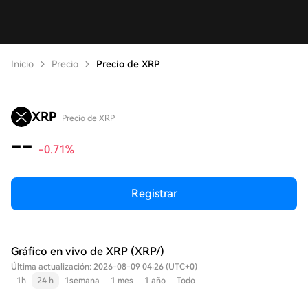
Inicio
Precio
Precio de XRP
XRP
Precio de XRP
--
-0.71%
Registrar
Gráfico en vivo de XRP (XRP/)
Última actualización: 2026-08-09 04:26 (UTC+0)
1h
24 h
1semana
1 mes
1 año
Todo