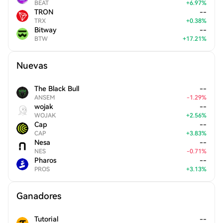
BEAT
+
6.97
%
TRON
--
TRX
+
0.38
%
Bitway
--
BTW
+
17.21
%
Nuevas
The Black Bull
--
ANSEM
-
1.29
%
wojak
--
WOJAK
+
2.56
%
Cap
--
CAP
+
3.83
%
Nesa
--
NES
-
0.71
%
Pharos
--
PROS
+
3.13
%
Ganadores
Tutorial
--