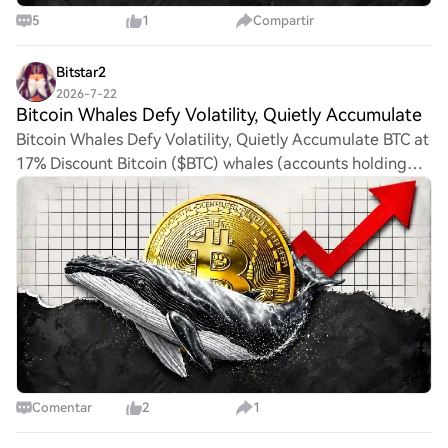
5
1
Compartir
Bitstar2
2026-7-22
Bitcoin Whales Defy Volatility, Quietly Accumulate
Bitcoin Whales Defy Volatility, Quietly Accumulate BTC at
17% Discount Bitcoin ($BTC) whales (accounts holding
between 1,000 and 10,000 $BTC) have been consistently
accumulating the cryptocurrency sin
Comentar
2
1