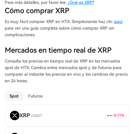
primer intercambio descentralizado (DEX) y capacidades de
Para más detalles, por favor lee:
¿Qué es XRP?
tokenización personalizadas integradas en el protocolo. Desde
Cómo comprar XRP
2012, el XRP Ledger ha estado funcionando de manera fiable,
habiendo cerrado 70 millones de libros contables.
Es muy fácil comprar XRP en HTX. Simplemente haz clic
aquí
para ver una guía completa sobre cómo comprar XRP sin
complicaciones.
Mercados en tiempo real de XRP
Consulta los precios en tiempo real de XRP en los mercados
spot de HTX. Cambia entre mercados spot y de futuros para
comparar al instante los precios en vivo y los cambios de precio
en 24 horas.
Spot
Futuros
XRP
--
-0.71
%
/
USDT