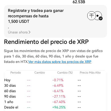
62.53B
Regístrate y tradea para ganar
recompensas de hasta
1,500 USDT
.
Únase ahora
Rendimiento del precio de XRP
Sigue los movimientos de precio de XRP con vistas de gráfico
para 1 día, 30 días, 60 días, 90 días, 1 año y desde que fue
listado en HTX.
Ver más datos sobre los precios de XRP
Periodo
Cambio
Cambio (%)
Precio Más Alto
Pre
Hoy
--
-0.71%
--
30 días
--
-6.49%
--
60 días
--
-6.41%
--
90 días
--
-27.11%
--
1 año
--
-67.40%
--
Desde el
--
+96.25%
--