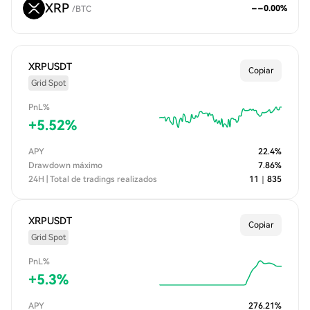
XRP
--
0.00
%
/
BTC
XRPUSDT
Copiar
Grid Spot
PnL%
+
5.52
%
APY
22.4
%
Drawdown máximo
7.86
%
24H | Total de tradings realizados
11
｜
835
XRPUSDT
Copiar
Grid Spot
PnL%
+
5.3
%
APY
276.21
%