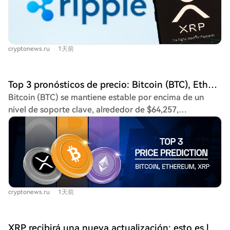
que ni ellos, Ripple ni carteras comunitarias realizan
específicos. Hasta la fecha, se han convertido más de 90
airdrops, e instó a no compartir claves privadas ni
millones de $XRP en FXRP, con cerca del 80% del
responder a contactos no solicitados. RippleX también
suministro utilizado en protocolos DeFi, mostrando una
alertó sobre un falso "escáner de recompensas de XRP"
demanda orgánica. La integración también se ve
cryptonews.ru
1天前
promocionado con capturas falsas, que afirma recuperar
reforzada por la creciente liquidez de FXRP en
XRP no reclamados. Aclararon que Ripple no ofrece tal
mercados como Hyperliquid, donde se han lanzado
servicio y recomendaron verificar publicaciones por
pares spot como FXRP/USDC y FXRP/USDH. Sentora ha
Top 3 pronósticos de precio: Bitcoin (BTC), Ethereum (ETH), XRP (XRP)
canales oficiales antes de conectar carteras.
establecido inicialmente un límite conservador de
Bitcoin (BTC) se mantiene estable por encima de un
Autoridades estadounidenses como el FBI, la FTC y la
suministro para el pool FXRP/$RLUSD, con planes de
nivel de soporte clave, alrededor de $64,257,
SEC han advertido sobre el aumento de fraudes con
expandirlo tras monitorizar el comportamiento del
defendiendo la zona de $64,000. Aunque perdió impulso
criptomonedas, incluyendo suplantación, ofertas falsas
colateral, la liquidez y la fiabilidad de los oráculos.
cerca de un nivel de Fibonacci en $64,942, su posición
y phishing. Para protegerse, se aconseja proteger las
técnica sigue siendo sólida al permanecer por encima
claves privadas, verificar transacciones y evitar enlaces
de varias medias móviles. Un cierre por encima de
sospechosos, reconociendo tácticas comunes como la
$64,942 podría impulsar el precio hacia $65,682.
falsa urgencia en recompensas o solicitudes de
Ethereum (ETH) muestra una estructura alcista más
verificación.
cryptonews.ru
1天前
fuerte, cotizando cerca de $1,903 tras recuperarse por
encima de importantes medias móviles. Mantenerse por
encima de $1,900 es crucial para los compradores. Un
XRP recibirá una nueva actualización: esto es lo que necesitas saber