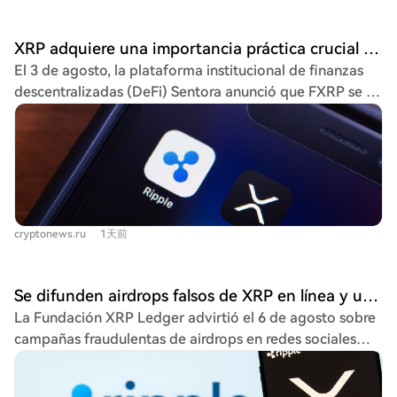
unos 3,06 millones de BTC, tras un mínimo de 2,87
millones en diciembre de 2025. En Ethereum, la
XRP adquiere una importancia práctica crucial en DeFi, ya que FXRP permite el acceso a préstamos en RLUSD
dinámica es mixta: los monederos con 10.000-100.000
El 3 de agosto, la plataforma institucional de finanzas
ETH alcanzaron un récord de 19,6 millones, mientras que
descentralizadas (DeFi) Sentora anunció que FXRP se ha
el grupo con 1.000-10.000 ETH redujo sus tenencias.
incorporado al pool principal de $RLUSD en Morpho.
Moreno destaca que esta concentración de activos en
Esta integración permite a los poseedores de $XRP
manos fuertes es un factor positivo para cuando se
acceder a préstamos en el stablecoin de Ripple,
recupere la demanda. En el caso de XRP, la acumulación
$RLUSD, sin necesidad de vender sus tenencias de XRP,
parece ser más moderada, absorbiendo la oferta
manteniendo así su exposición al activo. FXRP es una
disponible sin compras agresivas. Actualmente, Bitcoin
representación tokenizada 1:1 de $XRP en redes
cotiza por encima de su precio realizado ($64.640 vs
cryptonews.ru
1天前
compatibles con Ethereum (EVM), creada a través del
$52.900), Ethereum por debajo ($1.900 vs $2.450) y XRP
sistema FAssets de Flare. Esta novedad supone una
por encima ($1,1 vs $0,75). Aunque el ratio riesgo-
expansión significativa de la utilidad de $XRP,
reward ha mejorado, Moreno advierte que aún es
Se difunden airdrops falsos de XRP en línea y una fundación insta a los usuarios a mantenerse alerta
llevándolo más allá de las transferencias para
posible otra ola bajista antes de confirmar un suelo
La Fundación XRP Ledger advirtió el 6 de agosto sobre
convertirse en un colateral programable dentro del
definitivo.
campañas fraudulentas de airdrops en redes sociales
ecosistema DeFi en Ethereum. El mercado aislado
que utilizan falsas promociones, cuentas suplantadas y
FXRP/$RLUSD en Sentora, que utiliza la infraestructura
mensajes directos para robar activos digitales. Enfatizó
Morpho Blue, cuenta con parámetros de préstamo