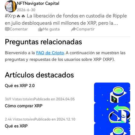
NFTNavigator Capital
2026-6-30
#Xrp🔥🔥 La liberación de fondos en custodia de Ripple
en julio desbloqueará mil millones de XRP, pero la
Comentar
Me gusta
Compartir
historia sugiere que es probable que solo unos pocos
cientos de millones permanezcan en circulac
Preguntas relacionadas
Bienvenido a la
FAQ de Cripto
. A continuación se muestran las
preguntas y respuestas de los usuarios sobre XRP (XRP).
Artículos destacados
Qué es XRP 2.0
369 Vistas totales
Publicado en 2024.04.05
Cómo comprar XRP
2.4k Vistas totales
Publicado en 2024.12.10
Qué es XRP