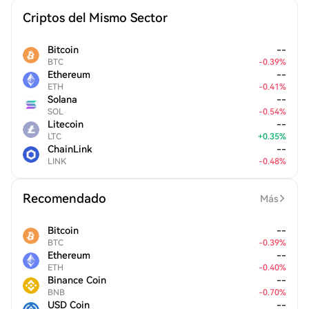
Criptos del Mismo Sector
Bitcoin
--
BTC
-
0.39
%
Ethereum
--
ETH
-
0.41
%
Solana
--
SOL
-
0.54
%
Litecoin
--
LTC
+
0.35
%
ChainLink
--
LINK
-
0.48
%
Recomendado
Más
Bitcoin
--
BTC
-
0.39
%
Ethereum
--
ETH
-
0.40
%
Binance Coin
--
BNB
-
0.70
%
USD Coin
--