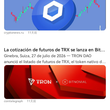
DeFi y blockchain. Actualmente, su token LINK cotiza
alrededor de 8,75 USD, con una capitalización de
mercado de 6.550 millones de USD. El análisis técnico
muestra una tendencia alcista, con soporte clave en
8,50-8,30 USD y resistencia en 8,97 USD. Los
cryptonews.ru
11天前
indicadores como el RSI (55,06) sugieren un sentimiento
neutral, aunque el impulso comprador sigue presente. La
plataforma sigue expandiéndose, con nuevas
La cotización de futuros de TRX se lanza en Bitnomial, ampliando el acceso regulado a derivados de TRON en EE. UU.
integraciones en redes como Arbitrum, Avalanche y
Ginebra, Suiza, 27 de julio de 2026 — TRON DAO
Ethereum, y acuerdos recientes como el que provee
anunció el listado de futuros de TRX, el token nativo de
datos oráculo para los Stock Tokens de Robinhood. Los
la red TRON, en Bitnomial, una bolsa y cámara de
pronósticos de precio a largo plazo son optimistas: se
compensación regulada por la CFTC en EE.UU. Este
espera que LINK alcance un máximo de 17 USD en 2026,
contrato de futuros regulado ofrece a traders e
y podría llegar hasta los 52,95 USD para 2032, según
instituciones estadounidenses elegibles una nueva
algunas proyecciones. Aunque enfrenta volatilidad a
herramienta para gestionar su exposición al ecosistema
corto plazo, su utilidad y adopción continua respaldan
TRON a través de derivados cotizados. La red TRON,
su potencial como inversión a largo plazo en la industria
cointelegraph
11天前
una plataforma líder para transacciones con stablecoins
blockchain.
con más de 90.000 millones de USDT en circulación y un