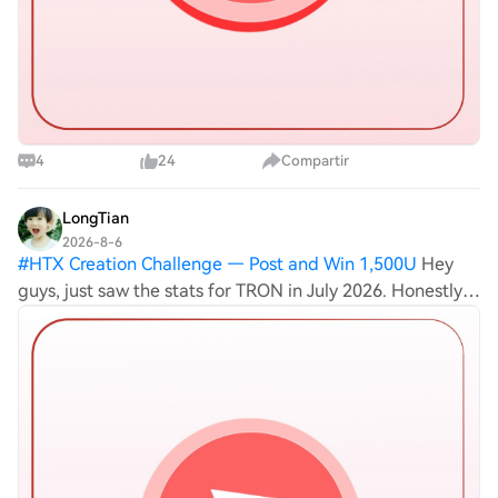
4
24
Compartir
LongTian
2026-8-6
#
HTX Creation Challenge — Post and Win 1,500U
Hey
guys, just saw the stats for TRON in July 2026. Honestly,
the $232M monthly revenue is pretty impressive... tbh I
was a bit skeptical at first but seeing those 25+ million
active users and over 37