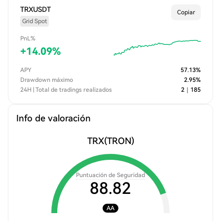
TRXUSDT
Copiar
Grid Spot
PnL%
+
14.09
%
APY
57.13
%
Drawdown máximo
2.95
%
24H | Total de tradings realizados
2
｜
185
Info de valoración
TRX
(TRON)
Puntuación de Seguridad
88.82
AA