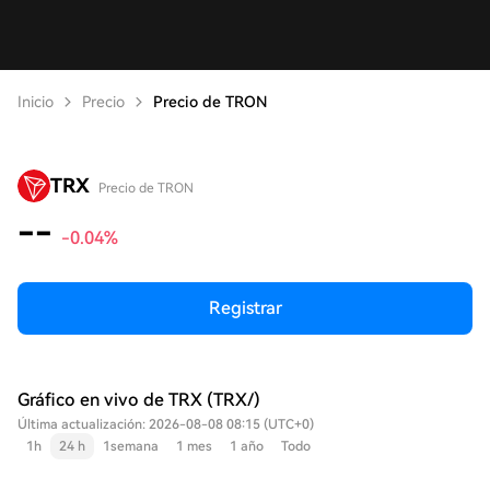
Inicio
Precio
Precio de TRON
TRX
Precio de TRON
--
-0.04%
Registrar
Gráfico en vivo de TRX (TRX/)
Última actualización: 2026-08-08 08:15 (UTC+0)
1h
24 h
1semana
1 mes
1 año
Todo