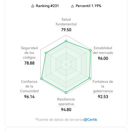
Ranking
#
231
Percentil
1.19
%
Salud
fundamental
79.50
Seguridad
Estabilidad
de los
del mercado
códigos
96.00
78.88
Confianza
Fortaleza de
de la
la
Comunidad
gobernanza
96.14
92.53
Resiliencia
operativa
94.80
*Fuente de datos de terceros
@Certik