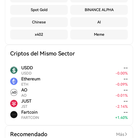
Spot Gold
BINANCE ALPHA
Chinese
AI
x402
Meme
Criptos del Mismo Sector
USDD
--
USDD
-
0.00
%
Ethereum
--
ETH
-
0.09
%
AO
--
AO
-
0.01
%
JUST
--
JST
-
2.14
%
Fartcoin
--
FARTCOIN
+
1.40
%
Recomendado
Más