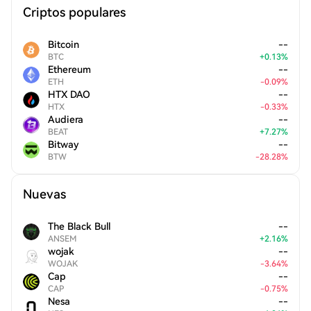
Criptos populares
Bitcoin
--
BTC
+
0.13
%
Ethereum
--
ETH
-
0.09
%
HTX DAO
--
HTX
-
0.33
%
Audiera
--
BEAT
+
7.27
%
Bitway
--
BTW
-
28.28
%
Nuevas
The Black Bull
--
ANSEM
+
2.16
%
wojak
--
WOJAK
-
3.64
%
Cap
--
CAP
-
0.75
%
Nesa
--