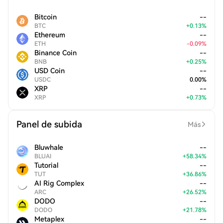
Bitcoin
--
BTC
+
0.13
%
Ethereum
--
ETH
-
0.09
%
Binance Coin
--
BNB
+
0.25
%
USD Coin
--
USDC
0.00
%
XRP
--
XRP
+
0.73
%
Panel de subida
Más
Bluwhale
--
BLUAI
+
58.34
%
Tutorial
--
TUT
+
36.86
%
AI Rig Complex
--
ARC
+
26.52
%
DODO
--
DODO
+
21.78
%
Metaplex
--