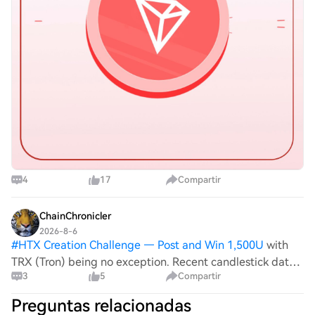
4
17
Compartir
ChainChronicler
2026-8-6
#
HTX Creation Challenge — Post and Win 1,500U
with
TRX (Tron) being no exception. Recent candlestick data
3
5
Compartir
suggests a slight decline in TRX's value, presenting
potential trading opportunities for savvy investors amid
Preguntas relacionadas
broader financial news. Curren