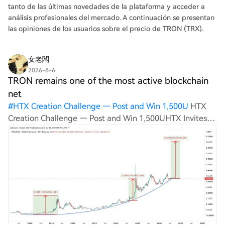
millones de dólares, integra así la infraestructura
tanto de las últimas novedades de la plataforma y acceder a
probada de TRON, una red con más de 14.000 millones
análisis profesionales del mercado. A continuación se presentan
de transacciones y 3,5 millones de usuarios diarios.
las opiniones de los usuarios sobre el precio de TRON (TRX).
Según Sam Elfarrá, representante de TRON DAO, esta
colaboración integra una infraestructura blockchain
女老闆
diseñada para alto volumen en una exchange regulada,
2026-8-6
proporcionando a los usuarios globales una puerta de
TRON remains one of the most active blockchain
acceso segura para el trading y la gestión de activos
net
digitales. La medida refuerza el papel de TRON como
#
HTX Creation Challenge — Post and Win 1,500U
HTX
capa de infraestructura fundamental para la propiedad,
Creation Challenge — Post and Win 1,500UHTX Invites
negociación y liquidación de activos digitales,
You to Share 600K USDT in Gift PacksHTX Refer And
ampliando su presencia en la economía digital global.
Earn TRON remains one of the most active blockchain
networks in the cryptocurrency industry, f