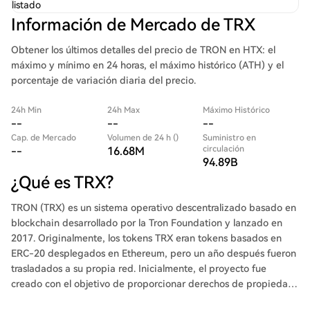
listado
Información de Mercado de TRX
Obtener los últimos detalles del precio de TRON en HTX: el
máximo y mínimo en 24 horas, el máximo histórico (ATH) y el
porcentaje de variación diaria del precio.
24h Min
24h Max
Máximo Histórico
--
--
--
Cap. de Mercado
Volumen de 24 h ()
Suministro en
circulación
--
16.68M
94.89B
¿Qué es TRX?
TRON (TRX) es un sistema operativo descentralizado basado en
blockchain desarrollado por la Tron Foundation y lanzado en
2017. Originalmente, los tokens TRX eran tokens basados en
ERC-20 desplegados en Ethereum, pero un año después fueron
trasladados a su propia red. Inicialmente, el proyecto fue
creado con el objetivo de proporcionar derechos de propiedad
total a los creadores de contenido digital. La meta principal es