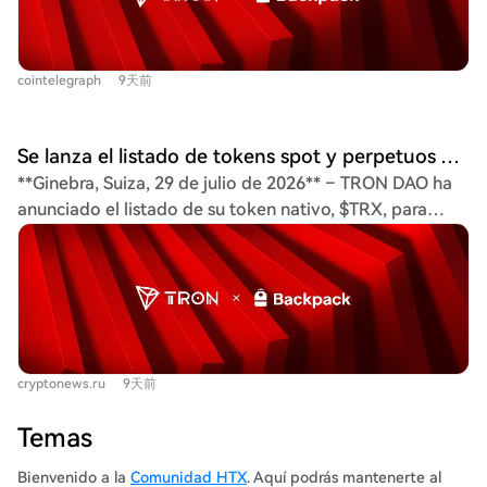
permitirá a los usuarios de Backpack en jurisdicciones
posibles ETFs al contado de TRX. El lanzamiento sigue a
elegibles operar con TRX a través de mercados spot y
la introducción previa de trading al contado de TRX en
perpetuos en su plataforma regulada, que ha procesado
Bitnomial y se suma al impulso institucional del
cointelegraph
9天前
más de $400 mil millones en volumen acumulado. Sam
ecosistema TRON, que incluye custodia y staking a
Elfarra, portavoz de TRON DAO, destacó la solidez de
través de Anchorage Digital.
TRON, con más de 14 mil millones de transacciones y 3,5
Se lanza el listado de tokens spot y perpetuos TRX en la plataforma Backpack, ampliando el acceso al ecosistema TRON
millones de usuarios diarios. Integrar TRON en Backpack
**Ginebra, Suiza, 29 de julio de 2026** – TRON DAO ha
ofrece a usuarios de todo el mundo una puerta de
anunciado el listado de su token nativo, $TRX, para
entrada segura para operar con activos digitales.
trading spot y de contratos perpetuos en la exchange
Backpack, que da servicio en más de 150 países, integra
regulada Backpack Exchange. Esta integración ofrece a
spot, perpetuos y otros productos en una sola
los usuarios de Backpack en jurisdicciones permitidas un
plataforma conforme a la normativa. Esto facilita a los
acceso sencillo y regulado para operar con el token de
traders el acceso al token TRON sin necesidad de
una de las ecosistemas blockchain más utilizadas del
múltiples plataformas. La colaboración refuerza el papel
mundo. El listado amplía el soporte de mercado para
de TRON como infraestructura clave para la propiedad,
cryptonews.ru
9天前
$TRX, permitiendo a traders tanto de mercados
trading y liquidación de activos digitales, marcando un
desarrollados como en desarrollo acceder al activo sin
paso más en su expansión global. La red TRON supera
Temas
necesidad de múltiples plataformas. Backpack, que ha
los 395 millones de cuentas, 14 mil millones de
procesado un volumen agregado superior a 400.000
Bienvenido a la
Comunidad HTX
. Aquí podrás mantenerte al
transacciones y tiene un TVL de más de $27 mil millones.