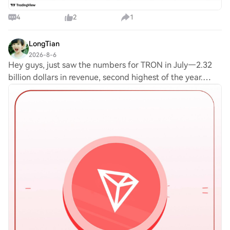
4
2
1
LongTian
2026-8-6
Hey guys, just saw the numbers for TRON in July—2.32
billion dollars in revenue, second highest of the year.
That’s wild, considering I've been watching this space for
a while. TBH, it's kinda surpris