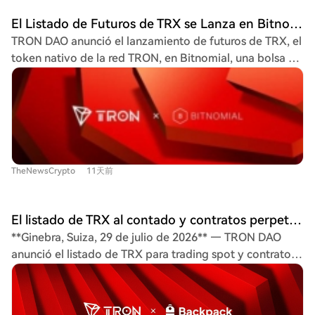
valor total bloqueado (TVL) superior a 27.000 millones
El Listado de Futuros de TRX se Lanza en Bitnomial, Ampliando el Acceso Regulado a Derivados en EE.UU. para TRON
de dólares, procesa miles de millones de transacciones.
TRON DAO anunció el lanzamiento de futuros de TRX, el
Justin Sun, fundador de TRON, destacó que este
token nativo de la red TRON, en Bitnomial, una bolsa y
lanzamiento acerca los activos digitales a los mercados
cámara de compensación regulada por la CFTC en
financieros tradicionales. Por su parte, Michael Dunn,
Estados Unidos. Esta nueva lista proporciona un
presidente de Bitnomial, resaltó que el mercado de
mercado de derivados regulado para TRX, ofreciendo a
futuros regulado para TRX, uno de los activos digitales
traders e instituciones estadounidenses elegibles una
más grandes por capitalización, cumple un hito clave
herramienta adicional para gestionar su exposición a
para futuros ETF al aportar un historial de negociación.
través de futuros cotizados en bolsa. TRX facilita tarifas
Bitnomial, con sede en Chicago, opera una plataforma
TheNewsCrypto
11天前
de transacción, ejecución de contratos inteligentes,
unificada que ofrece spot apalancado, perpetuos,
aplicaciones descentralizadas y gobernanza en la
futuros y opciones. Este lanzamiento sigue a la
cadena TRON, una plataforma líder en liquidación de
introducción del trading spot de TRX en Bitnomial y se
El listado de TRX al contado y contratos perpetuos se lanza en Backpack, ampliando el acceso al Ecosistema TRON
stablecoins con más de $90 mil millones en USDT en
suma al impulso institucional del ecosistema, que
**Ginebra, Suiza, 29 de julio de 2026** — TRON DAO
circulación. Justin Sun, fundador de TRON, destacó que
incluye servicios de custodia y staking a través de
anunció el listado de TRX para trading spot y contratos
este producto regulado ayuda a integrar los activos
Anchorage Digital. La disponibilidad de futuros de TRX
perpetuos en Backpack Exchange. Esta medida amplía
digitales en los mercados financieros tradicionales.
refleja la creciente demanda de productos de activos
el acceso al token nativo de la red TRON, uno de los
Michael Dunn, presidente de Bitnomial, resaltó que el
digitales regulados.
ecosistemas blockchain más utilizados. La listado
contrato de futuros regulado cumple un hito clave para