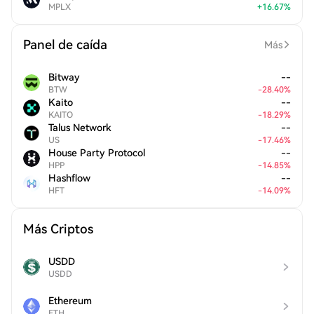
MPLX
+
16.67
%
Panel de caída
Más
Bitway
--
BTW
-
28.40
%
Kaito
--
KAITO
-
18.29
%
Talus Network
--
US
-
17.46
%
House Party Protocol
--
HPP
-
14.85
%
Hashflow
--
HFT
-
14.09
%
Más Criptos
USDD
USDD
Ethereum
ETH