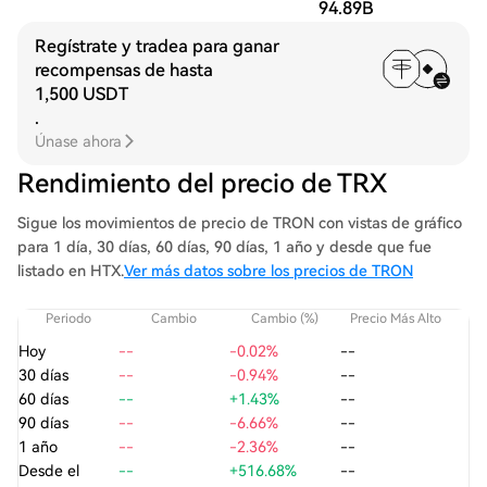
94.89B
Regístrate y tradea para ganar
recompensas de hasta
1,500 USDT
.
Únase ahora
Rendimiento del precio de TRX
Sigue los movimientos de precio de TRON con vistas de gráfico
para 1 día, 30 días, 60 días, 90 días, 1 año y desde que fue
listado en HTX.
Ver más datos sobre los precios de TRON
Periodo
Cambio
Cambio (%)
Precio Más Alto
Pre
Hoy
--
-0.02%
--
30 días
--
-0.94%
--
60 días
--
+1.43%
--
90 días
--
-6.66%
--
1 año
--
-2.36%
--
Desde el
--
+516.68%
--