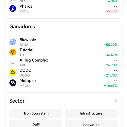
NES
+
4.06
%
Pharos
--
PROS
-
5.47
%
Ganadores
Bluwhale
--
BLUAI
+
58.22
%
Tutorial
--
TUT
+
36.47
%
AI Rig Complex
--
ARC
+
26.70
%
DODO
--
DODO
+
21.78
%
Metaplex
--
MPLX
+
16.67
%
Sector
Tron Ecosystem
Infrastructure
DeFi
Innovation