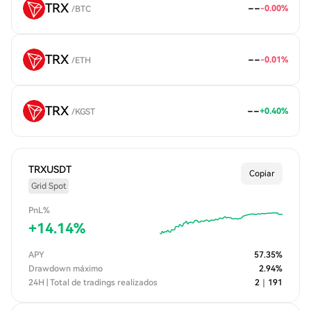
TRX
--
-0.00
%
/
BTC
TRX
--
-0.01
%
/
ETH
TRX
--
+
0.40
%
/
KGST
TRXUSDT
Copiar
Grid Spot
PnL%
+
14.14
%
APY
57.35
%
Drawdown máximo
2.94
%
24H | Total de tradings realizados
2
｜
191