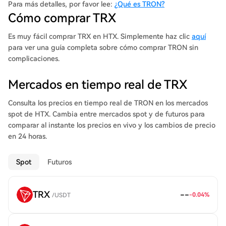
ayudar a los creadores de contenido (que reciben solo una
Para más detalles, por favor lee:
¿Qué es TRON?
pequeña parte de los ingresos) y animarles con más
Cómo comprar TRX
recompensas por su trabajo. ¿Cómo? Invitando a los
consumidores de contenido a recompensar directamente a los
Es muy fácil comprar TRX en HTX. Simplemente haz clic
aquí
creadores de contenido (sin intermediarios como YouTube,
para ver una guía completa sobre cómo comprar TRON sin
Facebook o Apple). El software de TRON soporta contratos
complicaciones.
inteligentes, varios tipos de sistemas de blockchain y
aplicaciones descentralizadas, también conocidas como dApps.
Mercados en tiempo real de TRX
La plataforma de criptomonedas utiliza un modelo de
transacción similar al de Bitcoin (BTC), a saber, UTXO. Las
Consulta los precios en tiempo real de TRON en los mercados
transacciones se realizan en un libro mayor público, donde los
spot de HTX. Cambia entre mercados spot y de futuros para
usuarios pueden rastrear el historial de operaciones. Por lo
comparar al instante los precios en vivo y los cambios de precio
tanto, la plataforma fue construida para crear un Internet
en 24 horas.
descentralizado y sirve como una herramienta para que los
desarrolladores creen dApps, actuando como una alternativa a
Spot
Futuros
Ethereum. Cualquiera puede crear dApps en la red TRON,
ofrecer contenido y, a cambio, recibir activos digitales como
compensación por sus esfuerzos. La capacidad de crear
TRX
--
-0.04
%
/
USDT
contenido y compartirlo abiertamente sin dudar respecto a las
tarifas de transacción es una ventaja innegable de TRON.