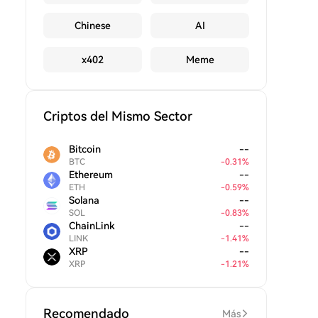
Chinese
AI
x402
Meme
Criptos del Mismo Sector
Bitcoin
--
BTC
-
0.31
%
Ethereum
--
ETH
-
0.59
%
Solana
--
SOL
-
0.83
%
ChainLink
--
LINK
-
1.41
%
XRP
--
XRP
-
1.21
%
Recomendado
Más