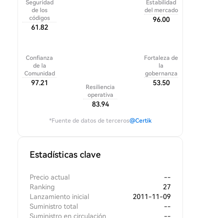
Seguridad
Estabilidad
de los
del mercado
códigos
96.00
61.82
Confianza
Fortaleza de
de la
la
Comunidad
gobernanza
97.21
53.50
Resiliencia
operativa
83.94
*Fuente de datos de terceros
@Certik
Estadísticas clave
Precio actual
--
Ranking
27
Lanzamiento inicial
2011-11-09
Suministro total
--
Suministro en circulación
--