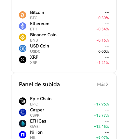
Bitcoin
--
BTC
-
0.30
%
Ethereum
--
ETH
-
0.54
%
Binance Coin
--
BNB
-
0.16
%
USD Coin
--
USDC
0.00
%
XRP
--
XRP
-
1.21
%
Panel de subida
Más
Epic Chain
--
EPIC
+
17.96
%
Casper
--
CSPR
+
15.77
%
ETHGas
--
GWEI
+
12.45
%
Nillion
--
NIL
+
9.07
%