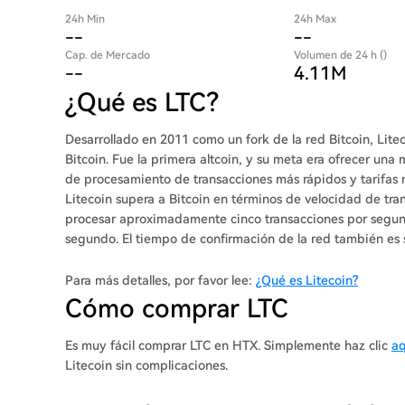
24h Min
24h Max
--
--
Cap. de Mercado
Volumen de 24 h ()
--
4.11M
¿Qué es LTC?
Desarrollado en 2011 como un fork de la red Bitcoin, Litec
Bitcoin. Fue la primera altcoin, y su meta era ofrecer un
de procesamiento de transacciones más rápidos y tarifas más bajas que Bitcoin. Co
Litecoin supera a Bitcoin en términos de velocidad de tra
procesar aproximadamente cinco transacciones por segund
segundo. El tiempo de confirmación de la red también e
dos minutos y 20 segundos en comparación con los casi 10 minutos de Bi
de una década, Litecoin sigue comprometido a ofrecer a l
Para más detalles, por favor lee:
¿Qué es Litecoin?
seguras y sin fronteras. Su visión es permitir que las per
Cómo comprar LTC
cualquier momento, convirtiéndola en una moneda digital 
adopción de Litecoin como método de pago ha crecido a 
Es muy fácil comprar LTC en HTX. Simplemente haz clic
aq
varios comerciantes y organizaciones, incluyendo la Cru
Litecoin sin complicaciones.