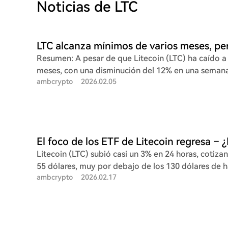
Noticias de LTC
Resumen: A pesar de que Litecoin (LTC) ha caído a
meses, con una disminución del 12% en una semana
ambcrypto
2026.02.05
bajista en los gráficos, su uso y adopción continúa
plataforma japonesa SBI VC Trade ha añadido LTC
préstamos de criptomonedas, situándolo junto a a
y Ethereum. Además, según CoinGate, Litecoin fue 
criptomoneda más utilizada para pagos en enero, 
17.7% de las transacciones, por detrás solo de Bit
Litecoin (LTC) subió casi un 3% en 24 horas, cotiz
Simultáneamente, la actividad en MWEB, la capa d
55 dólares, muy por debajo de los 130 dólares de 
opcional de Litecoin, alcanzó un nuevo máximo, c
ambcrypto
2026.02.17
A pesar de rezagarse en la recuperación general de 
significativo en la cantidad de LTC bloqueados. Es
recuperó atención tras nuevos anuncios de ETFs. T
pesar de la debilidad del precio, la utilidad de Li
presentó una solicitud para un ETF de criptoactivos
de pago y el apoyo institucional se mantienen sóli
Litecoin, y también fue incorporado en el ETF Pro
lo que indica una mayor exposición institucional. La oferta máxima de