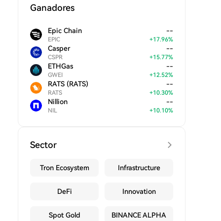
Ganadores
Epic Chain
--
EPIC
+
17.96
%
Casper
--
CSPR
+
15.77
%
ETHGas
--
GWEI
+
12.52
%
RATS (RATS)
--
RATS
+
10.30
%
Nillion
--
NIL
+
10.10
%
Sector
Tron Ecosystem
Infrastructure
DeFi
Innovation
Spot Gold
BINANCE ALPHA