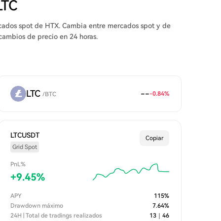
LTC
ercados spot de HTX. Cambia entre mercados spot y de
s cambios de precio en 24 horas.
LTC
--
-0.84
%
/
BTC
LTCUSDT
Copiar
Grid Spot
PnL%
+
9.45
%
APY
115
%
Drawdown máximo
7.64
%
24H | Total de tradings realizados
13
｜
46