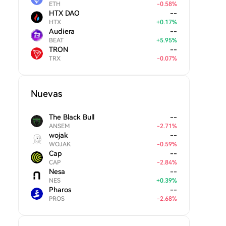
ETH
-
0.58
%
HTX DAO
--
HTX
+
0.17
%
Audiera
--
BEAT
+
5.95
%
TRON
--
TRX
-
0.07
%
Nuevas
The Black Bull
--
ANSEM
-
2.71
%
wojak
--
WOJAK
-
0.59
%
Cap
--
CAP
-
2.84
%
Nesa
--
NES
+
0.39
%
Pharos
--
PROS
-
2.68
%