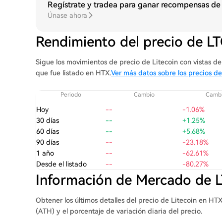
Regístrate y tradea para ganar recompensas de
Únase ahora
Rendimiento del precio de L
Sigue los movimientos de precio de Litecoin con vistas de 
que fue listado en HTX.
Ver más datos sobre los precios de
Periodo
Cambio
Cambi
Hoy
--
-1.06%
30 días
--
+1.25%
60 días
--
+5.68%
90 días
--
-23.18%
1 año
--
-62.61%
Desde el listado
--
-80.27%
Información de Mercado de 
Obtener los últimos detalles del precio de Litecoin en HT
(ATH) y el porcentaje de variación diaria del precio.