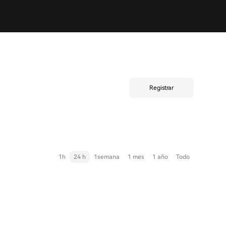
Registrar
1h
24 h
1semana
1 mes
1 año
Todo