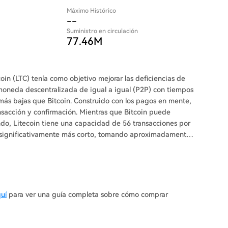
Máximo Histórico
--
Suministro en circulación
77.46M
oin (LTC) tenía como objetivo mejorar las deficiencias de
a moneda descentralizada de igual a igual (P2P) con tiempos
nstruido con los pagos en mente,
nsacción y confirmación. Mientras que Bitcoin puede
o, Litecoin tiene una capacidad de 56 transacciones por
s significativamente más corto, tomando aproximadamente
tcoin por bloque. Incluso después de más
os usuarios soluciones de pago de bajo costo, privadas,
sonas realicen pagos en cualquier parte del mundo en
práctica y accesible para transacciones cotidianas. La
lo largo de los años, siendo ampliamente aceptada por
uí
para ver una guía completa sobre cómo comprar
z Roja Americana, Newegg y Twitch.