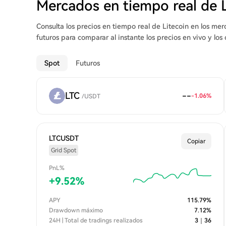
Mercados en tiempo real de 
Consulta los precios en tiempo real de Litecoin en los m
futuros para comparar al instante los precios en vivo y lo
Spot
Futuros
LTC
--
-1.06
%
/
USDT
LTCUSDT
Copiar
Grid Spot
PnL%
+
9.52
%
APY
115.79
%
Drawdown máximo
7.12
%
24H | Total de tradings realizados
3
｜
36