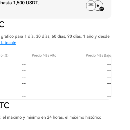
 hasta
1,500 USDT
.
TC
gráfico para 1 día, 30 días, 60 días, 90 días, 1 año y desde
 Litecoin
o (%)
Precio Más Alto
Precio Más Bajo
--
--
--
--
--
--
--
--
--
--
--
--
LTC
X: el máximo y mínimo en 24 horas, el máximo histórico