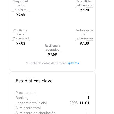
Seguridad
Estabilidad
de los
del mercado
códigos
97.90
96.65
Confianza
Fortaleza de
de la
la
Comunidad
gobernanza
97.03
97.00
Resiliencia
operativa
97.59
*Fuente de datos de terceros
@Certik
Estadísticas clave
Precio actual
--
Ranking
1
Lanzamiento inicial
2008-11-01
Suministro total
--
Suministro en circulación
--