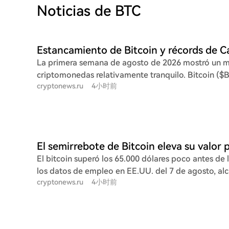
Noticias de BTC
La primera semana de agosto de 2026 mostró un 
criptomonedas relativamente tranquilo. Bitcoin ($B
cryptonews.ru
4小时前
leve subida del 2,35%, aunque se mantiene estanc
los $65,000 con baja volatilidad. Factores como lo
en EE.UU., que reducen la expectativa de recortes d
su crecimiento. Sin embargo, los ETF spot de bitcoin
mayor entrada de capitales desde abril. Ethereum ($ETH) también
tuvo un desempeño modesto (+2,48%), cotizando c
El bitcoin superó los 65.000 dólares poco antes de 
Una noticia positiva fue que más del 34% de su ofer
los datos de empleo en EE.UU. del 7 de agosto, a
en staking. Al igual que con bitcoin, sus ETF spot 
cryptonews.ru
4小时前
máximo diario de 65.311 dólares. El ether cotizaba 
recibiendo fuertes entradas de dinero. Cardano ($ADA) fue la
otras criptomonedas principales mostraban gancias 
excepción destacada, liderando las ganancias con 
datos de empleo resultaron más débiles de lo espe
el 19%. Este impulso se atribuye a una actividad sig
pérdida de 23.000 puestos de trabajo en el sector no
grandes inversores y a que alcanzó un récord de de