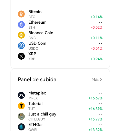
Bitcoin
--
BTC
+
0.14
%
Ethereum
--
ETH
-
0.02
%
Binance Coin
--
BNB
+
0.11
%
USD Coin
--
USDC
-
0.01
%
XRP
--
XRP
+
0.94
%
Panel de subida
Más
Metaplex
--
MPLX
+
16.67
%
Tutorial
--
TUT
+
16.39
%
Just a chill guy
--
CHILLGUY
+
15.77
%
ETHGas
--
GWEI
+
13.32
%