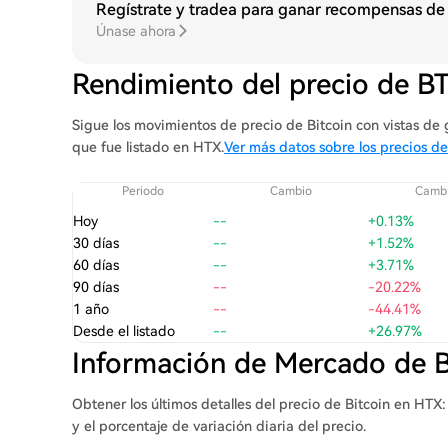
Regístrate y tradea para ganar recompensas de
Únase ahora
Rendimiento del precio de B
Sigue los movimientos de precio de Bitcoin con vistas de g
que fue listado en HTX.
Ver más datos sobre los precios de
Periodo
Cambio
Cambi
Hoy
--
+0.13%
30 días
--
+1.52%
60 días
--
+3.71%
90 días
--
-20.22%
1 año
--
-44.41%
Desde el listado
--
+26.97%
Información de Mercado de 
Obtener los últimos detalles del precio de Bitcoin en HTX
y el porcentaje de variación diaria del precio.