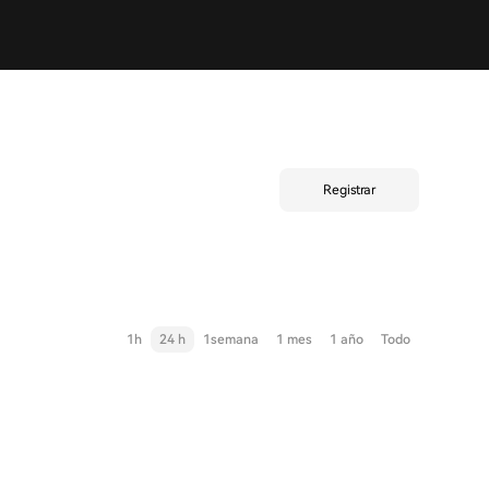
Registrar
1h
24 h
1semana
1 mes
1 año
Todo