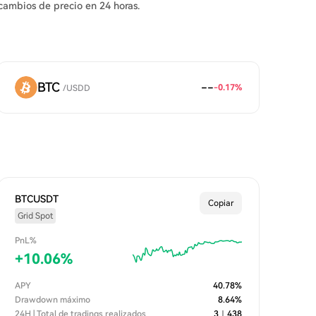
s cambios de precio en 24 horas.
BTC
--
-0.17
%
/
USDD
BTCUSDT
Copiar
Grid Spot
PnL%
+
10.06
%
APY
40.78
%
Drawdown máximo
8.64
%
24H | Total de tradings realizados
3
｜
438