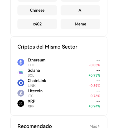
Chinese
AI
x402
Meme
Criptos del Mismo Sector
Ethereum
--
ETH
-
0.03
%
Solana
--
SOL
+
0.93
%
ChainLink
--
LINK
-
0.39
%
Litecoin
--
LTC
-
0.76
%
XRP
--
XRP
+
0.94
%
Recomendado
Más