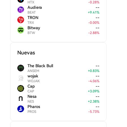
HTX
-
0.28
%
Audiera
--
BEAT
+
9.41
%
TRON
--
TRX
-
0.00
%
Bitway
--
BTW
-
2.88
%
Nuevas
The Black Bull
--
ANSEM
+
0.83
%
wojak
--
WOJAK
-
4.06
%
Cap
--
CAP
+
3.09
%
Nesa
--
NES
+
2.38
%
Pharos
--
PROS
-
5.73
%