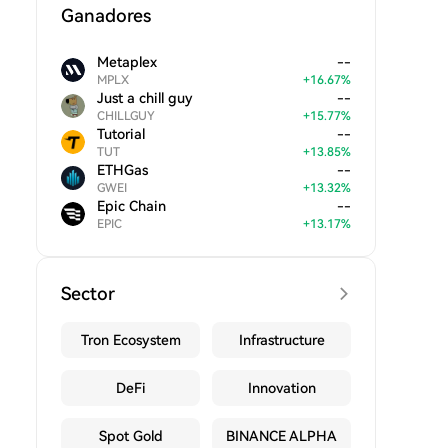
Ganadores
Metaplex
--
MPLX
+
16.67
%
Just a chill guy
--
CHILLGUY
+
15.77
%
Tutorial
--
TUT
+
13.85
%
ETHGas
--
GWEI
+
13.32
%
Epic Chain
--
EPIC
+
13.17
%
Sector
Tron Ecosystem
Infrastructure
DeFi
Innovation
Spot Gold
BINANCE ALPHA