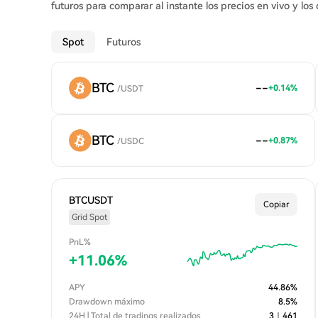
futuros para comparar al instante los precios en vivo y lo
Spot
Futuros
BTC
--
+
0.14
%
/
USDT
BTC
--
+
0.87
%
/
USDC
BTCUSDT
Copiar
Grid Spot
PnL%
+
11.06
%
APY
44.86
%
Drawdown máximo
8.5
%
24H | Total de tradings realizados
3
｜
461