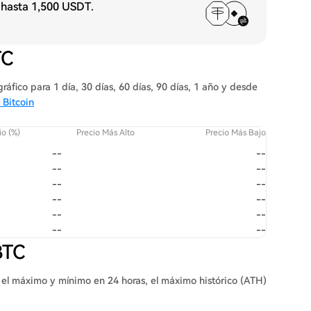
 hasta
1,500 USDT
.
TC
ráfico para 1 día, 30 días, 60 días, 90 días, 1 año y desde
 Bitcoin
o (%)
Precio Más Alto
Precio Más Bajo
--
--
--
--
--
--
--
--
--
--
--
--
BTC
: el máximo y mínimo en 24 horas, el máximo histórico (ATH)