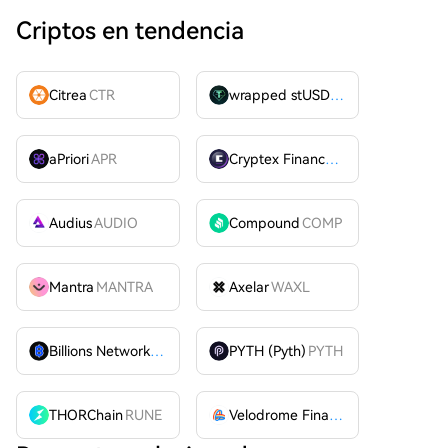
Criptos en tendencia
Citrea
CTR
wrapped stUSDT
WSTUSDT
aPriori
APR
Cryptex Finance
CTX
Audius
AUDIO
Compound
COMP
Mantra
MANTRA
Axelar
WAXL
Billions Network
BILL
PYTH (Pyth)
PYTH
THORChain
RUNE
Velodrome Finance
VELODROME