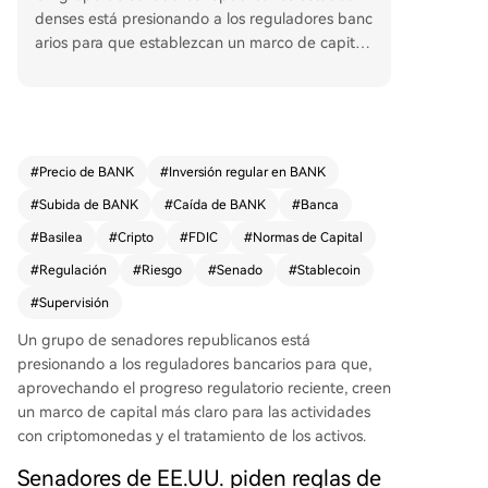
denses está presionando a los reguladores banc
arios para que establezcan un marco de capital
más claro y justo para las actividades con cripto
activos. En una carta dirigida a la Fed, la FDIC y
la OCC, los legisladores, encabezados por la sen
adora Cynthia Lummis, criticaron los estrictos est
ándares de capital del Comité de Basilea, que a
#
Precio de BANK
#
Inversión regular en BANK
signan una ponderación de riesgo del 1250% a l
#
Subida de BANK
#
Caída de BANK
#
Banca
os criptoactivos, calificándola de "penalización g
eneral" que actúa como una prohibición efectiv
#
Basilea
#
Cripto
#
FDIC
#
Normas de Capital
a. Los senadores elogiaron la guía interagencial
#
Regulación
#
Riesgo
#
Senado
#
Stablecoin
reciente sobre valores tokenizados, que aclara q
#
Supervisión
ue deben recibir el mismo tratamiento de capita
l que sus equivalentes no tokenizados, basándos
Un grupo de senadores republicanos está
e en el riesgo del activo subyacente y no en la t
presionando a los reguladores bancarios para que,
ecnología. Instaron a que este principio se apliq
aprovechando el progreso regulatorio reciente, creen
ue de manera consistente a otros activos digital
un marco de capital más claro para las actividades
es y a que se desarrolle un nuevo marco regulat
con criptomonedas y el tratamiento de los activos.
orio, aprovechando también el progreso del pro
Senadores de EE.UU. piden reglas de
yecto de ley sobre estructura del mercado cript