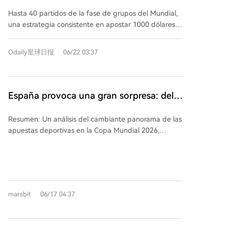
¿Apostar al empate es la mejor
Hasta 40 partidos de la fase de grupos del Mundial,
estrategia de este Mundial?
una estrategia consistente en apostar 1000 dólares al
empate en cada encuentro ha generado una
ganancia neta de aproximadamente 41,914 dólares,
Odaily星球日报
06/22 03:37
con un rendimiento del 105%. Esta estrategia,
basada en datos de Polymarket, no busca una alta
frecuencia de aciertos (13 de 40 partidos), sino el
alto pago de los empates con baja probabilidad
España provoca una gran sorpresa: del
previa. Los empates 1-1 han sido comunes,
éxito al fracaso, un análisis incisivo sobre
proporcionando una base estable. Sin embargo, los
Resumen: Un análisis del cambiante panorama de las
las formas de apostar en el Mundial
verdaderos impulsores de las ganancias han sido los
apuestas deportivas en la Copa Mundial 2026,
empates 0-0 de baja probabilidad, como España vs
destacando la sorprendente derrota de España
Cabo Verde (probabilidad del 5.5%), donde una
frente a Cabo Verde. El artículo compara diferentes
apuesta de 1000 dólares al empate habría rendido
métodos para apostar o predecir resultados,
unos 18,182 dólares. Estos resultados inesperados
categorizándolos como tradicionales (loterías
contrastan con las grandes pérdidas de quienes
deportivas, casas de apuestas) o emergentes
apostaban fuerte a los favoritos. El Grupo G
marsbit
06/17 04:37
(mercados de predicción cripto como Polymarket,
ejemplifica esta tendencia, con 3 empates en sus
Kalshi, Opinion y Predict.fun). Evalúa estas
primeros 4 partidos, mostrando que el empate es
plataformas en cinco criterios: 1. **Claridad de las
una parte integral de la dinámica táctica de los