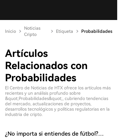
Noticias
Inicio
Etiqueta
Probabilidades
Cripto
Artículos
Relacionados con
Probabilidades
El Centro de Noticias de HTX ofrece los artículos más
recientes y un análisis profundo sobre
&quot;Probabilidades&quot;, cubriendo tendencias
del mercado, actualizaciones de proyectos,
desarrollos tecnológicos y políticas regulatorias en la
industria de cripto.
¿No importa si entiendes de fútbol?