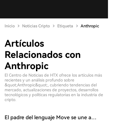
Inicio
Noticias Cripto
Etiqueta
Anthropic
Artículos
Relacionados con
Anthropic
El Centro de Noticias de HTX ofrece los artículos más
recientes y un análisis profundo sobre
&quot;Anthropic&quot;, cubriendo tendencias del
mercado, actualizaciones de proyectos, desarrollos
tecnológicos y políticas regulatorias en la industria de
cripto.
El padre del lenguaje Move se une a
Anthropic: la industria criptográfica está