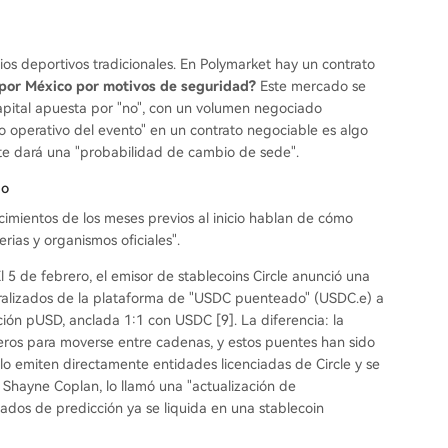
s deportivos tradicionales. En Polymarket hay un contrato
 por México por motivos de seguridad?
Este mercado se
apital apuesta por "no", con un volumen negociado
o operativo del evento" en un contrato negociable es algo
te dará una "probabilidad de cambio de sede".
do
cimientos de los meses previos al inicio hablan de cómo
rias y organismos oficiales".
l 5 de febrero, el emisor de stablecoins Circle anunció una
teralizados de la plataforma de "USDC puenteado" (USDC.e) a
ión pUSD, anclada 1:1 con USDC [9]. La diferencia: la
os para moverse entre cadenas, y estos puentes han sido
lo emiten directamente entidades licenciadas de Circle y se
 Shayne Coplan, lo llamó una "actualización de
rcados de predicción ya se liquida en una stablecoin