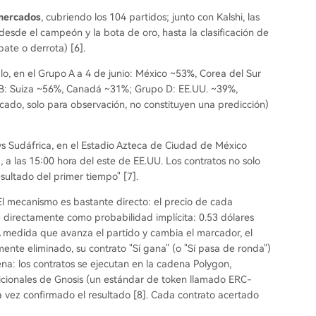
mercados
, cubriendo los 104 partidos; junto con Kalshi, las
sde el campeón y la bota de oro, hasta la clasificación de
ate o derrota) [6].
lo, en el Grupo A a 4 de junio: México ~53%, Corea del Sur
 B: Suiza ~56%, Canadá ~31%; Grupo D: EE.UU. ~39%,
cado, solo para observación, no constituyen una predicción)
o vs Sudáfrica, en el Estadio Azteca de Ciudad de México
a las 15:00 hora del este de EE.UU. Los contratos no solo
ultado del primer tiempo" [7].
l mecanismo es bastante directo: el precio de cada
lee directamente como probabilidad implícita: 0.53 dólares
A medida que avanza el partido y cambia el marcador, el
nte eliminado, su contrato "Sí gana" (o "Sí pasa de ronda")
na: los contratos se ejecutan en la cadena Polygon,
dicionales de Gnosis (un estándar de token llamado ERC-
 vez confirmado el resultado [8]. Cada contrato acertado