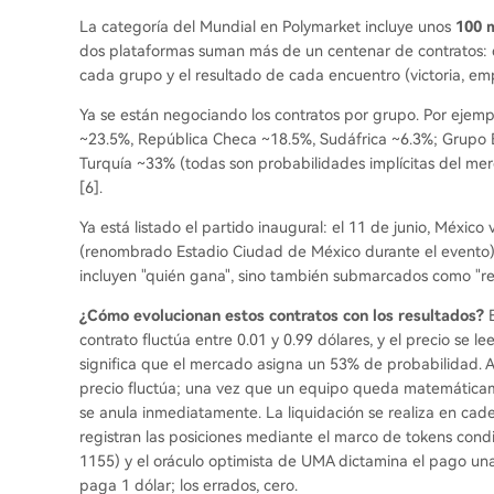
La categoría del Mundial en Polymarket incluye unos
100 
dos plataformas suman más de un centenar de contratos: de
cada grupo y el resultado de cada encuentro (victoria, emp
Ya se están negociando los contratos por grupo. Por ejemp
~23.5%, República Checa ~18.5%, Sudáfrica ~6.3%; Grupo
Turquía ~33% (todas son probabilidades implícitas del mer
[6].
Ya está listado el partido inaugural: el 11 de junio, Méxic
(renombrado Estadio Ciudad de México durante el evento), 
incluyen "quién gana", sino también submarcados como "res
¿Cómo evolucionan estos contratos con los resultados?
E
contrato fluctúa entre 0.01 y 0.99 dólares, y el precio se 
significa que el mercado asigna un 53% de probabilidad. 
precio fluctúa; una vez que un equipo queda matemáticame
se anula inmediatamente. La liquidación se realiza en cade
registran las posiciones mediante el marco de tokens con
1155) y el oráculo optimista de UMA dictamina el pago una
paga 1 dólar; los errados, cero.