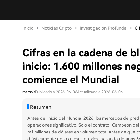
Inicio
Noticias Cripto
Investigación Profunda
Ci
Cifras en la cadena de b
inicio: 1.600 millones n
comience el Mundial
marsbit
Publicado a 2026-06-06
Actualizado a 2026-06-06
Resumen
Antes del inicio del Mundial 2026, los mercados de pr
operaciones significativo. Solo el contrato "Campeón 
mil millones de dólares en volumen total antes de que 
drásticamente en los meses previos, pasando de unos 368