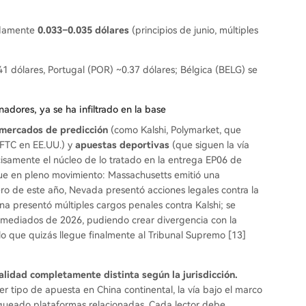
madamente
0.033–0.035 dólares
(principios de junio, múltiples
41 dólares, Portugal (POR) ~0.37 dólares; Bélgica (BELG) se
nadores, ya se ha infiltrado en la base
mercados de predicción
(como Kalshi, Polymarket, que
 CFTC en EE.UU.) y
apuestas deportivas
(que siguen la vía
precisamente el núcleo de lo tratado en la entrega EP06 de
 sigue en pleno movimiento: Massachusetts emitió una
ero de este año, Nevada presentó acciones legales contra la
na presentó múltiples cargos penales contra Kalshi; se
 mediados de 2026, pudiendo crear divergencia con la
 lo que quizás llegue finalmente al Tribunal Supremo [13]
lidad completamente distinta según la jurisdicción.
r tipo de apuesta en China continental, la vía bajo el marco
oqueado plataformas relacionadas. Cada lector debe