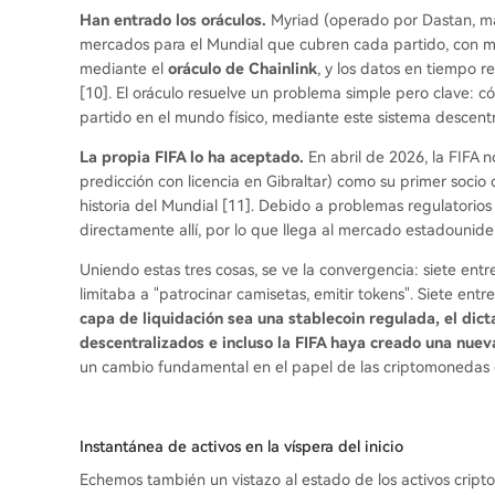
Han entrado los oráculos.
Myriad (operado por Dastan, mat
mercados para el Mundial que cubren cada partido, con más
mediante el
oráculo de Chainlink
, y los datos en tiempo 
[10]. El oráculo resuelve un problema simple pero clave: c
partido en el mundo físico, mediante este sistema descent
La propia FIFA lo ha aceptado.
En abril de 2026, la FIFA
predicción con licencia en Gibraltar) como su primer socio 
historia del Mundial [11]. Debido a problemas regulatorio
directamente allí, por lo que llega al mercado estadounide
Uniendo estas tres cosas, se ve la convergencia: siete entr
limitaba a "patrocinar camisetas, emitir tokens". Siete entr
capa de liquidación sea una stablecoin regulada, el di
descentralizados e incluso la FIFA haya creado una nueva
un cambio fundamental en el papel de las criptomonedas e
Instantánea de activos en la víspera del inicio
Echemos también un vistazo al estado de los activos cripto