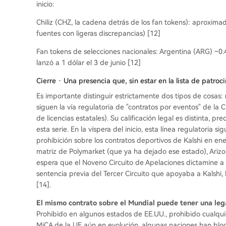
inicio:
Chiliz (CHZ, la cadena detrás de los fan tokens): aproxi
fuentes con ligeras discrepancias) [12]
Fan tokens de selecciones nacionales: Argentina (ARG) ~0.
lanzó a 1 dólar el 3 de junio [12]
Cierre · Una presencia que, sin estar en la lista de patroci
Es importante distinguir estrictamente dos tipos de cosas:
siguen la vía regulatoria de "contratos por eventos" de la
de licencias estatales). Su calificación legal es distinta, 
esta serie. En la víspera del inicio, esta línea regulatoria
prohibición sobre los contratos deportivos de Kalshi en en
matriz de Polymarket (que ya ha dejado ese estado), Arizo
espera que el Noveno Circuito de Apelaciones dictamine a
sentencia previa del Tercer Circuito que apoyaba a Kalshi,
[14].
El mismo contrato sobre el Mundial puede tener una lega
Prohibido en algunos estados de EE.UU., prohibido cualquie
MiCA de la UE aún en evolución, algunas naciones han bl