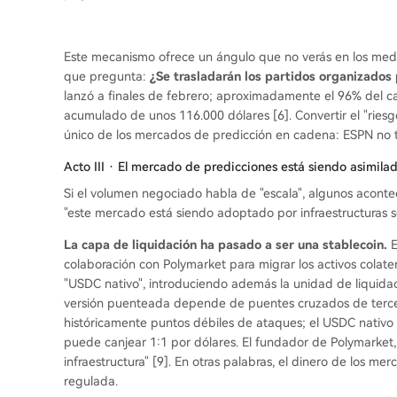
Este mecanismo ofrece un ángulo que no verás en los medio
que pregunta:
¿Se trasladarán los partidos organizados
lanzó a finales de febrero; aproximadamente el 96% del c
acumulado de unos 116.000 dólares [6]. Convertir el "riesg
único de los mercados de predicción en cadena: ESPN no 
Acto III · El mercado de predicciones está siendo asimila
Si el volumen negociado habla de "escala", algunos aconte
"este mercado está siendo adoptado por infraestructuras se
La capa de liquidación ha pasado a ser una stablecoin.
E
colaboración con Polymarket para migrar los activos cola
"USDC nativo", introduciendo además la unidad de liquidac
versión puenteada depende de puentes cruzados de tercer
históricamente puntos débiles de ataques; el USDC nativo 
puede canjear 1:1 por dólares. El fundador de Polymarket,
infraestructura" [9]. En otras palabras, el dinero de los me
regulada.