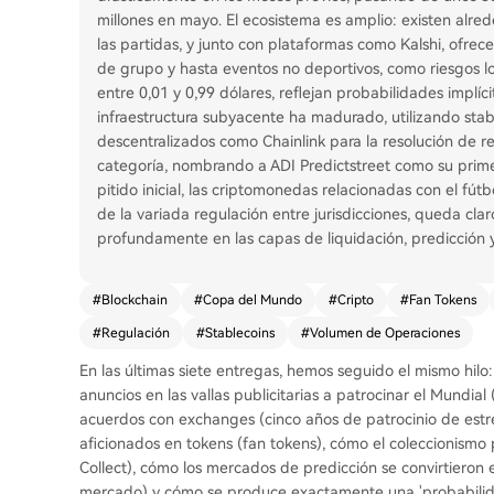
millones en mayo. El ecosistema es amplio: existen al
las partidas, y junto con plataformas como Kalshi, ofrece
de grupo y hasta eventos no deportivos, como riesgos log
entre 0,01 y 0,99 dólares, reflejan probabilidades implíc
infraestructura subyacente ha madurado, utilizando sta
descentralizados como Chainlink para la resolución de r
categoría, nombrando a ADI Predictstreet como su primer
pitido inicial, las criptomonedas relacionadas con el fút
de la variada regulación entre jurisdicciones, queda cla
profundamente en las capas de liquidación, predicción 
#
Blockchain
#
Copa del Mundo
#
Cripto
#
Fan Tokens
#
Regulación
#
Stablecoins
#
Volumen de Operaciones
En las últimas siete entregas, hemos seguido el mismo hi
anuncios en las vallas publicitarias a patrocinar el Mundial 
acuerdos con exchanges (cinco años de patrocinio de estrel
aficionados en tokens (fan tokens), cómo el coleccionismo 
Collect), cómo los mercados de predicción se convirtieron en
mercado) y cómo se produce exactamente una 'probabilida