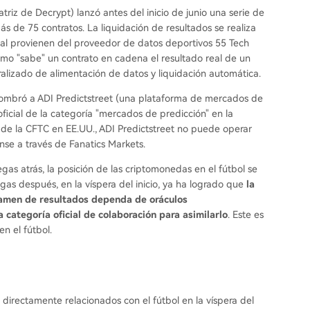
riz de Decrypt) lanzó antes del inicio de junio una serie de
 de 75 contratos. La liquidación de resultados se realiza
real provienen del proveedor de datos deportivos 55 Tech
ómo "sabe" un contrato en cadena el resultado real de un
ralizado de alimentación de datos y liquidación automática.
 nombró a ADI Predictstreet (una plataforma de mercados de
oficial de la categoría "mercados de predicción" en la
s de la CFTC en EE.UU., ADI Predictstreet no puede operar
nse a través de Fanatics Markets.
egas atrás, la posición de las criptomonedas en el fútbol se
egas después, en la víspera del inicio, ya ha logrado que
la
ctamen de resultados dependa de oráculos
 categoría oficial de colaboración para asimilarlo
. Este es
n el fútbol.
 directamente relacionados con el fútbol en la víspera del