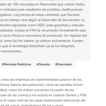
rededor de 100 mercados en Polymarket que cubren todas
n contratos para resultados de partidos, clasificaciones
ísticos. Los precios de estos contratos, que fluctúan
itas en tiempo real según el desarrollo de los eventos. La
blecoins reguladas como USDC para garantías y oráculos
esultados. Incluso la FIFA ha reconocido formalmente esta
 socio oficial en mercados de predicción. En vísperas del
bol, como los fan tokens, ya cotizan activamente. A pesar
ro que la tecnología blockchain ya se ha integrado
y asociaciones
...
#
Mercados Predictivos
#
Oráculos
#
Polymarket
lo: cómo las empresas de criptomonedas pasaron de los
(breve historia del patrocinio), cómo las estrellas firman
las), cómo los clubes convierten la pasión de los
pasó de las cromos a los activos en cadena (Sorare y FIFA
 el nuevo rival de las casas tradicionales (estructura del
d de ganar' (metodología de las cuotas).