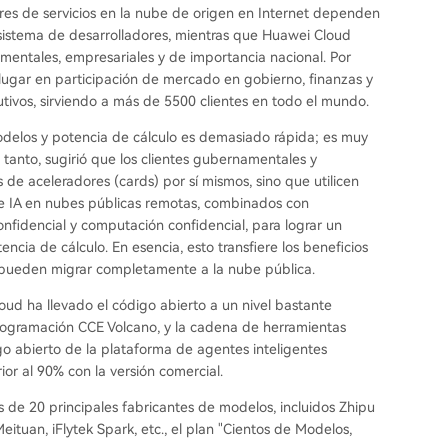
res de servicios en la nube de origen en Internet dependen
osistema de desarrolladores, mientras que Huawei Cloud
amentales, empresariales y de importancia nacional. Por
lugar en participación de mercado en gobierno, finanzas y
tivos, sirviendo a más de 5500 clientes en todo el mundo.
delos y potencia de cálculo es demasiado rápida; es muy
tanto, sugirió que los clientes gubernamentales y
de aceleradores (cards) por sí mismos, sino que utilicen
de IA en nubes públicas remotas, combinados con
nfidencial y computación confidencial, para lograr un
encia de cálculo. En esencia, esto transfiere los beneficios
o pueden migrar completamente a la nube pública.
oud ha llevado el código abierto a un nivel bastante
programación CCE Volcano, y la cadena de herramientas
go abierto de la plataforma de agentes inteligentes
or al 90% con la versión comercial.
de 20 principales fabricantes de modelos, incluidos Zhipu
ituan, iFlytek Spark, etc., el plan "Cientos de Modelos,