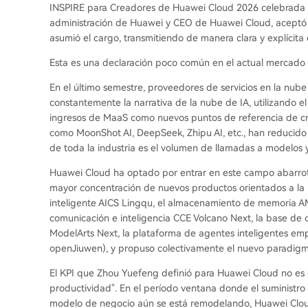
INSPIRE para Creadores de Huawei Cloud 2026 celebrada e
administración de Huawei y CEO de Huawei Cloud, aceptó 
asumió el cargo, transmitiendo de manera clara y explícita
Esta es una declaración poco común en el actual mercado 
En el último semestre, proveedores de servicios en la nub
constantemente la narrativa de la nube de IA, utilizando e
ingresos de MaaS como nuevos puntos de referencia de crec
como MoonShot AI, DeepSeek, Zhipu AI, etc., han reducido u
de toda la industria es el volumen de llamadas a modelos y
Huawei Cloud ha optado por entrar en este campo abarrot
mayor concentración de nuevos productos orientados a la 
inteligente AICS Lingqu, el almacenamiento de memoria A
comunicación e inteligencia CCE Volcano Next, la base d
ModelArts Next, la plataforma de agentes inteligentes emp
openJiuwen), y propuso colectivamente el nuevo paradigma
El KPI que Zhou Yuefeng definió para Huawei Cloud no es 
productividad". En el período ventana donde el suministro d
modelo de negocio aún se está remodelando, Huawei Cloud