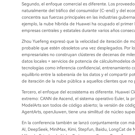
Segundo, el enfoque comercial es diferente. Los proveedo
naturalmente del tráfico del consumidor (C-end) y del ec
concentra sus fuerzas principales en las industrias gubern
ejemplo, la nube híbrida de Huawei ha ocupado el primer 
empresas centrales y estatales durante varios años consecu
Zhou Yuefeng expresó que la velocidad de iteración de mo
probable que estén obsoletos una vez desplegados. Por lo 
empresariales no construyan clústeres de decenas de miles 
datos locales + servicios de potencia de cálculo/modelos 
tecnologías como inferencia confidencial, entrenamiento co
equilibrio entre la soberanía de los datos y el compartir pot
de iteración de la nube pública a aquellos clientes que n
Tercero, el enfoque del ecosistema es diferente. Huawei Cl
extremo: CANN de Ascend, el sistema operativo Euler, la 
ModelArts son todos de código abierto; la versión de códi
AgentArts, openJiuwen, tiene una similitud de núcleo superi
En la conferencia también se lanzó conjuntamente con más 
AI, DeepSeek, MiniMax, Kimi, Stepfun, Baidu, LongCat de Me