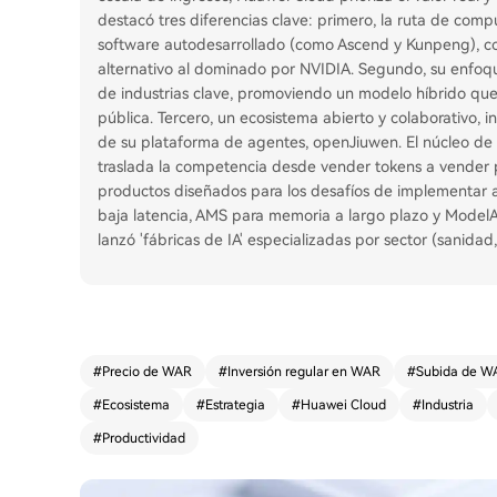
destacó tres diferencias clave: primero, la ruta de co
software autodesarrollado (como Ascend y Kunpeng), c
alternativo al dominado por NVIDIA. Segundo, su enfoq
de industrias clave, promoviendo un modelo híbrido que
pública. Tercero, un ecosistema abierto y colaborativo, 
de su plataforma de agentes, openJiuwen. El núcleo de l
traslada la competencia desde vender tokens a vender 
productos diseñados para los desafíos de implementar a
baja latencia, AMS para memoria a largo plazo y ModelA
lanzó 'fábricas de IA' especializadas por sector (sanida
#
Precio de WAR
#
Inversión regular en WAR
#
Subida de W
#
Ecosistema
#
Estrategia
#
Huawei Cloud
#
Industria
#
Productividad