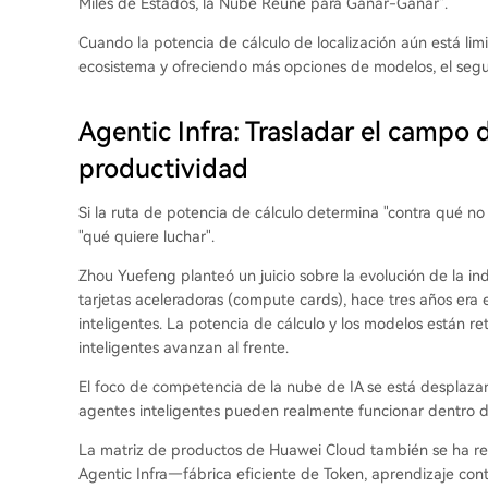
Miles de Estados, la Nube Reúne para Ganar-Ganar".
Cuando la potencia de cálculo de localización aún está li
ecosistema y ofreciendo más opciones de modelos, el segu
Agentic Infra: Trasladar el campo 
productividad
Si la ruta de potencia de cálculo determina "contra qué n
"qué quiere luchar".
Zhou Yuefeng planteó un juicio sobre la evolución de la in
tarjetas aceleradoras (compute cards), hace tres años era
inteligentes. La potencia de cálculo y los modelos están re
inteligentes avanzan al frente.
El foco de competencia de la nube de IA se está desplazan
agentes inteligentes pueden realmente funcionar dentro d
La matriz de productos de Huawei Cloud también se ha re
Agentic Infra—fábrica eficiente de Token, aprendizaje co