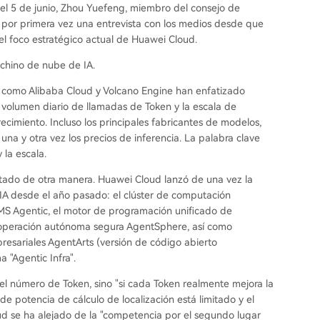
l 5 de junio, Zhou Yuefeng, miembro del consejo de
por primera vez una entrevista con los medios desde que
 el foco estratégico actual de Huawei Cloud.
chino de nube de IA.
e como Alibaba Cloud y Volcano Engine han enfatizado
l volumen diario de llamadas de Token y la escala de
imiento. Incluso los principales fabricantes de modelos,
na y otra vez los precios de inferencia. La palabra clave
 la escala.
ado de otra manera. Huawei Cloud lanzó de una vez la
IA desde el año pasado: el clúster de computación
MS Agentic, el motor de programación unificado de
e operación autónoma segura AgentSphere, así como
resariales AgentArts (versión de código abierto
 "Agentic Infra".
el número de Token, sino "si cada Token realmente mejora la
e potencia de cálculo de localización está limitado y el
 se ha alejado de la "competencia por el segundo lugar