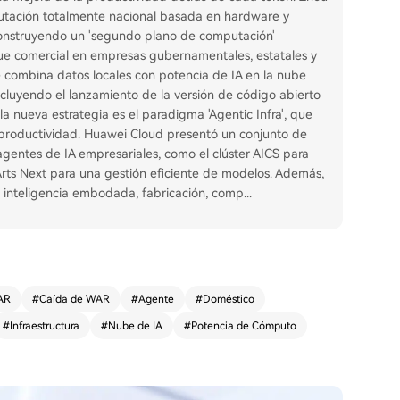
mputación totalmente nacional basada en hardware y
onstruyendo un 'segundo plano de computación'
ue comercial en empresas gubernamentales, estatales y
 combina datos locales con potencia de IA en la nube
incluyendo el lanzamiento de la versión de código abierto
a nueva estrategia es el paradigma 'Agentic Infra', que
productividad. Huawei Cloud presentó un conjunto de
gentes de IA empresariales, como el clúster AICS para
rts Next para una gestión eficiente de modelos. Además,
d, inteligencia embodada, fabricación, comp
...
AR
#
Caída de WAR
#
Agente
#
Doméstico
#
Infraestructura
#
Nube de IA
#
Potencia de Cómputo