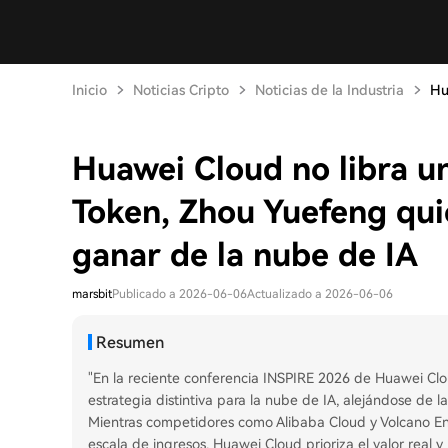
Inicio
Noticias Cripto
Noticias de la Industria
Hu
Huawei Cloud no libra u
Token, Zhou Yuefeng qui
ganar de la nube de IA
marsbit
Publicado a 2026-06-06
Actualizado a 2026-06-06
Resumen
"En la reciente conferencia INSPIRE 2026 de Huawei Cl
estrategia distintiva para la nube de IA, alejándose de
Mientras competidores como Alibaba Cloud y Volcano En
escala de ingresos, Huawei Cloud prioriza el valor real 