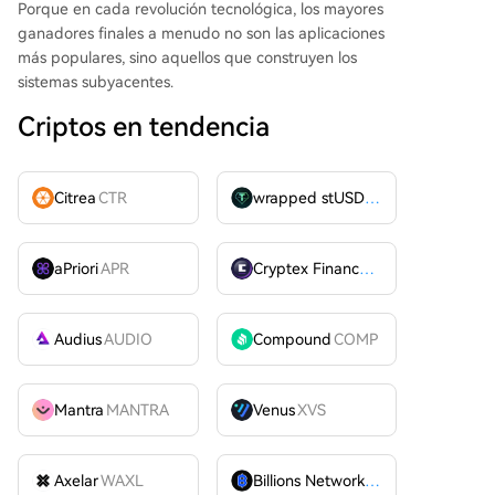
Porque en cada revolución tecnológica, los mayores
ganadores finales a menudo no son las aplicaciones
más populares, sino aquellos que construyen los
sistemas subyacentes.
Criptos en tendencia
Citrea
CTR
wrapped stUSDT
WSTUSDT
aPriori
APR
Cryptex Finance
CTX
Audius
AUDIO
Compound
COMP
Mantra
MANTRA
Venus
XVS
Axelar
WAXL
Billions Network
BILL