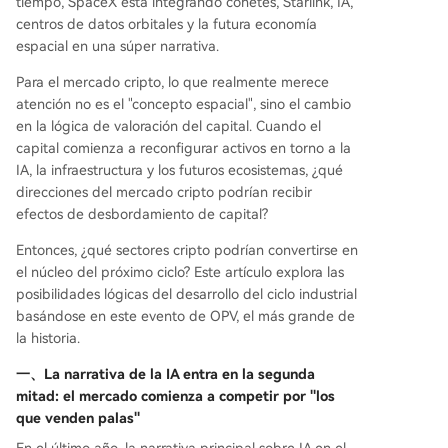
tiempo, SpaceX está integrando cohetes, Starlink, IA,
l de liquidez 24/7. Los primeros beneficiarios serí
centros de datos orbitales y la futura economía
an proyectos de infraestructura como ONDO (e
espacial en una súper narrativa.
misión), LINK (oráculos de datos) y Plume (redes
de liquidez). 3. **Infraestructura clave: Stablecoi
Para el mercado cripto, lo que realmente merece
ns, pagos y DePIN.** Cualquier expansión econó
atención no es el "concepto espacial", sino el cambio
mica en la cadena requerirá una capa de liquida
en la lógica de valoración del capital. Cuando el
ción robusta. Las stablecoins evolucionan de me
capital comienza a reconfigurar activos en torno a la
dio de intercambio a infraestructura financiera gl
IA, la infraestructura y los futuros ecosistemas, ¿qué
obal. Los protocolos de pago podrían convertirs
direcciones del mercado cripto podrían recibir
e en super-entradas. Los proyectos DePIN, que
efectos de desbordamiento de capital?
...
Entonces, ¿qué sectores cripto podrían convertirse en
el núcleo del próximo ciclo? Este artículo explora las
posibilidades lógicas del desarrollo del ciclo industrial
basándose en este evento de OPV, el más grande de
la historia.
一、
La narrativa de la IA entra en la segunda
mitad: el mercado comienza a competir por "los
que venden palas"