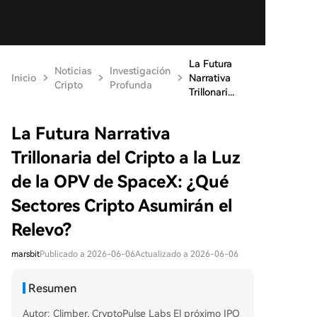
La Futura
Noticias
Investigación
Inicio
Narrativa
Cripto
Profunda
Trillonari...
La Futura Narrativa
Trillonaria del Cripto a la Luz
de la OPV de SpaceX: ¿Qué
Sectores Cripto Asumirán el
Relevo?
marsbit
Publicado a 2026-06-06
Actualizado a 2026-06-06
Resumen
Autor: Climber, CryptoPulse Labs El próximo IPO