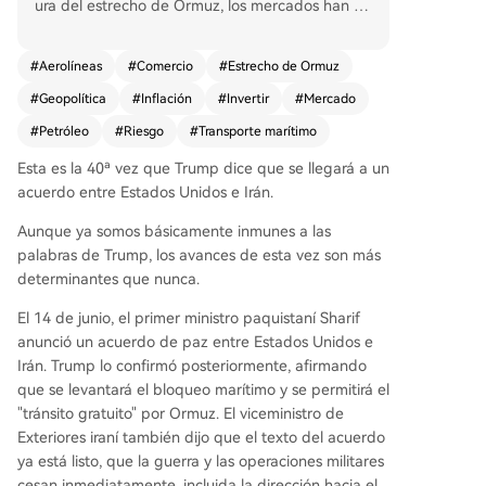
ura del estrecho de Ormuz, los mercados han re
accionado rápidamente descontando la prima d
e riesgo geopolítico. El petróleo Brent cayó a alr
#
Aerolíneas
#
Comercio
#
Estrecho de Ormuz
ededor de 84 dólares. Los inversores ahora se c
#
Geopolítica
#
Inflación
#
Invertir
#
Mercado
entran en varias oportunidades de trading: vend
er la prima de riesgo del crudo, comprar accione
#
Petróleo
#
Riesgo
#
Transporte marítimo
s de aerolíneas, cruceros y el sector turístico (be
Esta es la 40ª vez que Trump dice que se llegará a un
neficiados por la caída del coste del combustibl
acuerdo entre Estados Unidos e Irán.
e), apostar por los países importadores de ener
gía de Asia y por bonos de mayor duración (a m
Aunque ya somos básicamente inmunes a las
edida que se reducen las expectativas de inflaci
palabras de Trump, los avances de esta vez son más
ón), y observar la repreciación de la cadena de
determinantes que nunca.
GNL, fertilizantes y productos químicos. Sin emb
argo, persisten riesgos, ya que la implementació
El 14 de junio, el primer ministro paquistaní Sharif
n del acuerdo y la normalización del tráfico marí
anunció un acuerdo de paz entre Estados Unidos e
timo llevarán tiempo. Los mercados están apost
Irán. Trump lo confirmó posteriormente, afirmando
ando por la distensión, pero sin una certeza tota
que se levantará el bloqueo marítimo y se permitirá el
l.
"tránsito gratuito" por Ormuz. El viceministro de
Exteriores iraní también dijo que el texto del acuerdo
ya está listo, que la guerra y las operaciones militares
cesan inmediatamente, incluida la dirección hacia el