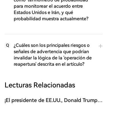
para monitorear el acuerdo entre
Estados Unidos e Irán, y qué
probabilidad muestra actualmente?
¿Cuáles son los principales riesgos o
Q
señales de advertencia que podrían
invalidar la lógica de la 'operación de
reapertura' descrita en el artículo?
Lecturas Relacionadas
¡El presidente de EE.UU., Donald Trump,
marca claramente una 'línea roja' para
El expresidente estadounidense Donald Trump,
China y Bitcoin (BTC)! Este es su mensaje
conocido por su apoyo a las criptomonedas, ha
crítico
realizado declaraciones notables sobre el mercado