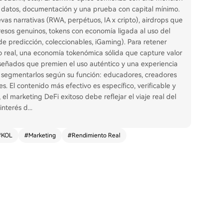
e datos, documentación y una prueba con capital mínimo.
as narrativas (RWA, perpétuos, IA x cripto), airdrops que
gresos genuinos, tokens con economía ligada al uso del
 predicción, coleccionables, iGaming). Para retener
o real, una economía tokenómica sólida que capture valor
diseñados que premien el uso auténtico y una experiencia
al segmentarlos según su función: educadores, creadores
. El contenido más efectivo es específico, verificable y
el marketing DeFi exitoso debe reflejar el viaje real del
interés d
...
#
KOL
#
Marketing
#
Rendimiento Real