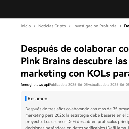
Inicio
Noticias Cripto
Investigación Profunda
De
Después de colaborar co
Pink Brains descubre las
marketing con KOLs par
foresightnews_api
Publicado a 2026-06-05
Actualizado a 2026-06-0
Resumen
Después de tres años colaborando con más de 35 proyect
marketing para 2026: la estrategia debe basarse en el c
proyecto. Los usuarios DeFi descubren protocolos princ
decisiones basándose en datos verificables (DefiLlama,