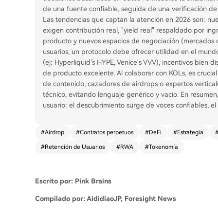
de una fuente confiable, seguida de una verificación d
Las tendencias que captan la atención en 2026 son: nuev
exigen contribución real, "yield real" respaldado por in
producto y nuevos espacios de negociación (mercados de
usuarios, un protocolo debe ofrecer utilidad en el mund
(ej: Hyperliquid's HYPE, Venice's VVV), incentivos bien 
de producto excelente. Al colaborar con KOLs, es cruci
de contenido, cazadores de airdrops o expertos verticales
técnico, evitando lenguaje genérico y vacío. En resumen, 
usuario: el descubrimiento surge de voces confiables, el 
#
Airdrop
#
Contratos perpetuos
#
DeFi
#
Estrategia
#
Retención de Usuarios
#
RWA
#
Tokenomía
Escrito por: Pink Brains
Compilado por: AididiaoJP, Foresight News