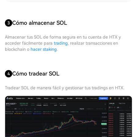
Cómo almacenar SOL
3
Almacenar tus SOL de forma segura en tu cuenta de HTX y
acceder fácilmente para
trading
, realizar transacciones en
blockchain o
hacer staking
.
Cómo tradear SOL
4
Tradear SOL de manera fácil y gestionar tus tradings en HTX.