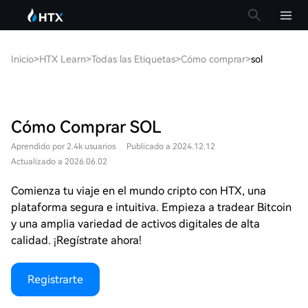
Inicio
>
HTX Learn
>
Todas las Etiquetas
>
Cómo comprar
>
sol
Cómo Comprar SOL
Aprendido por 2.4k usuarios
Publicado a 2024.12.12
Actualizado a 2026.06.02
Comienza tu viaje en el mundo cripto con HTX, una
plataforma segura e intuitiva. Empieza a tradear Bitcoin
y una amplia variedad de activos digitales de alta
calidad. ¡Regístrate ahora!
Registrarte