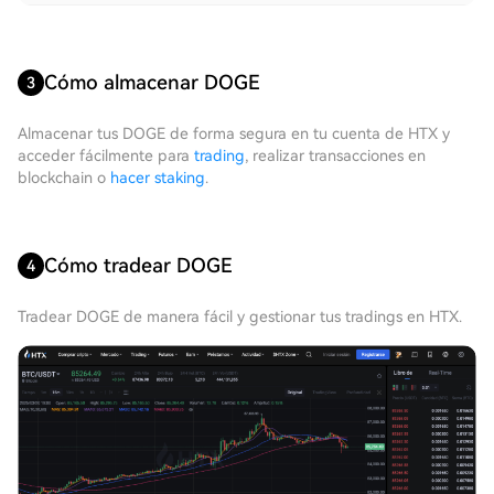
Cómo almacenar DOGE
3
Almacenar tus DOGE de forma segura en tu cuenta de HTX y
acceder fácilmente para
trading
, realizar transacciones en
blockchain o
hacer staking
.
Cómo tradear DOGE
4
Tradear DOGE de manera fácil y gestionar tus tradings en HTX.