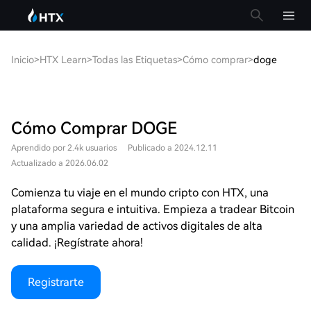
Inicio
>
HTX Learn
>
Todas las Etiquetas
>
Cómo comprar
>
doge
Cómo Comprar DOGE
Aprendido por 2.4k usuarios
Publicado a 2024.12.11
Actualizado a 2026.06.02
Comienza tu viaje en el mundo cripto con HTX, una
plataforma segura e intuitiva. Empieza a tradear Bitcoin
y una amplia variedad de activos digitales de alta
calidad. ¡Regístrate ahora!
Registrarte