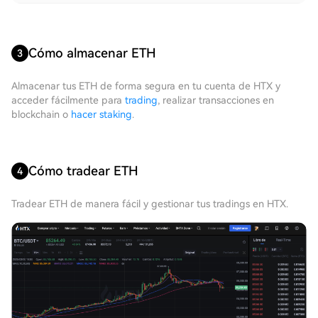
Cómo almacenar ETH
3
Almacenar tus ETH de forma segura en tu cuenta de HTX y
acceder fácilmente para
trading
, realizar transacciones en
blockchain o
hacer staking
.
Cómo tradear ETH
4
Tradear ETH de manera fácil y gestionar tus tradings en HTX.