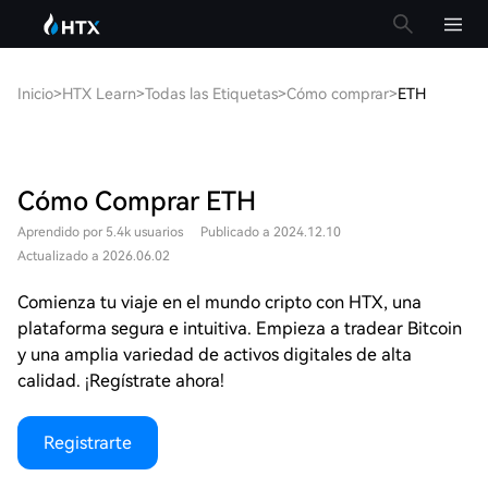
Inicio
>
HTX Learn
>
Todas las Etiquetas
>
Cómo comprar
>
ETH
Cómo Comprar ETH
Aprendido por 5.4k usuarios
Publicado a 2024.12.10
Actualizado a 2026.06.02
Comienza tu viaje en el mundo cripto con HTX, una
plataforma segura e intuitiva. Empieza a tradear Bitcoin
y una amplia variedad de activos digitales de alta
calidad. ¡Regístrate ahora!
Registrarte