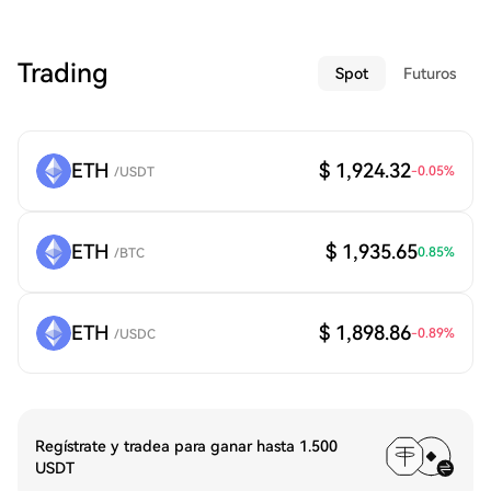
Trading
Spot
Futuros
ETH
$ 1,924.32
-0.05
%
/
USDT
ETH
$ 1,935.65
0.85
%
/
BTC
ETH
$ 1,898.86
-0.89
%
/
USDC
Regístrate y tradea para ganar hasta 1.500
USDT