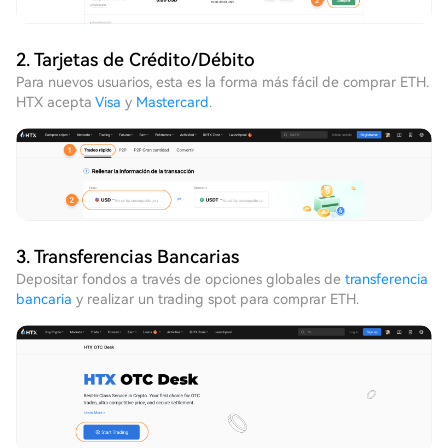
2. Tarjetas de Crédito/Débito
Para nuevos usuarios, esta es la forma más fácil de comprar ETH.
HTX acepta
Visa
y
Mastercard
.
3. Transferencias Bancarias
Depositar fondos a través de opciones globales de
transferencia
bancaria
y realizar un trading spot para comprar ETH.