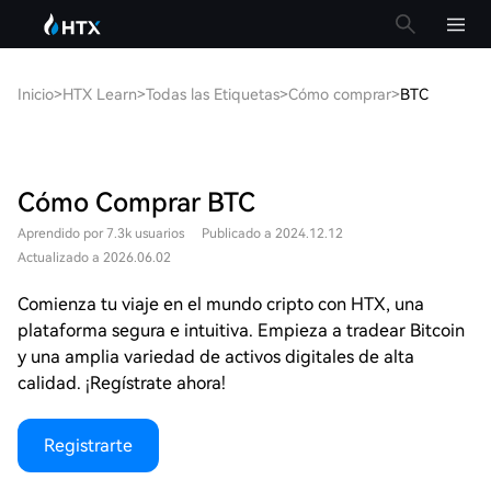
Inicio
>
HTX Learn
>
Todas las Etiquetas
>
Cómo comprar
>
BTC
Cómo Comprar BTC
Aprendido por 7.3k usuarios
Publicado a 2024.12.12
Actualizado a 2026.06.02
Comienza tu viaje en el mundo cripto con HTX, una
plataforma segura e intuitiva. Empieza a tradear Bitcoin
y una amplia variedad de activos digitales de alta
calidad. ¡Regístrate ahora!
Registrarte