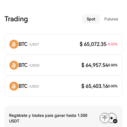
Trading
Spot
Futuros
BTC
$ 65,072.35
-0.02
%
/
USDT
BTC
$ 64,957.54
0.00
%
/
USDD
BTC
$ 65,403.16
0.00
%
/
USDC
Regístrate y tradea para ganar hasta 1.500
USDT