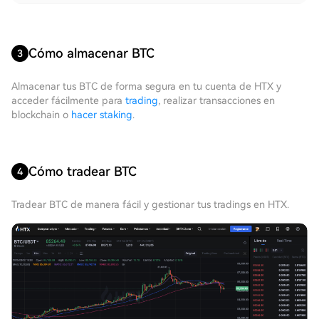
Cómo almacenar BTC
3
Almacenar tus BTC de forma segura en tu cuenta de HTX y
acceder fácilmente para
trading
, realizar transacciones en
blockchain o
hacer staking
.
Cómo tradear BTC
4
Tradear BTC de manera fácil y gestionar tus tradings en HTX.