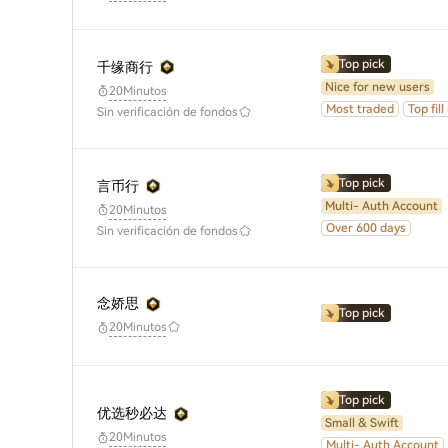
Top pick
千缘商行
Nice for new users
20Minutos
Most traded
Top fill
Sin verificación de fondos
Top pick
言币行
Multi- Auth Account
20Minutos
Over 600 days
Sin verificación de fondos
念娇思
Top pick
20Minutos
Top pick
优选秒必达
Small & Swift
20Minutos
Multi- Auth Account