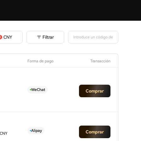
Filtrar
CNY
Forma de pago
Transacción
WeChat
Comprar
Alipay
Comprar
 CNY