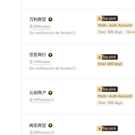
Top pick
万利商贸
Multi- Auth Account
20Minutos
Over 300 days
Vari
Sin verificación de fondos
弦哲商行
Top pick
15Minutos
Over 600 days
Sin verificación de fondos
Top pick
云创商户
Multi- Auth Account
15Minutos
Over 300 days
闽安商贸
Top pick
20Minutos