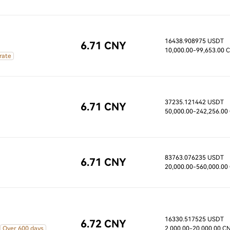
16438.908975 USDT
6.71 CNY
10,000.00
-99,653.00 
 rate
37235.121442 USDT
6.71 CNY
50,000.00
-242,256.00
83763.076235 USDT
6.71 CNY
20,000.00
-560,000.00
16330.517525 USDT
6.72 CNY
Over 600 days
2,000.00
-20,000.00 C