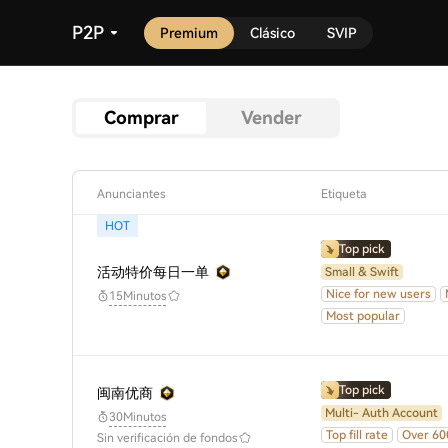
P2P
Premium
Clásico
SVIP
Comprar
Vender
Anunciantes
Etiqueta
HOT
Top pick
活动特价每日一单
Small & Swift
Nice for new users
15Minutos
Most popular
Top pick
闽南优商
Multi- Auth Account
30Minutos
Top fill rate
Over 60
Sin verificación de fondos