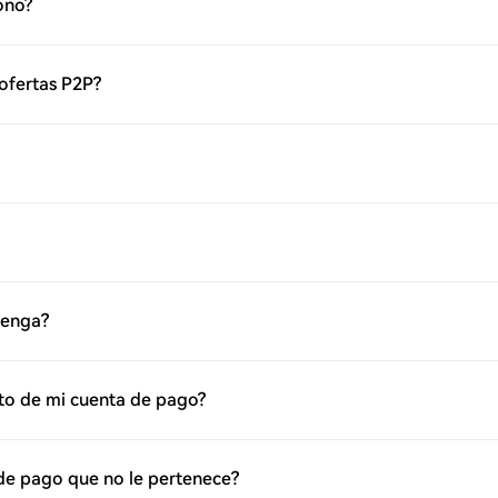
ono?
 ofertas P2P?
venga?
cto de mi cuenta de pago?
 de pago que no le pertenece?