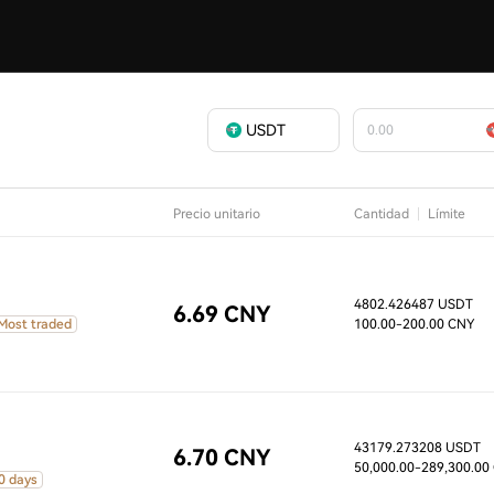
USDT
Precio unitario
Cantidad
Límite
4802.426487 USDT
6.69 CNY
Most traded
100.00
-200.00 CNY
43179.273208 USDT
6.70 CNY
50,000.00
-289,300.00
0 days