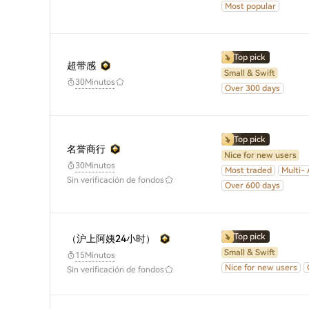
Most popular
Top pick
超带感
Small & Swift
30Minutos
Over 300 days
Top pick
名誉商行
Nice for new users
30Minutos
Most traded
Multi-
Sin verificación de fondos
Over 600 days
Top pick
（沪上阿姨24小时）
Small & Swift
15Minutos
Nice for new users
Sin verificación de fondos