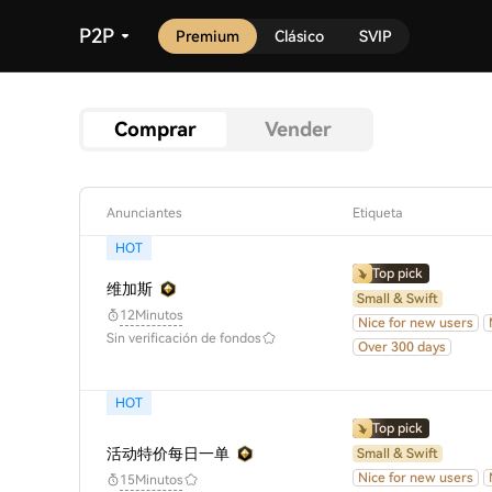
P2P
Premium
Clásico
SVIP
Comprar
Vender
Anunciantes
Etiqueta
HOT
Top pick
维加斯
Small & Swift
12Minutos
Nice for new users
Sin verificación de fondos
Over 300 days
HOT
Top pick
活动特价每日一单
Small & Swift
Nice for new users
15Minutos