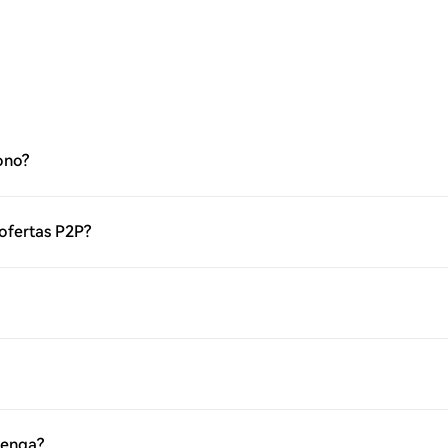
ono?
 ofertas P2P?
venga?