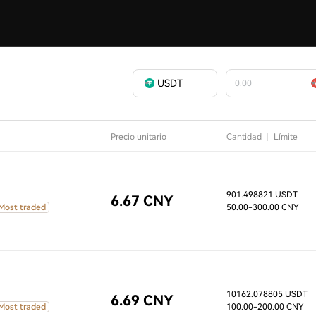
USDT
Precio unitario
Cantidad
Límite
901.498821 USDT
6.67 CNY
Most traded
50.00
-300.00 CNY
10162.078805 USDT
6.69 CNY
Most traded
100.00
-200.00 CNY