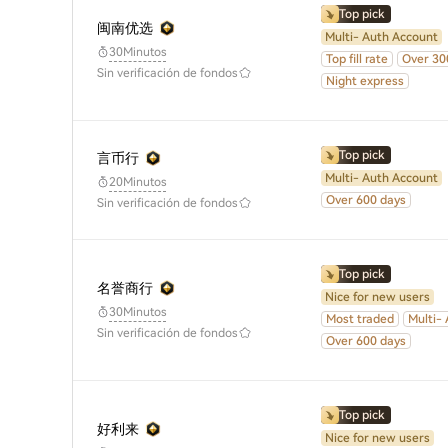
Top pick
闽南优选
Multi- Auth Account
30Minutos
Top fill rate
Over 30
Sin verificación de fondos
Night express
Top pick
言币行
Multi- Auth Account
20Minutos
Over 600 days
Sin verificación de fondos
Top pick
名誉商行
Nice for new users
30Minutos
Most traded
Multi-
Sin verificación de fondos
Over 600 days
Top pick
好利来
Nice for new users