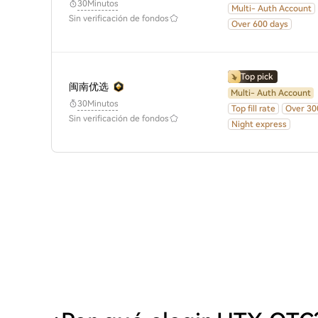
30Minutos
Multi- Auth Account
Sin verificación de fondos
Over 600 days
Top pick
闽南优选
Multi- Auth Account
30Minutos
Top fill rate
Over 30
Sin verificación de fondos
Night express