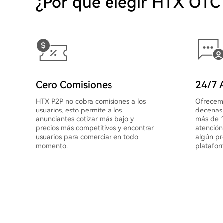
¿Por qué elegir HTX OTC
Cero Comisiones
24/7 A
HTX P2P no cobra comisiones a los
Ofrecemo
usuarios, esto permite a los
decenas 
anunciantes cotizar más bajo y
más de 1
precios más competitivos y encontrar
atención
usuarios para comerciar en todo
algún pr
momento.
platafor