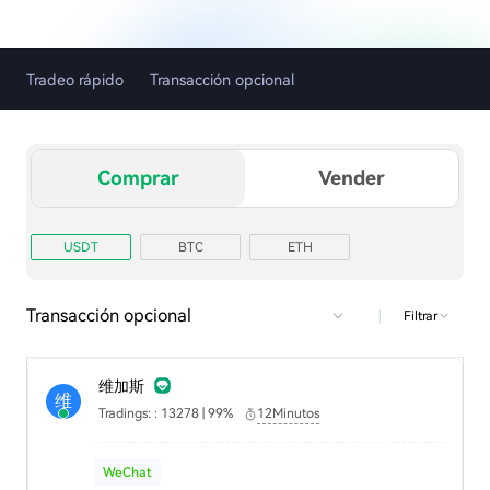
Tradeo rápido
Transacción opcional
Comprar
Vender
USDT
BTC
ETH
Transacción opcional
|
Filtrar
维加斯
维
Tradings: : 13278 | 99%
12Minutos
WeChat