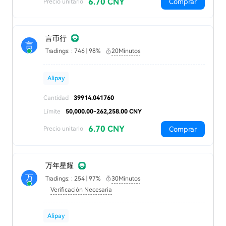
6.70 CNY
Comprar
Precio unitario
言币行
言
Tradings: : 746 | 98%
20Minutos
Alipay
Cantidad
39914.041760
Límite
50,000.00-262,258.00 CNY
6.70 CNY
Comprar
Precio unitario
万年星耀
万
Tradings: : 254 | 97%
30Minutos
Verificación Necesaria
Alipay