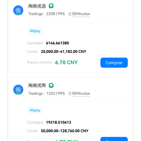
闽南优选
闽
Tradings: : 2208 | 99%
30Minutos
Alipay
Cantidad
6146.661380
Límite
20,000.00-41,182.00 CNY
6.70 CNY
Comprar
Precio unitario
闽南优商
闽
Tradings: : 1332 | 99%
30Minutos
Alipay
Cantidad
19218.510613
Límite
50,000.00-128,760.00 CNY