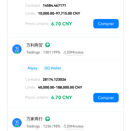
Cantidad
14584.467171
Límite
10,000.00-97,715.00 CNY
6.70 CNY
Comprar
Precio unitario
万利商贸
万
Tradings: : 1301 | 99%
20Minutos
Alipay
QQ Wallet
Cantidad
28174.123026
Límite
40,000.00-188,000.00 CNY
6.70 CNY
Comprar
Precio unitario
万家商行
万
Tradings: : 1236 | 98%
20Minutos