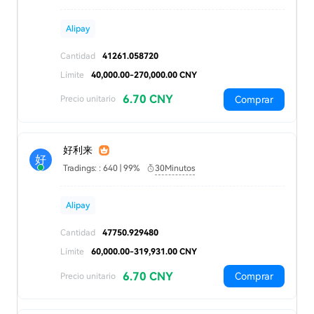
Alipay
Cantidad
41261.058720
Límite
40,000.00-270,000.00 CNY
6.70 CNY
Comprar
Precio unitario
好利来
好
Tradings: : 640 | 99%
30Minutos
Alipay
Cantidad
47750.929480
Límite
60,000.00-319,931.00 CNY
6.70 CNY
Comprar
Precio unitario