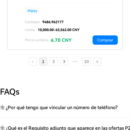
Alipay
Cantidad
9486.962177
Límite
10,000.00-63,562.00 CNY
6.70 CNY
Comprar
Precio unitario
1
2
3
10
FAQs
¿Por qué tengo que vincular un número de teléfono?
Q
¿Qué es el Requisito adjunto que aparece en las ofertas P
Q