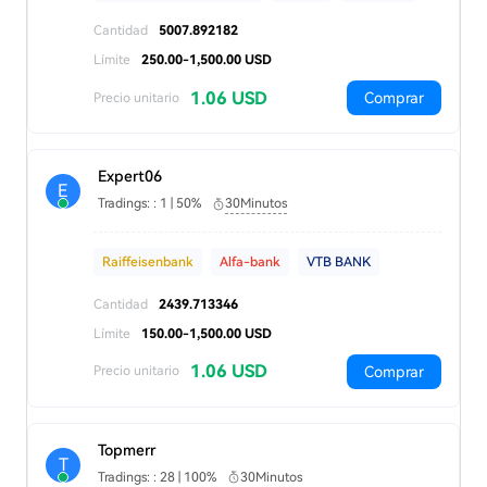
Cantidad
5007.892182
Límite
250.00-1,500.00 USD
1.06 USD
Comprar
Precio unitario
Expert06
E
Tradings: : 1 | 50%
30Minutos
Raiffeisenbank
Alfa-bank
VTB BANK
Cantidad
2439.713346
Límite
150.00-1,500.00 USD
1.06 USD
Comprar
Precio unitario
Topmerr
T
Tradings: : 28 | 100%
30Minutos