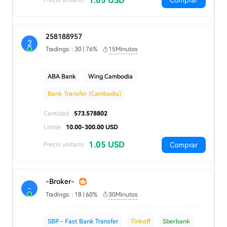
1.05 USD
Comprar
258188957
2
Tradings: : 30 | 76%
15Minutos
ABA Bank
Wing Cambodia
Bank Transfer (Cambodia)
Cantidad
573.578802
Límite
10.00-300.00 USD
1.05 USD
Comprar
Precio unitario
-Broker-
-
Tradings: : 18 | 60%
30Minutos
SBP - Fast Bank Transfer
Tinkoff
Sberbank