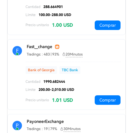
Cantidad
288.664901
Límite
100.00-288.00 USD
1.00 USD
Comprar
Precio unitario
Fast__change
F
Tradings: : 483 | 93%
20Minutos
Bank of Georgia
TBC Bank
Cantidad
1990.682444
Límite
200.00-2,010.00 USD
1.01 USD
Comprar
Precio unitario
PayoneerExchange
P
Tradings: : 19 | 79%
30Minutos