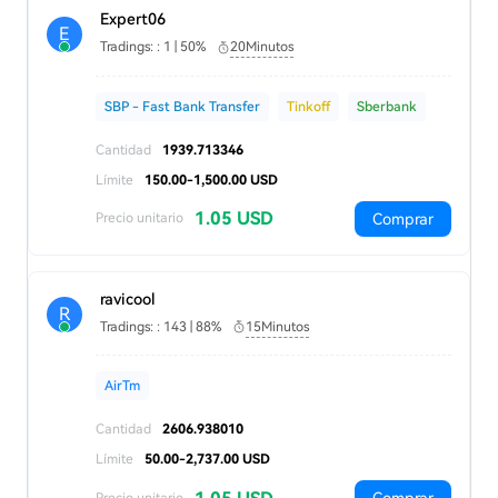
Expert06
E
Tradings: : 1 | 50%
20Minutos
SBP - Fast Bank Transfer
Tinkoff
Sberbank
Cantidad
1939.713346
Límite
150.00-1,500.00 USD
1.05 USD
Comprar
Precio unitario
ravicool
R
Tradings: : 143 | 88%
15Minutos
AirTm
Cantidad
2606.938010
Límite
50.00-2,737.00 USD
Precio unitario