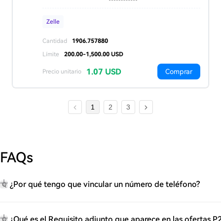
Zelle
Cantidad
1906.757880
Límite
200.00-1,500.00 USD
1.07 USD
Comprar
Precio unitario
1
2
3
FAQs
¿Por qué tengo que vincular un número de teléfono?
Q
¿Qué es el Requisito adjunto que aparece en las ofertas P
Q