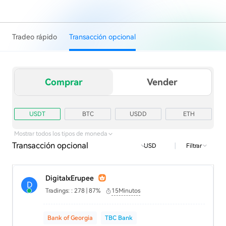
Tradeo rápido
Transacción opcional
Comprar
Vender
USDT
BTC
USDD
ETH
TRX
USD1
Mostrar todos los tipos de moneda
Transacción opcional
|
Filtrar
USD
DigitalxErupee
D
Tradings: : 278 | 87%
15Minutos
Bank of Georgia
TBC Bank