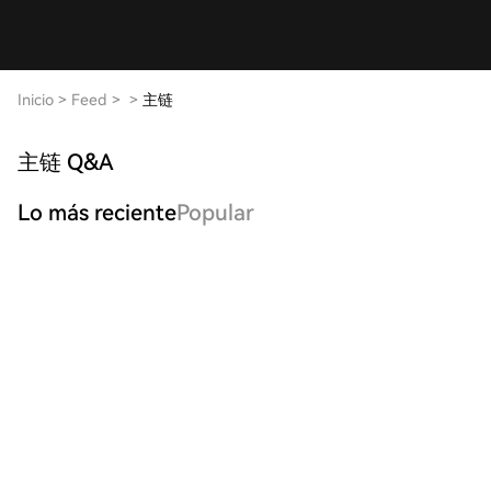
Inicio
>
Feed
>
>
主链
主链 Q&A
Lo más reciente
Popular