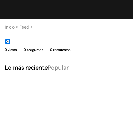
Inicio
>
Feed
>
0 vistas
0 preguntas
0 respuestas
Lo más reciente
Popular