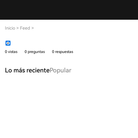
Inicio
>
Feed
>
0 vistas
0 preguntas
0 respuestas
Lo más reciente
Popular