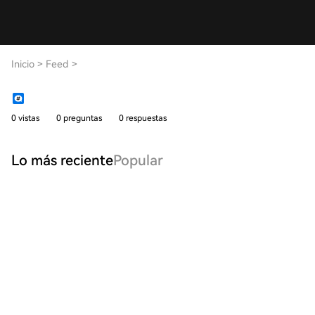
Inicio
>
Feed
>
0 vistas
0 preguntas
0 respuestas
Lo más reciente
Popular