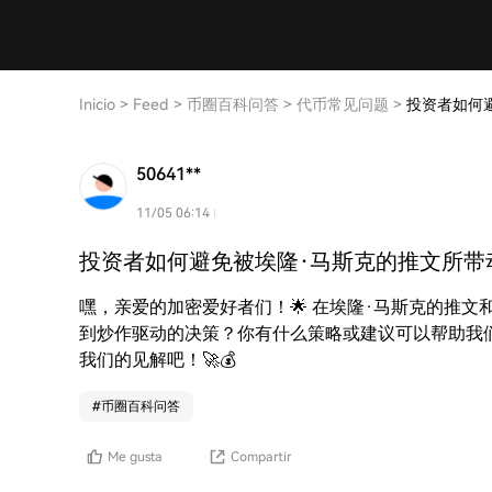
Inicio
>
Feed
>
币圈百科问答
>
代币常见问题
>
投资者如何
50641**
11/05 06:14
投资者如何避免被埃隆·马斯克的推文所带
嘿，亲爱的加密爱好者们！🌟 在埃隆·马斯克的推
到炒作驱动的决策？你有什么策略或建议可以帮助我
我们的见解吧！🚀💰
#
币圈百科问答
Me gusta
Compartir