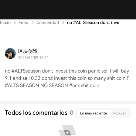
Inicio
Feed
Comunidad
no #ALTSseason don.t inve
区块创造
2025/02/09 12:04
no #ALTSseason don.t invest this coin panic sell i will bay
9.1 and sell 0.32 don.t invest this coin so many shit coin F
#ALTS SEASON NO SEASON #acx shit coin
Todos los comentarios
0
Lo más reciente
Popular