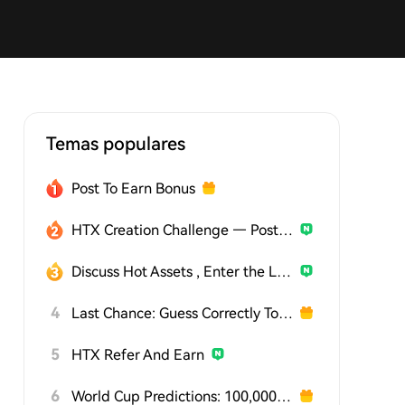
Temas populares
Post To Earn Bonus
HTX Creation Challenge — Post and Win 1,500U
Discuss Hot Assets , Enter the Lucky Draw
4
Last Chance: Guess Correctly Today and Win More
5
HTX Refer And Earn
6
World Cup Predictions: 100,000 USDT Daily