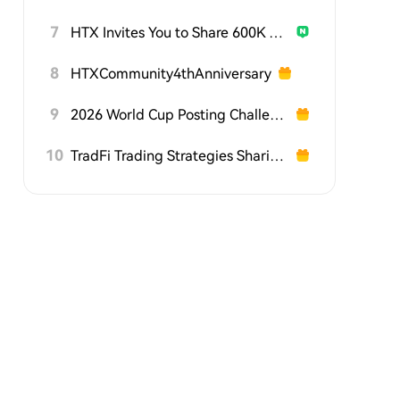
7
HTX Invites You to Share 600K USDT in Gift Packs
8
HTXCommunity4thAnniversary
9
2026 World Cup Posting Challenge on HTX Square
10
TradFi Trading Strategies Sharing Challenge