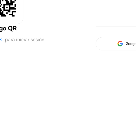
igo QR
X
para iniciar sesión
Googl