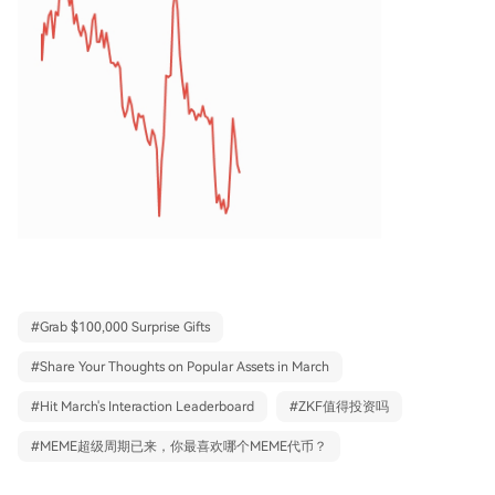
#
Grab $100,000 Surprise Gifts
#
Share Your Thoughts on Popular Assets in March
#
Hit March's Interaction Leaderboard
#
ZKF值得投资吗
#
MEME超级周期已来，你最喜欢哪个MEME代币？